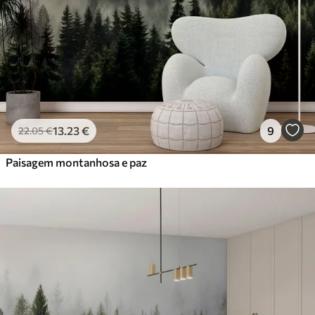
13
.23
€
9
22
.05
€
Paisagem montanhosa e paz