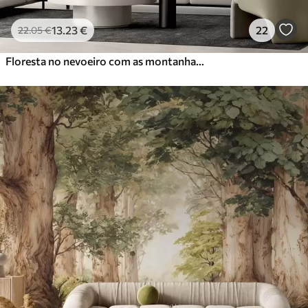
13
.23
€
22
22
.05
€
Floresta no nevoeiro com as montanhas ao fundo