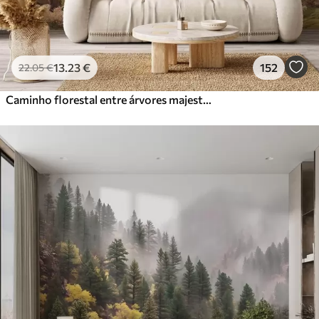
13
.23
€
152
22
.05
€
Caminho florestal entre árvores majestosas em estilo aquarela