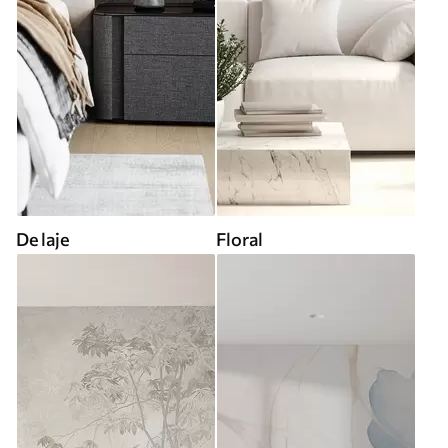
De laje
Floral