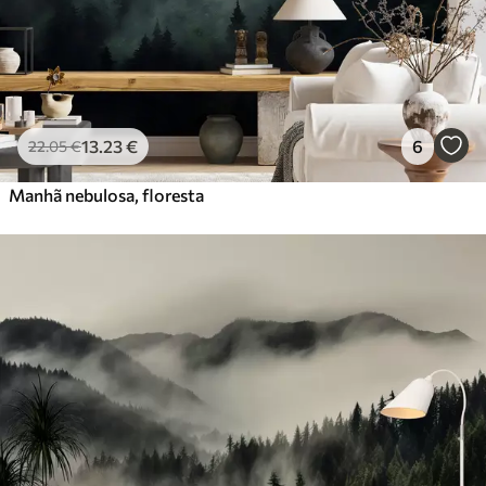
13
.23
€
6
22
.05
€
Manhã nebulosa, floresta