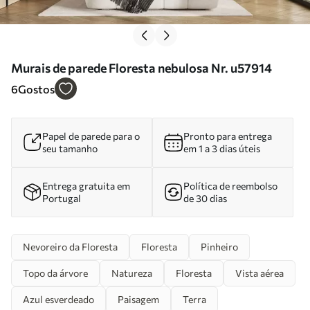
Murais de parede Floresta nebulosa Nr. u57914
6
Gostos
Papel de parede para o
Pronto para entrega
seu tamanho
em 1 a 3 dias úteis
Entrega gratuita em
Política de reembolso
Portugal
de 30 dias
Nevoreiro da Floresta
Floresta
Pinheiro
Topo da árvore
Natureza
Floresta
Vista aérea
Azul esverdeado
Paisagem
Terra