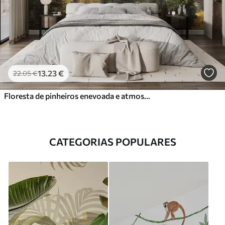
13
.23
€
22
.05
€
Floresta de pinheiros enevoada e atmosférica nas montanhas
CATEGORIAS POPULARES