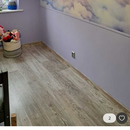
Premium
56
.67
34
.00
€
/m²
Vinil Premium
65
.00
39
.00
€
/m²
Peel and Stick
81
.67
49
.00
€
/m²
2