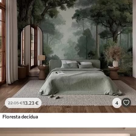
13
.23
€
4
22
.05
€
Floresta decídua