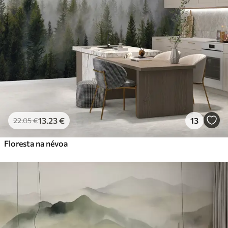
13
.23
€
13
22
.05
€
Floresta na névoa