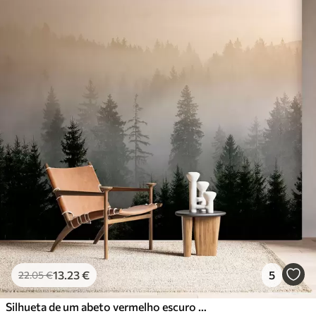
13
.23
€
5
22
.05
€
Silhueta de um abeto vermelho escuro cercado por neblina