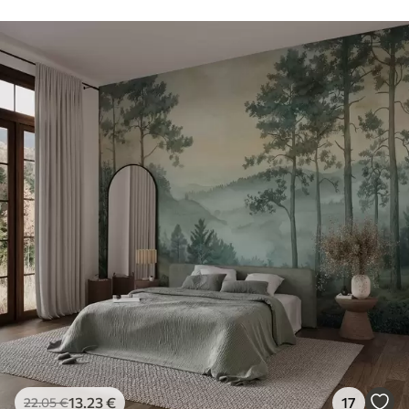
13
.23
€
17
22
.05
€