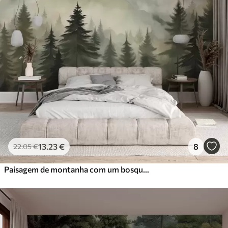
13
.23
€
8
22
.05
€
Paisagem de montanha com um bosque de pinheiros e montanhas em camadas durante a madrugada com um ligeiro nevoeiro Arte de imitação de aguarela