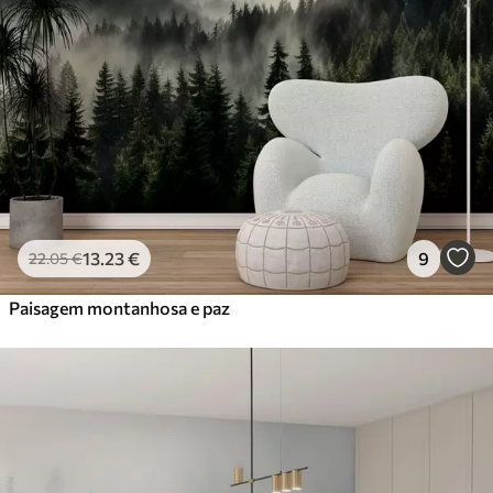
Premium
56
.67
34
.00
€
/m²
Vinil Premium
65
.00
39
.00
€
/m²
Peel and Stick
81
.67
49
.00
€
/m²
13
.23
€
9
22
.05
€
Paisagem montanhosa e paz