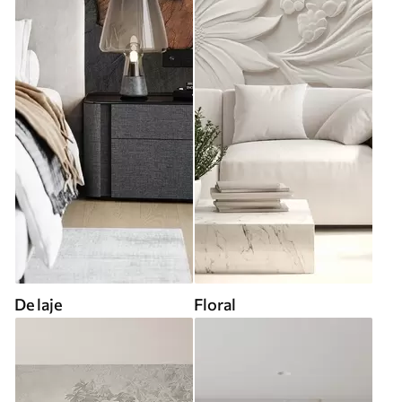
De laje
Floral