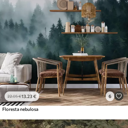
13
.23
€
6
22
.05
€
Floresta nebulosa