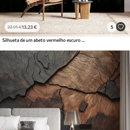
13
.23
€
5
22
.05
€
Silhueta de um abeto vermelho escuro cercado por neblina