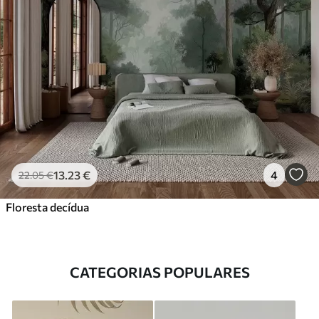
13
.23
€
4
22
.05
€
Floresta decídua
CATEGORIAS POPULARES