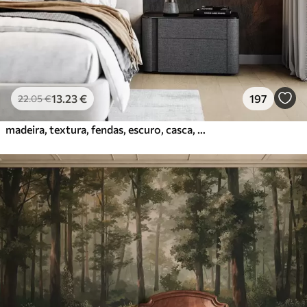
13
.23
€
197
22
.05
€
madeira, textura, fendas, escuro, casca, superfície