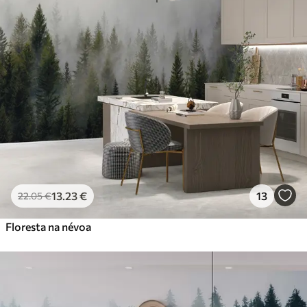
13
.23
€
13
22
.05
€
Floresta na névoa