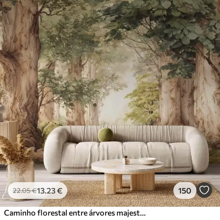
13
.23
€
150
22
.05
€
Caminho florestal entre árvores majestosas em estilo aquarela