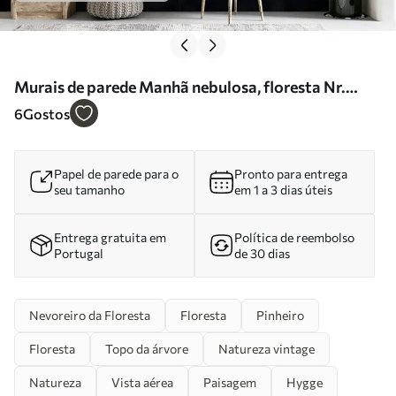
Murais de parede Manhã nebulosa, floresta Nr.
u36439
6
Gostos
Papel de parede para o
Pronto para entrega
seu tamanho
em 1 a 3 dias úteis
Entrega gratuita em
Política de reembolso
Portugal
de 30 dias
Nevoreiro da Floresta
Floresta
Pinheiro
Floresta
Topo da árvore
Natureza vintage
Natureza
Vista aérea
Paisagem
Hygge