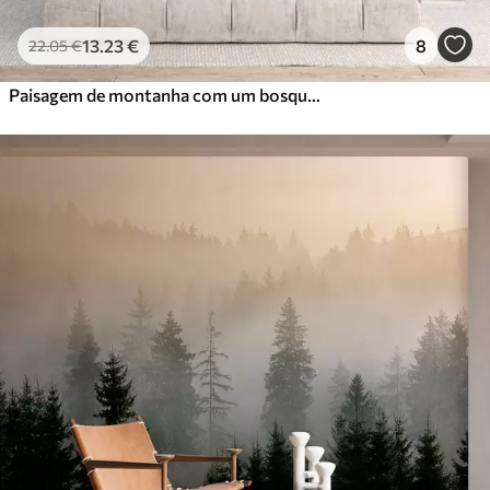
13
.23
€
8
22
.05
€
Paisagem de montanha com um bosque de pinheiros e montanhas em camadas durante a madrugada com um ligeiro nevoeiro Arte de imitação de aguarela