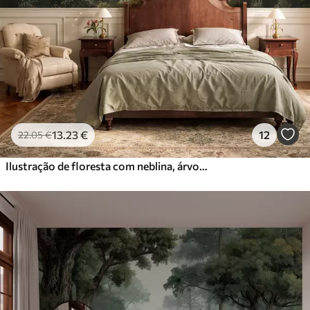
13
.23
€
12
22
.05
€
Ilustração de floresta com neblina, árvores altas e um caminho