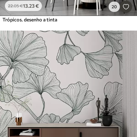
13
.23
€
22
.05
€
20
Trópicos. desenho a tinta