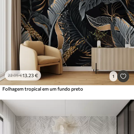
13
.23
€
22
.05
€
1
Folhagem tropical em um fundo preto