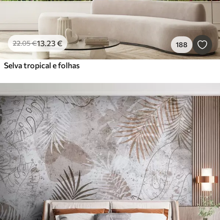
13
.23
€
22
.05
€
188
Selva tropical e folhas