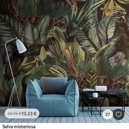
13
.23
€
22
.05
€
27
Selva misteriosa