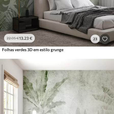
13
.23
€
22
.05
€
23
Folhas verdes 3D em estilo grunge