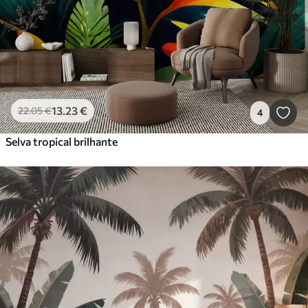
13
.23
€
22
.05
€
4
Selva tropical brilhante