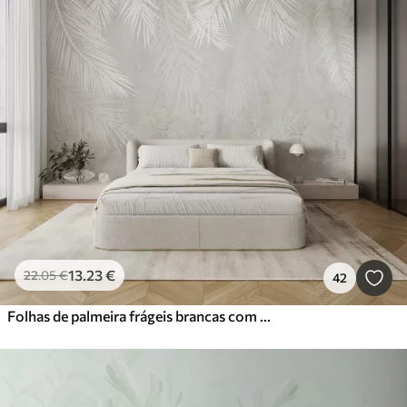
13
.23
€
22
.05
€
42
Folhas de palmeira frágeis brancas com textura grunge