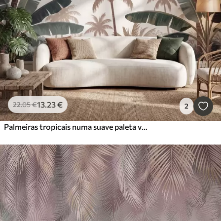
13
.23
€
22
.05
€
2
Palmeiras tropicais numa suave paleta vintage, com uma atmosfera matinal enevoada