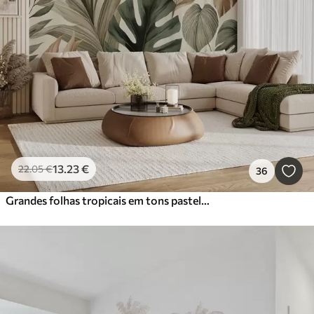
13
.23
€
22
.05
€
36
Grandes folhas tropicais em tons pastel delicados e contidos