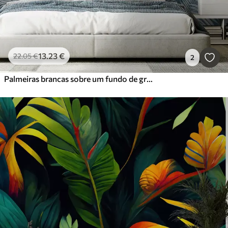
13
.23
€
22
.05
€
2
Palmeiras brancas sobre um fundo de granizo cor-de-rosa. em cores azuis