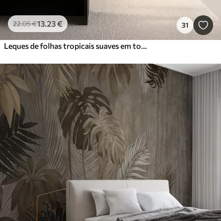
13
.23
€
22
.05
€
31
Leques de folhas tropicais suaves em tons de bege claro e azulado