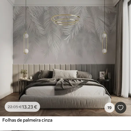
13
.23
€
22
.05
€
19
Folhas de palmeira cinza