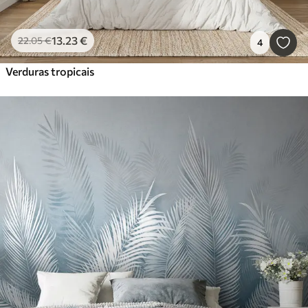
13
.23
€
22
.05
€
4
Verduras tropicais