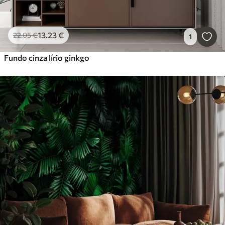
13
.23
€
22
.05
€
1
Fundo cinza lírio ginkgo