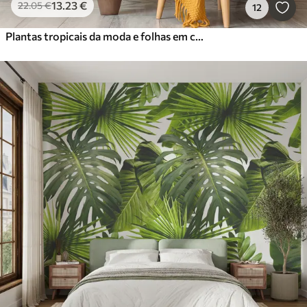
13
.23
€
22
.05
€
12
Plantas tropicais da moda e folhas em cores brilhantes