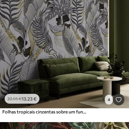
13
.23
€
22
.05
€
4
Folhas tropicais cinzentas sobre um fundo branco