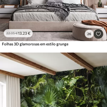
13
.23
€
22
.05
€
26
Folhas 3D glamorosas em estilo grunge