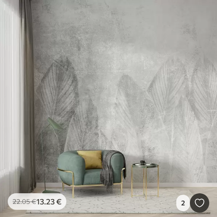
13
.23
€
22
.05
€
2