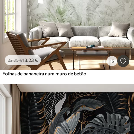
13
.23
€
22
.05
€
16
Folhas de bananeira num muro de betão