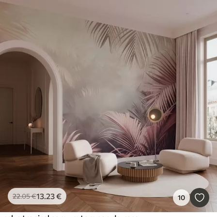
13
.23
€
22
.05
€
10