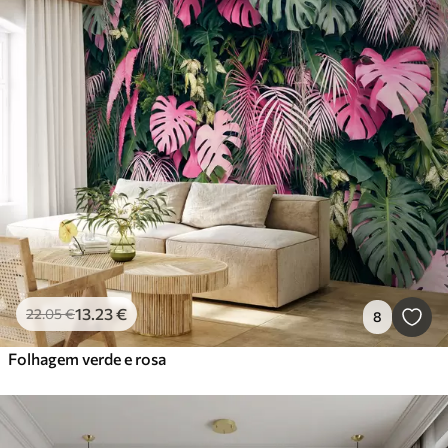
13
.23
€
22
.05
€
8
Folhagem verde e rosa