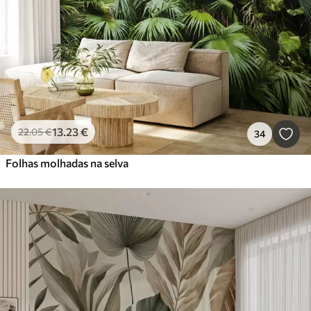
13
.23
€
22
.05
€
34
Folhas molhadas na selva