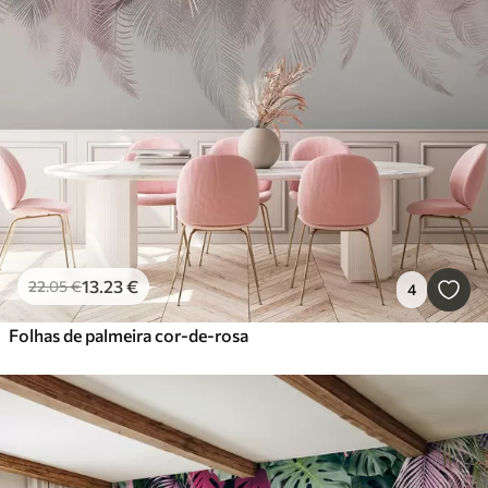
13
.23
€
22
.05
€
4
Folhas de palmeira cor-de-rosa