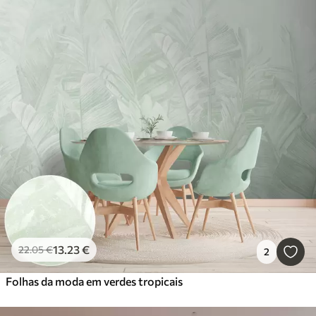
13
.23
€
22
.05
€
2
Folhas da moda em verdes tropicais