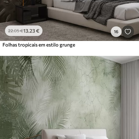
13
.23
€
22
.05
€
16
Folhas tropicais em estilo grunge