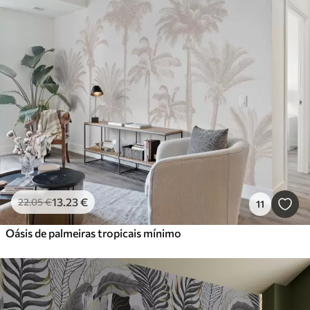
13
.23
€
22
.05
€
11
Oásis de palmeiras tropicais mínimo