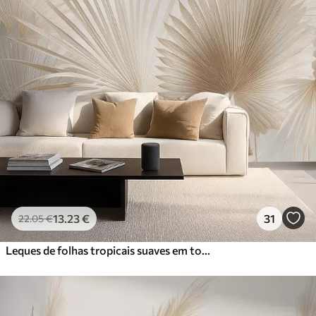
13
.23
€
31
22
.05
€
Leques de folhas tropicais suaves em tons de bege claro e azulado