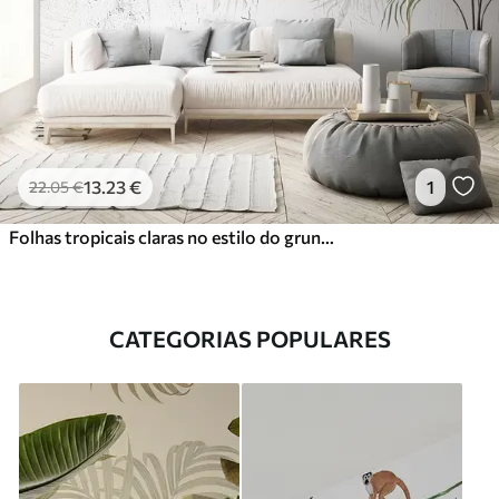
13
.23
€
1
22
.05
€
Folhas tropicais claras no estilo do grunge
CATEGORIAS POPULARES