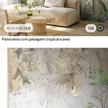
13
.23
€
126
22
.05
€
Panorama com paisagem tropical e aves