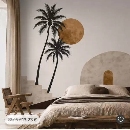
13
.23
€
22
.05
€