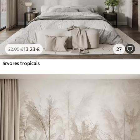
Vinil Premium
65
.00
39
.00
€
/m²
Peel and Stick
81
.67
49
.00
€
/m²
13
.23
€
27
22
.05
€
árvores tropicais