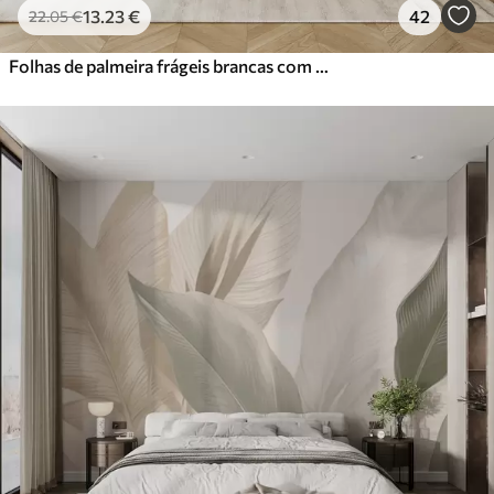
13
.23
€
42
22
.05
€
Folhas de palmeira frágeis brancas com textura grunge