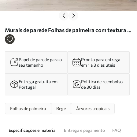
Murais de parede Folhas de palmeira com textura e
sombras, um ambiente tropical, minimalismo Nr.
w09890
Papel de parede para o
Pronto para entrega
seu tamanho
em 1 a 3 dias úteis
Entrega gratuita em
Política de reembolso
Portugal
de 30 dias
Folhas de palmeira
Bege
Árvores tropicais
Especificações e material
Entrega e pagamento
FAQ