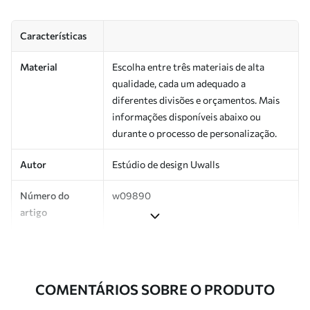
Características
Material
Escolha entre três materiais de alta
qualidade, cada um adequado a
diferentes divisões e orçamentos. Mais
informações disponíveis abaixo ou
durante o processo de personalização.
Autor
Estúdio de design Uwalls
Número do
w09890
artigo
Produção
Impresso sob encomenda e entregue em
rolos de até 50 cm de largura.
COMENTÁRIOS SOBRE O PRODUTO
Adicionalmente
Disponível com revestimento de verniz
e/ou adesivo para papel de parede.