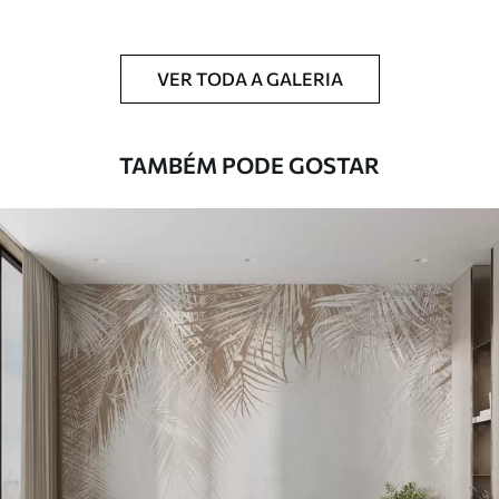
Limpeza
Pode ser limpo suavemente com uma
esponja macia. Murais de parede com
VER TODA A GALERIA
revestimento de verniz podem ser limpos
com água.
TAMBÉM PODE GOSTAR
Método de
Aplicação perfeita
aplicação
Materiais disponíveis
Standard
45
.00
27
.00
€
/m²
Premium
56
.67
34
.00
€
/m²