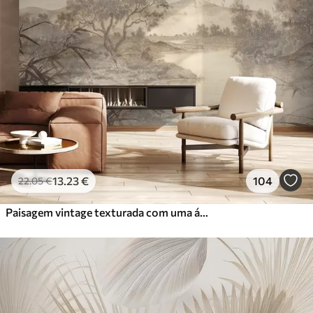
13
.23
€
104
22
.05
€
Paisagem vintage texturada com uma árvore perto de um rio e um céu nublado, arte da natureza em tons sépia