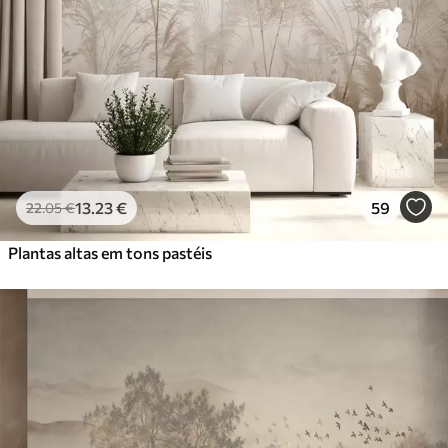
13
.23
€
59
22
.05
€
Plantas altas em tons pastéis