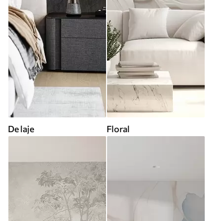
De laje
Floral