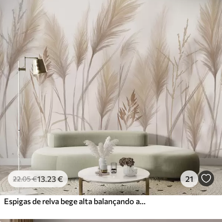
13
.23
€
21
22
.05
€
Espigas de relva bege alta balançando ao vento contra um fundo suave e claro