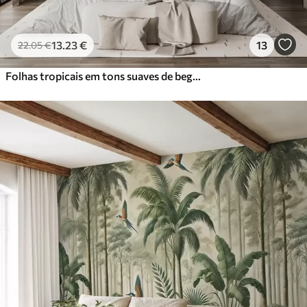
13
.23
€
13
22
.05
€
Folhas tropicais em tons suaves de bege e verde, com um efeito de aguarela e transições de cor suaves