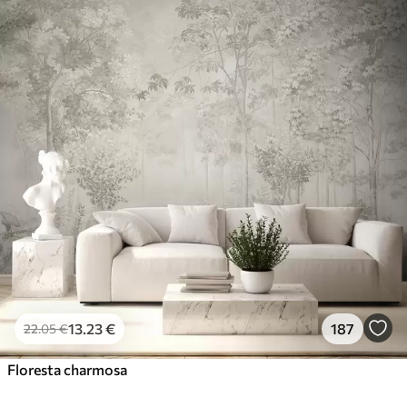
13
.23
€
187
22
.05
€
Floresta charmosa