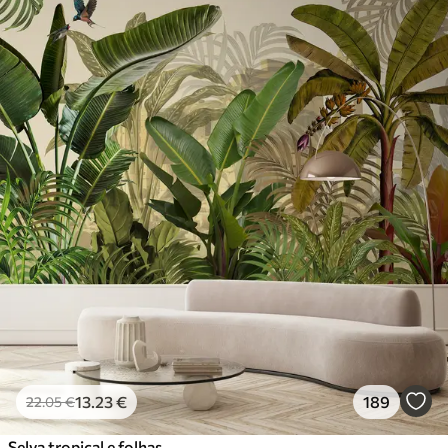
13
.23
€
189
22
.05
€
Selva tropical e folhas