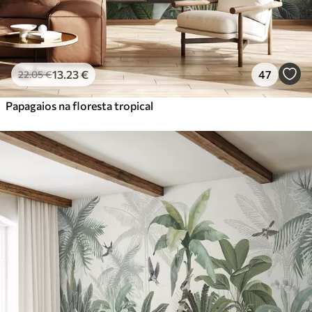
13
.23
€
47
22
.05
€
Papagaios na floresta tropical