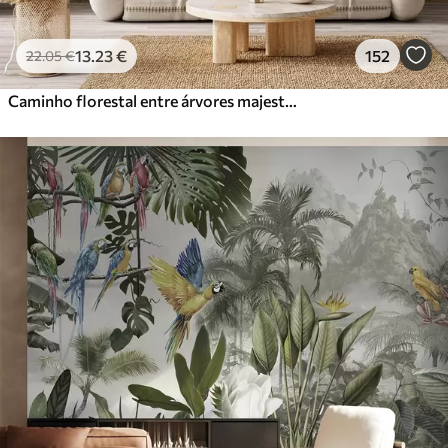
13
.23
€
152
22
.05
€
Caminho florestal entre árvores majestosas em estilo aquarela