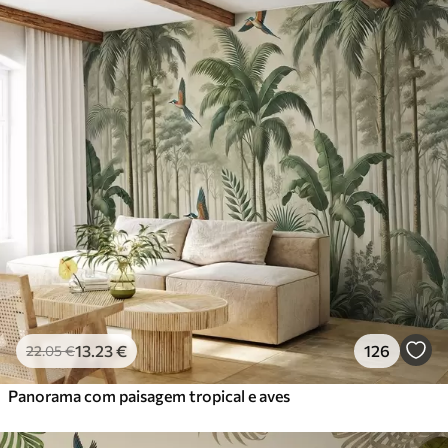
Standard
45
.00
27
.00
€
/m²
Premium
56
.67
34
.00
€
/m²
Vinil Premium
65
.00
39
.00
€
/m²
Peel and Stick
81
.67
49
.00
€
/m²
13
.23
€
126
22
.05
€
Panorama com paisagem tropical e aves