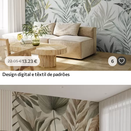
13
.23
€
6
22
.05
€
Design digital e têxtil de padrões