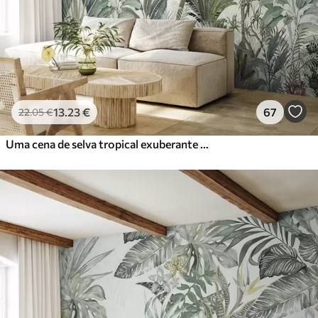
13
.23
€
67
22
.05
€
Uma cena de selva tropical exuberante com várias palmeiras, folhas grandes e flores coloridas em primeiro plano