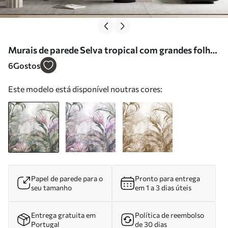
Murais de parede Selva tropical com grandes folhas
verdes e flores de protea cor-de-rosa com fundo
6
Gostos
texturado esbatido Nr. w08375
Este modelo está disponível noutras cores:
Papel de parede para o
Pronto para entrega
seu tamanho
em 1 a 3 dias úteis
Entrega gratuita em
Política de reembolso
Portugal
de 30 dias