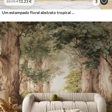
13
.23
€
3
22
.05
€
Um estampado floral abstrato tropical com grandes folhas de palmeira em tons de azul e bege cria uma atmosfera exuberante