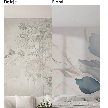
De laje
Floral