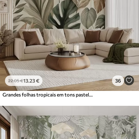
13
.23
€
36
22
.05
€
Grandes folhas tropicais em tons pastel delicados e contidos