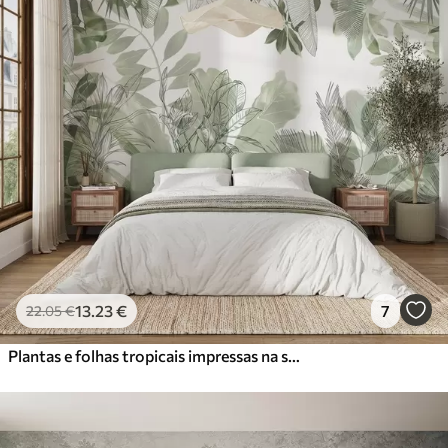
13
.23
€
7
22
.05
€
Plantas e folhas tropicais impressas na selva verde sobre um fundo branco