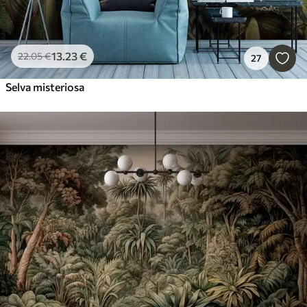
13
.23
€
22
.05
€
27
Selva misteriosa