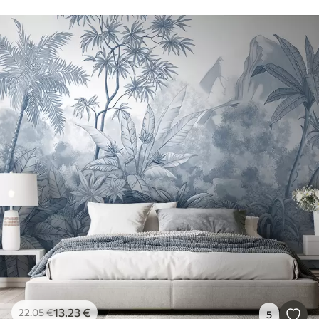
13
.23
€
22
.05
€
5