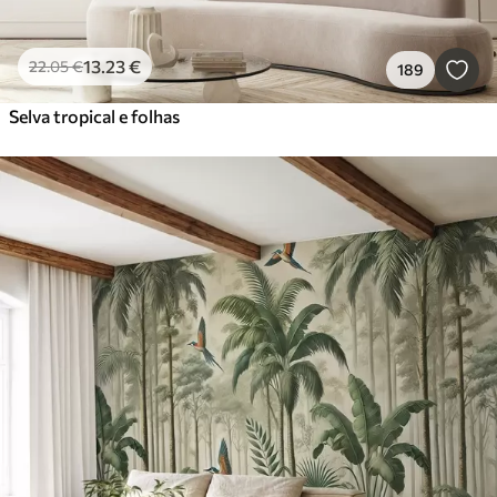
13
.23
€
22
.05
€
189
Selva tropical e folhas