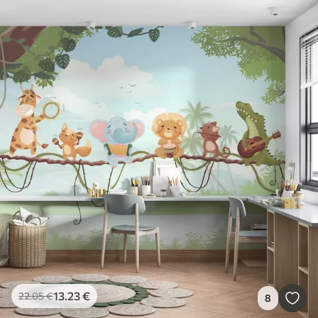
13
.23
€
22
.05
€
8