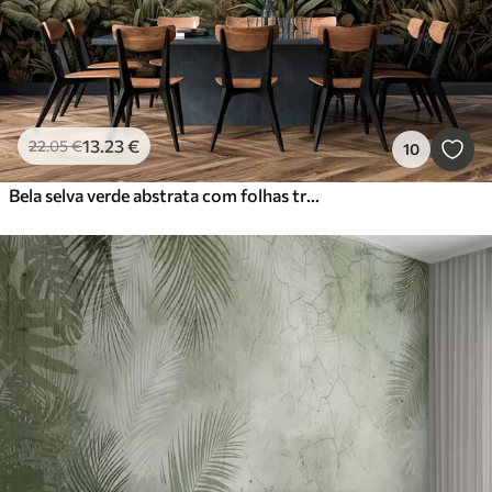
13
.23
€
22
.05
€
10
Bela selva verde abstrata com folhas tropicais