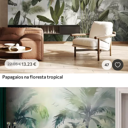
13
.23
€
22
.05
€
47
Papagaios na floresta tropical