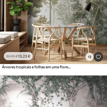
13
.23
€
22
.05
€
13
Árvores tropicais e folhas em uma floresta nevoenta