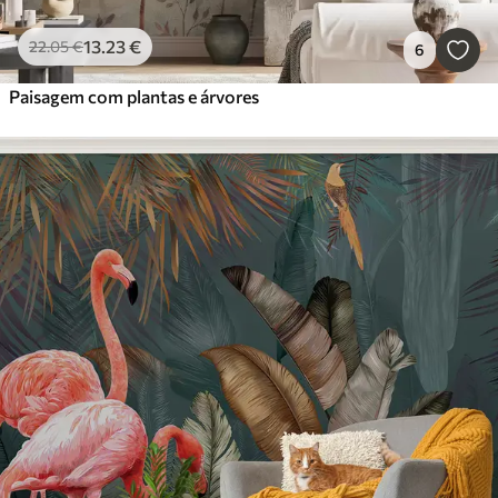
13
.23
€
22
.05
€
6
Paisagem com plantas e árvores