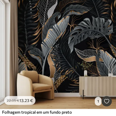
13
.23
€
22
.05
€
1
Folhagem tropical em um fundo preto