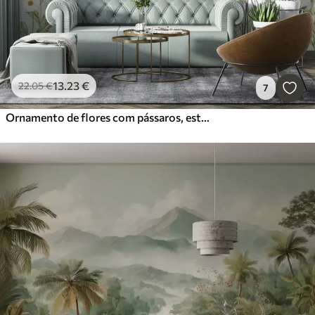
13
.23
€
22
.05
€
7
Ornamento de flores com pássaros, estilo rústico, botânico, prado, fundo azul