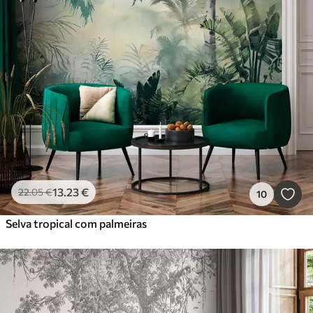
13
.23
€
22
.05
€
10
Selva tropical com palmeiras