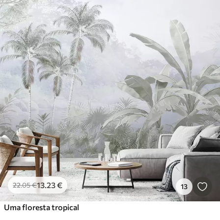
13
.23
€
22
.05
€
13
Uma floresta tropical