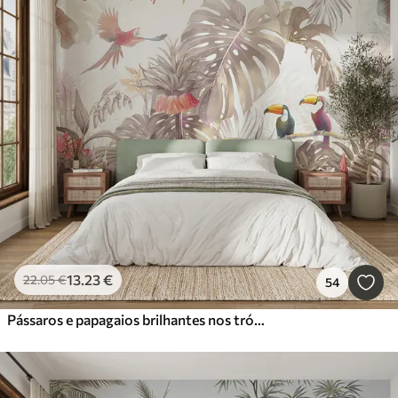
13
.23
€
22
.05
€
54
Pássaros e papagaios brilhantes nos trópicos