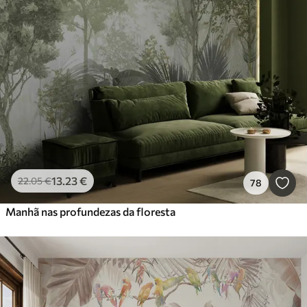
13
.23
€
22
.05
€
78
Manhã nas profundezas da floresta