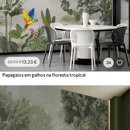
13
.23
€
22
.05
€
24
Papagaios em galhos na floresta tropical