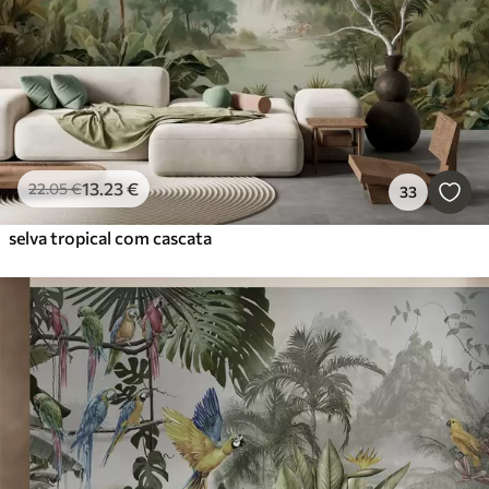
13
.23
€
22
.05
€
33
selva tropical com cascata