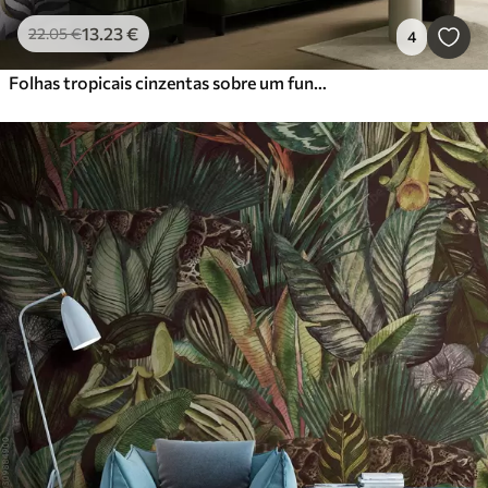
13
.23
€
22
.05
€
4
Folhas tropicais cinzentas sobre um fundo branco