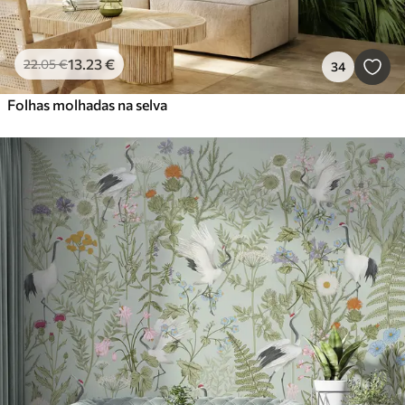
13
.23
€
22
.05
€
34
Folhas molhadas na selva