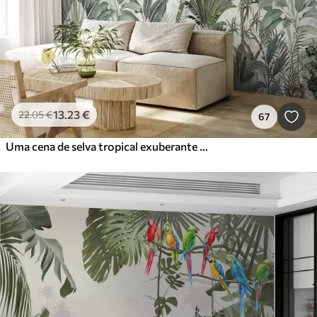
13
.23
€
22
.05
€
67
Uma cena de selva tropical exuberante com várias palmeiras, folhas grandes e flores coloridas em primeiro plano