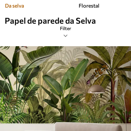
Da selva
Florestal
Papel de parede da Selva
Filter
Etiquetas
Formato da imagem
Paleta de cores
Inteligente
Limpar todos os filtros