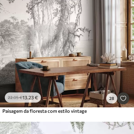
13
.23
€
22
.05
€
28
Paisagem da floresta com estilo vintage