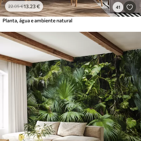
13
.23
€
22
.05
€
41
Planta, água e ambiente natural