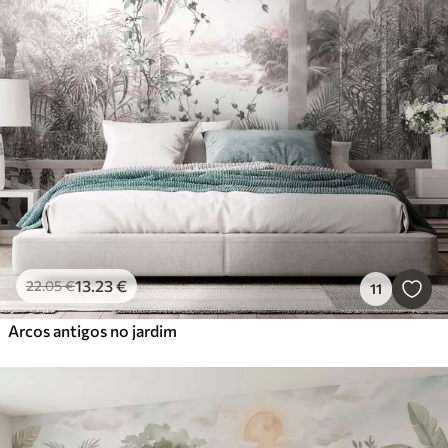
13
.23
€
22
.05
€
11
Arcos antigos no jardim