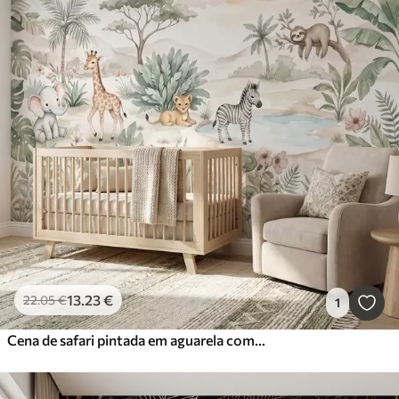
13
.23
€
22
.05
€
1
Cena de safari pintada em aguarela com animais em delicados tons pastel, representando uma girafa, um elefante bebé, uma zebra e um filhote de leão