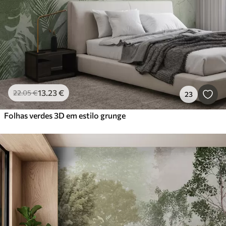
13
.23
€
22
.05
€
23
Folhas verdes 3D em estilo grunge