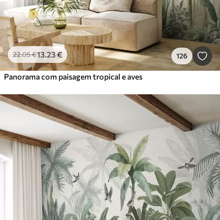
13
.23
€
22
.05
€
126
Panorama com paisagem tropical e aves