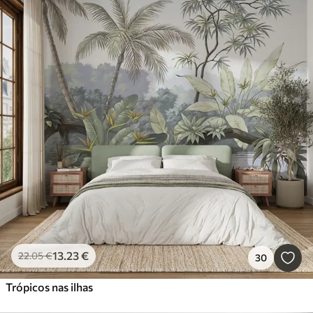
13
.23
€
22
.05
€
30
Trópicos nas ilhas