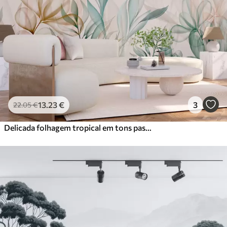
13
.23
€
3
22
.05
€
Delicada folhagem tropical em tons pastel