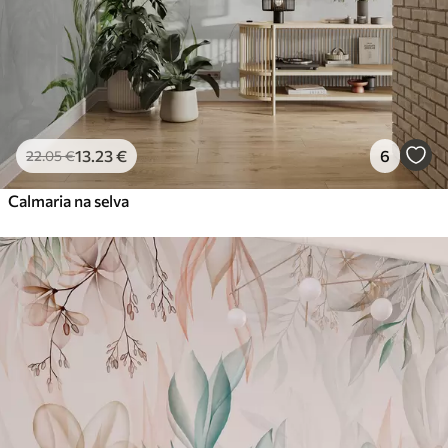
13
.23
€
6
22
.05
€
Calmaria na selva