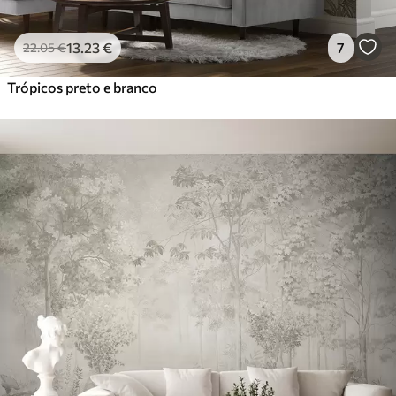
13
.23
€
7
22
.05
€
Trópicos preto e branco