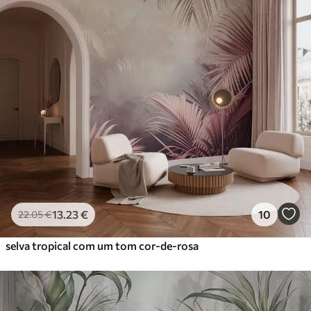
13
.23
€
10
22
.05
€
selva tropical com um tom cor-de-rosa