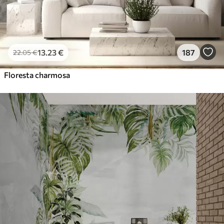
13
.23
€
187
22
.05
€
Floresta charmosa