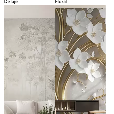
De laje
Floral