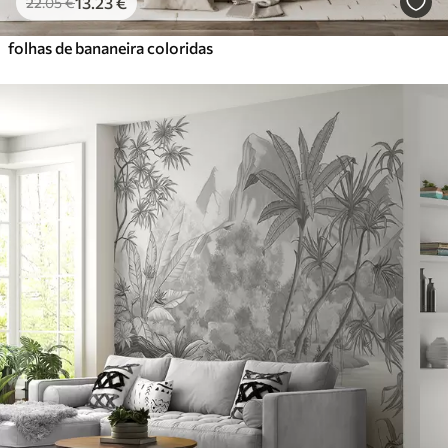
13
.23
€
22
.05
€
folhas de bananeira coloridas