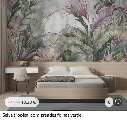
13
.23
€
6
22
.05
€
Selva tropical com grandes folhas verdes e flores de protea cor-de-rosa com fundo texturado esbatido