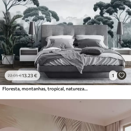
13
.23
€
1
22
.05
€
Floresta, montanhas, tropical, natureza, árvores grandes, cores azuis escuras