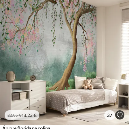
13
.23
€
37
22
.05
€
Árvore florida na colina