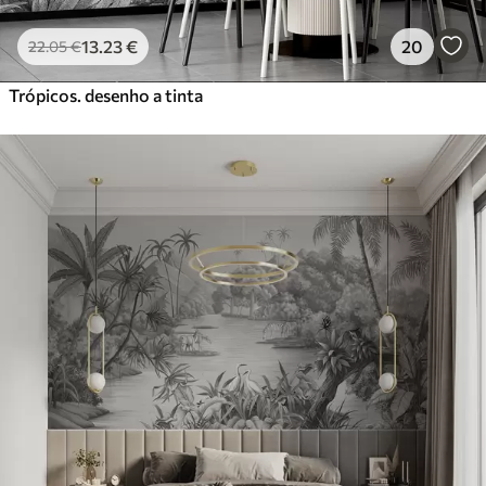
13
.23
€
20
22
.05
€
Trópicos. desenho a tinta