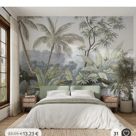
13
.23
€
31
22
.05
€