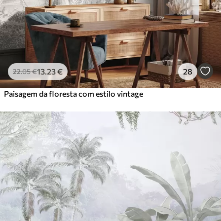
13
.23
€
28
22
.05
€
Paisagem da floresta com estilo vintage