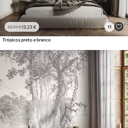
13
.23
€
11
22
.05
€
Trópicos preto e branco