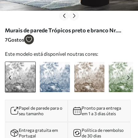
Murais de parede Trópicos preto e branco Nr.
u59039
7
Gostos
Este modelo está disponível noutras cores:
Papel de parede para o
Pronto para entrega
seu tamanho
em 1 a 3 dias úteis
Entrega gratuita em
Política de reembolso
Portugal
de 30 dias