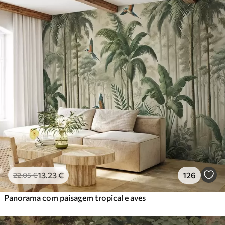
13
.23
€
126
22
.05
€
Panorama com paisagem tropical e aves