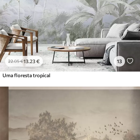
13
.23
€
13
22
.05
€
Uma floresta tropical