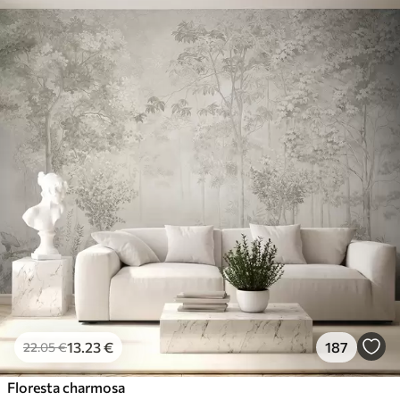
Materiais disponíveis
Standard
45
.00
27
.00
€
/m²
Premium
56
.67
34
.00
€
/m²
Vinil Premium
65
.00
39
.00
€
/m²
Peel and Stick
81
.67
49
.00
€
/m²
13
.23
€
187
22
.05
€
Floresta charmosa