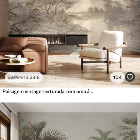
13
.23
€
104
22
.05
€
Paisagem vintage texturada com uma árvore perto de um rio e um céu nublado, arte da natureza em tons sépia