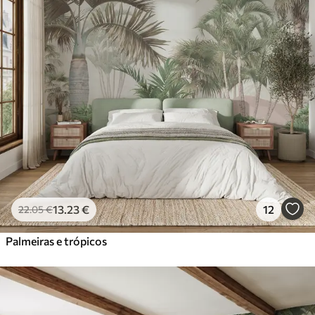
13
.23
€
12
22
.05
€
Palmeiras e trópicos