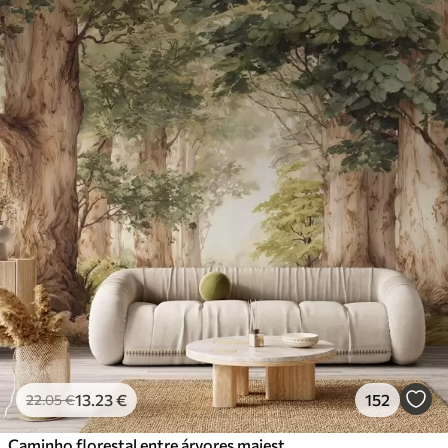
13
.23
€
152
22
.05
€
Caminho florestal entre árvores majestosas em estilo aquarela