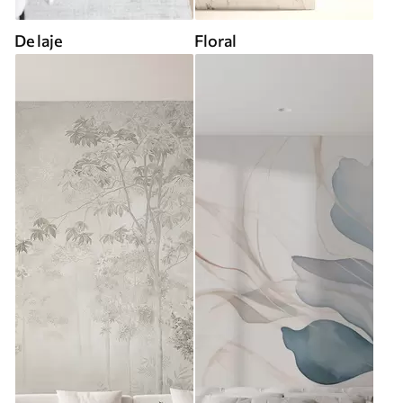
De laje
Floral