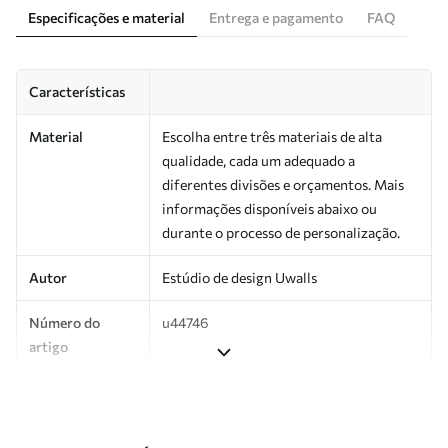
Especificações e material
Entrega e pagamento
FAQ
Características
Material
Escolha entre três materiais de alta
qualidade, cada um adequado a
diferentes divisões e orçamentos. Mais
informações disponíveis abaixo ou
durante o processo de personalização.
Autor
Estúdio de design Uwalls
Número do
u44746
artigo
Produção
Impresso sob encomenda e entregue em
rolos de até 50 cm de largura.