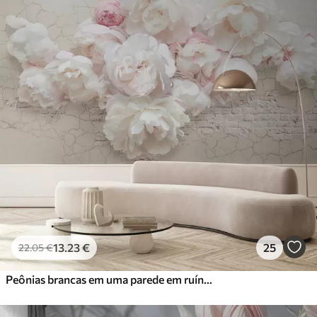
13
.23
€
25
22
.05
€
Peônias brancas em uma parede em ruínas