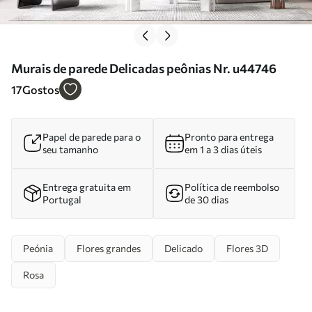
Murais de parede Delicadas peônias Nr. u44746
17
Gostos
Papel de parede para o
Pronto para entrega
seu tamanho
em 1 a 3 dias úteis
Entrega gratuita em
Política de reembolso
Portugal
de 30 dias
Peónia
Flores grandes
Delicado
Flores 3D
Rosa