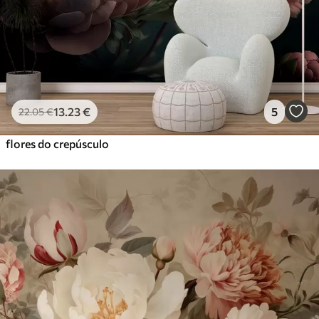
13
.23
€
5
22
.05
€
flores do crepúsculo