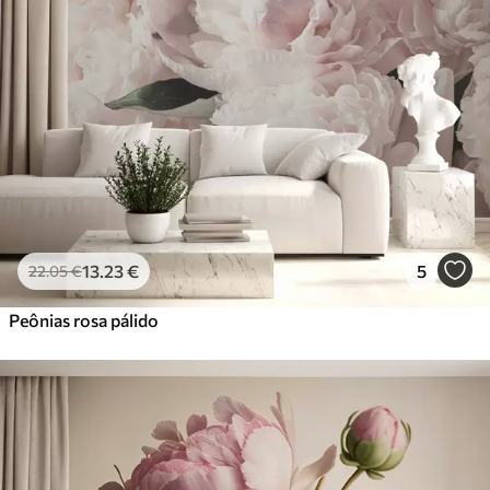
13
.23
€
5
22
.05
€
Peônias rosa pálido