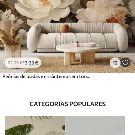
13
.23
€
12
22
.05
€
Peônias delicadas e crisântemos em tons pastel
CATEGORIAS POPULARES