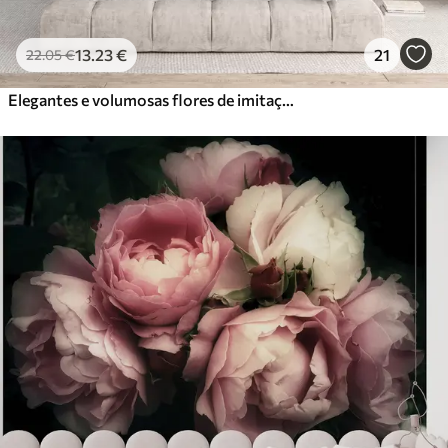
13
.23
€
21
22
.05
€
Elegantes e volumosas flores de imitação de peónia branca com pétalas suaves e centros amarelos pastel, sobre um fundo claro