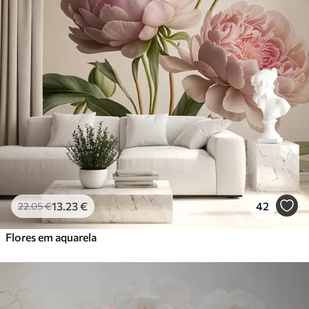
13
.23
€
42
22
.05
€
Flores em aquarela