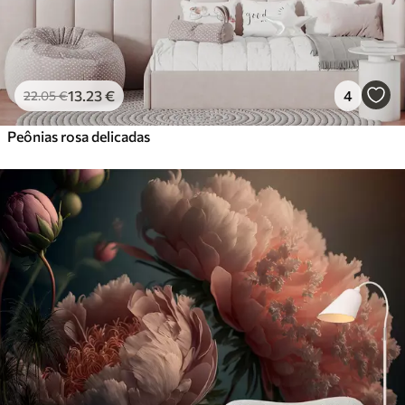
13
.23
€
4
22
.05
€
Peônias rosa delicadas