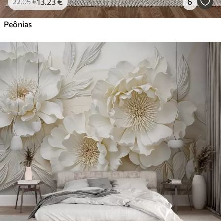
13
.23
€
6
22
.05
€
Peônias