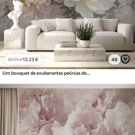
56
.67
34
.00
€
/m²
Vinil Premium
65
.00
39
.00
€
/m²
Peel and Stick
81
.67
49
.00
€
/m²
13
.23
€
48
22
.05
€
Um bouquet de exuberantes peónias de cor pastel e outras flores num fundo suave e desfocado