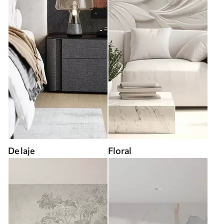
De laje
Floral