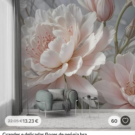
13
.23
€
60
22
.05
€
Grandes e delicadas flores de peónia brancas e cor-de-rosa com pétalas macias e fofas sobre um fundo cinzento esbatido