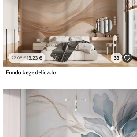
13
.23
€
33
22
.05
€
Fundo bege delicado