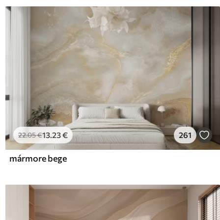
13
.23
€
261
22
.05
€
mármore bege