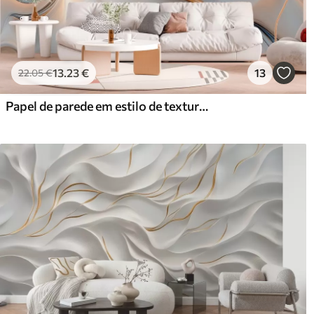
13
.23
€
13
22
.05
€
Papel de parede em estilo de textura líquida