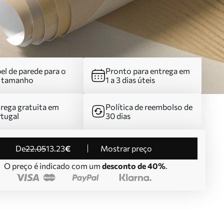
el de parede para o
Pronto para entrega em
u tamanho
1 a 3 dias úteis
rega gratuita em
Política de reembolso de
tugal
30 dias
de
22
.05
13
.23
€
Mostrar preço
O preço é indicado com um
desconto de 40%
.