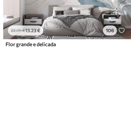
13
.23
€
106
22
.05
€
Flor grande e delicada