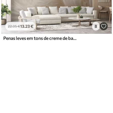
13
.23
€
8
22
.05
€
Penas leves em tons de creme de baunilha