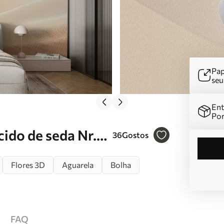
Pap
se
Ent
Por
cido de seda Nr.
36
Gostos
Flores 3D
Aguarela
Bolha
FAQ