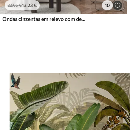
13
.23
€
10
22
.05
€
Ondas cinzentas em relevo com detalhes em amarelo