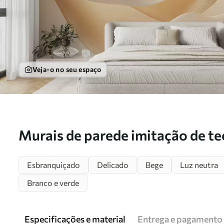
Veja-o no seu espaço
Murais de parede imitação de te
w02765
Esbranquiçado
Delicado
Bege
Luz neutra
Branco e verde
Especificações e material
Entrega e pagamento