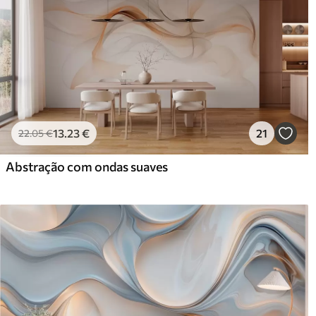
13
.23
€
21
22
.05
€
Abstração com ondas suaves