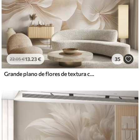
13
.23
€
35
22
.05
€
Grande plano de flores de textura cremosa com pétalas delicadas e fluidas, criando um arranjo floral suave, elegante e texturado