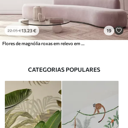
13
.23
€
19
22
.05
€
Flores de magnólia roxas em relevo em um galho gracioso
CATEGORIAS POPULARES