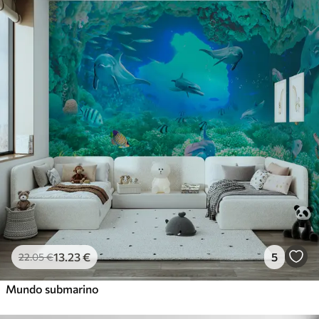
13
.23
€
5
22
.05
€
Mundo submarino