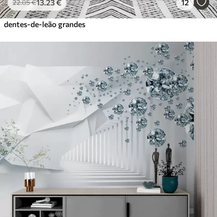
13
.23
€
12
22
.05
€
dentes-de-leão grandes