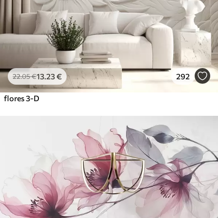
Vinil Premium
65
.00
39
.00
€
/m²
Peel and Stick
81
.67
49
.00
€
/m²
13
.23
€
292
22
.05
€
flores 3-D