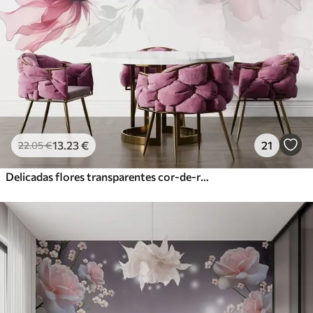
13
.23
€
21
22
.05
€
Delicadas flores transparentes cor-de-rosa e cinzentas com pétalas suaves e desfocadas sobre fundo branco