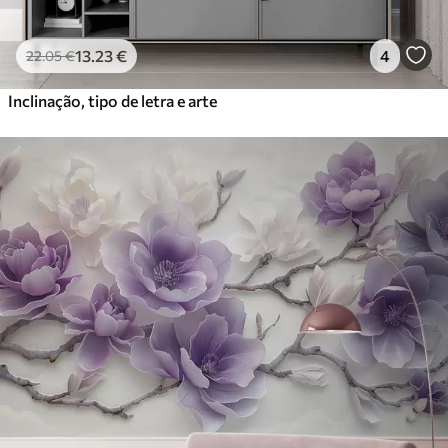
13
.23
€
4
22
.05
€
Inclinação, tipo de letra e arte