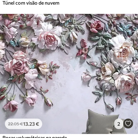
Túnel com visão de nuvem
13
.23
€
2
22
.05
€
Rosas volumétricas na parede