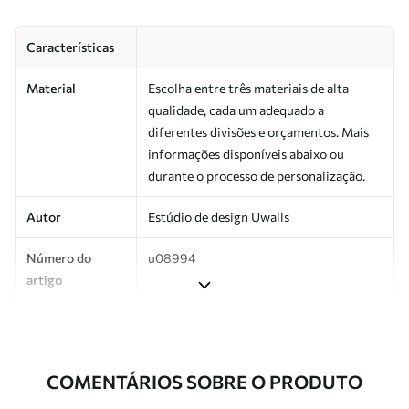
Características
Material
Escolha entre três materiais de alta
qualidade, cada um adequado a
diferentes divisões e orçamentos. Mais
informações disponíveis abaixo ou
durante o processo de personalização.
Autor
Estúdio de design Uwalls
Número do
u08994
artigo
Produção
Impresso sob encomenda e entregue em
rolos de até 50 cm de largura.
COMENTÁRIOS SOBRE O PRODUTO
Adicionalmente
Disponível com revestimento de verniz
e/ou adesivo para papel de parede.