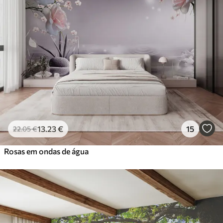
13
.23
€
15
22
.05
€
Rosas em ondas de água