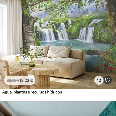
13
.23
€
12
22
.05
€
Água, plantas e recursos hídricos