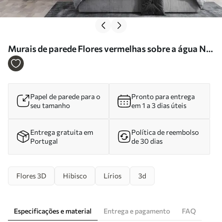
Murais de parede Flores vermelhas sobre a água Nr.
u08994
Papel de parede para o
Pronto para entrega
seu tamanho
em 1 a 3 dias úteis
Entrega gratuita em
Política de reembolso
Portugal
de 30 dias
Flores 3D
Hibisco
Lírios
3d
Especificações e material
Entrega e pagamento
FAQ