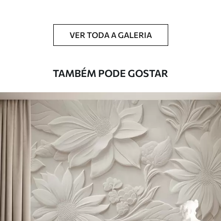
Limpeza
Pode ser limpo suavemente com uma
esponja macia. Murais de parede com
VER TODA A GALERIA
revestimento de verniz podem ser limpos
com água.
TAMBÉM PODE GOSTAR
Método de
Aplicação perfeita
aplicação
Materiais disponíveis
Standard
45
.00
27
.00
€
/m²
Premium
56
.67
34
.00
€
/m²