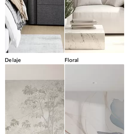
De laje
Floral