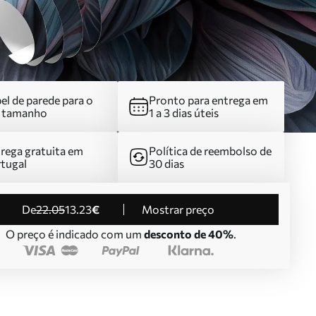
el de parede para o
Pronto para entrega em
u tamanho
1 a 3 dias úteis
rega gratuita em
Política de reembolso de
tugal
30 dias
de
22
.05
13
.23
€
Mostrar preço
O preço é indicado com um
desconto de 40%
.