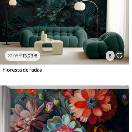
13
.23
€
8
22
.05
€
Floresta de fadas