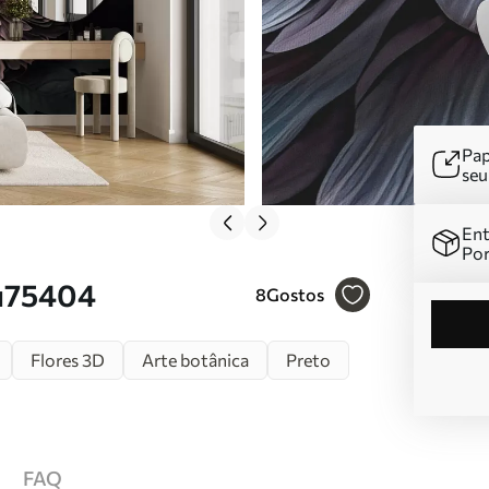
Pap
se
Ent
Por
 u75404
8
Gostos
Flores 3D
Arte botânica
Preto
FAQ