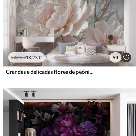
13
.23
€
59
22
.05
€
Grandes e delicadas flores de peónia brancas e cor-de-rosa com pétalas macias e fofas sobre um fundo cinzento esbatido