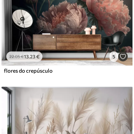
13
.23
€
5
22
.05
€
flores do crepúsculo