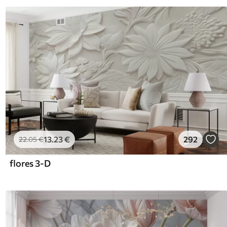
13
.23
€
292
22
.05
€
flores 3-D