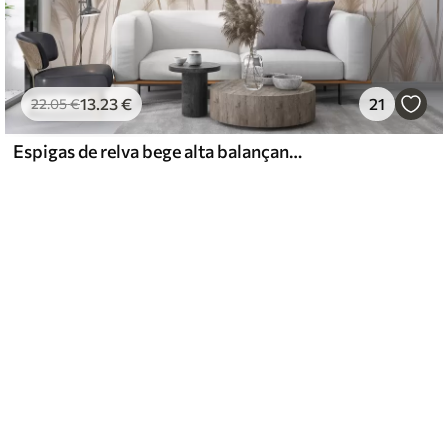
13
.23
€
21
22
.05
€
Espigas de relva bege alta balançando ao vento contra um fundo suave e claro