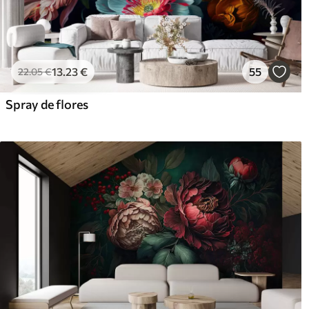
13
.23
€
55
22
.05
€
Spray de flores