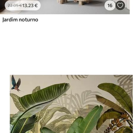
13
.23
€
16
22
.05
€
Jardim noturno