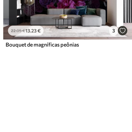
13
.23
€
3
22
.05
€
Bouquet de magníficas peônias