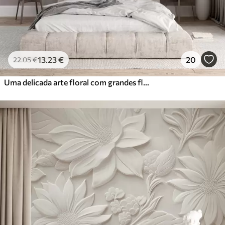
13
.23
€
20
22
.05
€
Uma delicada arte floral com grandes flores de cor pastel com pétalas translúcidas, caules suaves e um fundo suave e difuso