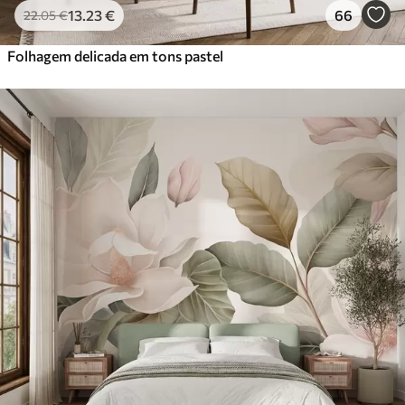
13
.23
€
66
22
.05
€
Folhagem delicada em tons pastel