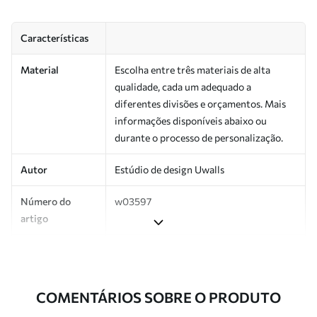
Características
Material
Escolha entre três materiais de alta
qualidade, cada um adequado a
diferentes divisões e orçamentos. Mais
informações disponíveis abaixo ou
durante o processo de personalização.
Autor
Estúdio de design Uwalls
Número do
w03597
artigo
Produção
Impresso sob encomenda e entregue em
rolos de até 50 cm de largura.
COMENTÁRIOS SOBRE O PRODUTO
Adicionalmente
Disponível com revestimento de verniz
e/ou adesivo para papel de parede.