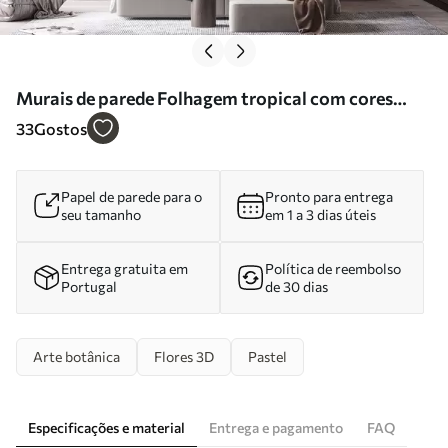
Murais de parede Folhagem tropical com cores
cintilantes Nr. w03597
33
Gostos
Papel de parede para o
Pronto para entrega
seu tamanho
em 1 a 3 dias úteis
Entrega gratuita em
Política de reembolso
Portugal
de 30 dias
Arte botânica
Flores 3D
Pastel
Especificações e material
Entrega e pagamento
FAQ