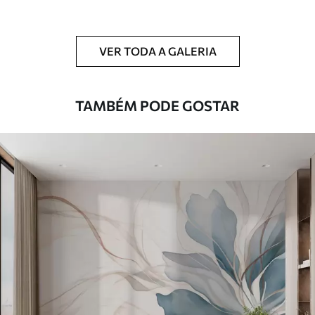
Limpeza
Pode ser limpo suavemente com uma
esponja macia. Murais de parede com
VER TODA A GALERIA
revestimento de verniz podem ser limpos
com água.
TAMBÉM PODE GOSTAR
Método de
Aplicação perfeita
aplicação
Materiais disponíveis
Standard
45
.00
27
.00
€
/m²
Premium
56
.67
34
.00
€
/m²