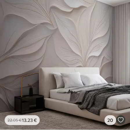
13
.23
€
20
22
.05
€