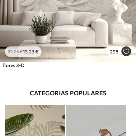
13
.23
€
295
22
.05
€
flores 3-D
CATEGORIAS POPULARES