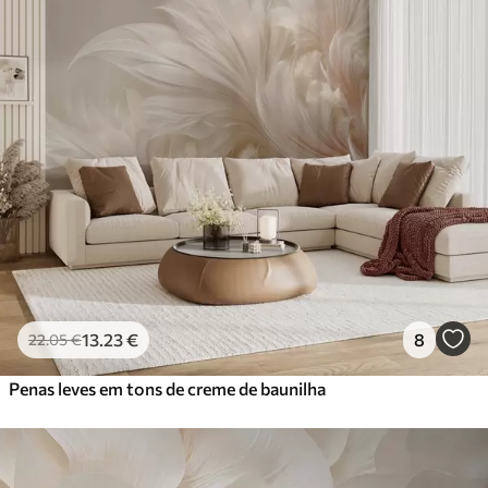
13
.23
€
8
22
.05
€
Penas leves em tons de creme de baunilha