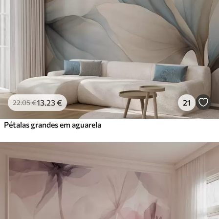
13
.23
€
21
22
.05
€
Pétalas grandes em aguarela