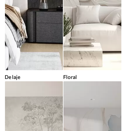
De laje
Floral