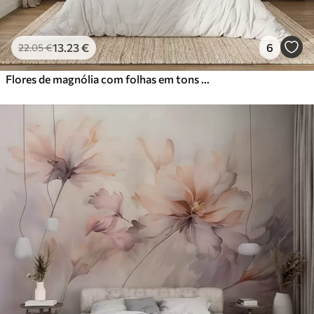
13
.23
€
6
22
.05
€
Flores de magnólia com folhas em tons pastel, branco, rosa e verde, suaves, delicadas, estilo aquarela