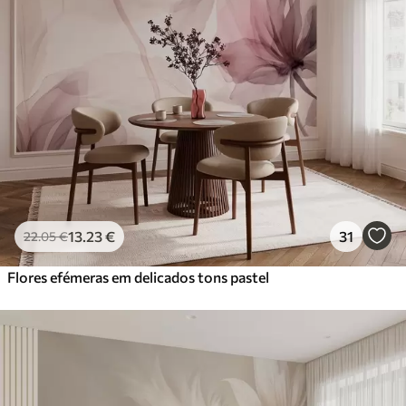
13
.23
€
31
22
.05
€
Flores efémeras em delicados tons pastel