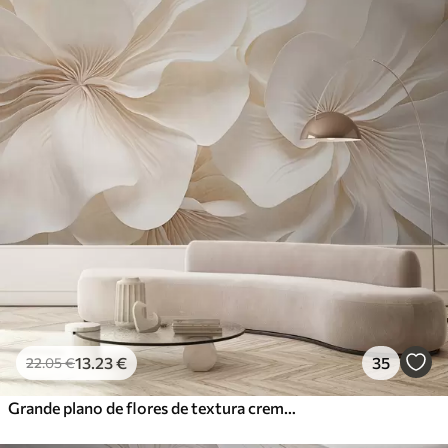
13
.23
€
35
22
.05
€
Grande plano de flores de textura cremosa com pétalas delicadas e fluidas, criando um arranjo floral suave, elegante e texturado