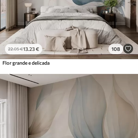
Vinil Premium
65
.00
39
.00
€
/m²
Peel and Stick
81
.67
49
.00
€
/m²
13
.23
€
108
22
.05
€
Flor grande e delicada