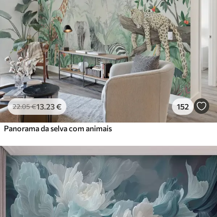
13
.23
€
152
22
.05
€
Panorama da selva com animais