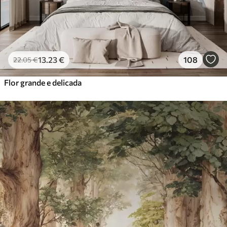
13
.23
€
108
22
.05
€
Flor grande e delicada