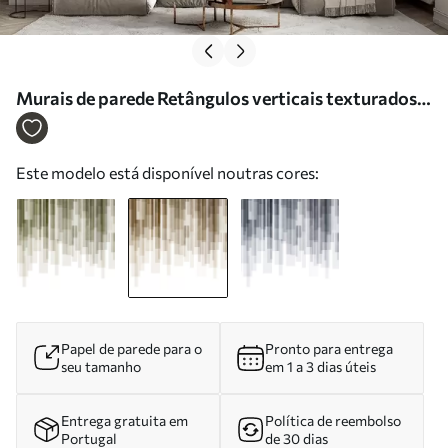
Murais de parede Retângulos verticais texturados
com transparências variáveis e tons de castanho,
arte abstrata Nr. w09889v1
Este modelo está disponível noutras cores:
Papel de parede para o
Pronto para entrega
seu tamanho
em 1 a 3 dias úteis
Entrega gratuita em
Política de reembolso
Portugal
de 30 dias