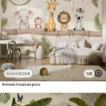
Standard
45
.00
27
.00
€
/m²
Premium
56
.67
34
.00
€
/m²
Vinil Premium
65
.00
39
.00
€
/m²
Peel and Stick
81
.67
49
.00
€
/m²
13
.23
€
128
22
.05
€
Animais tropicais giros