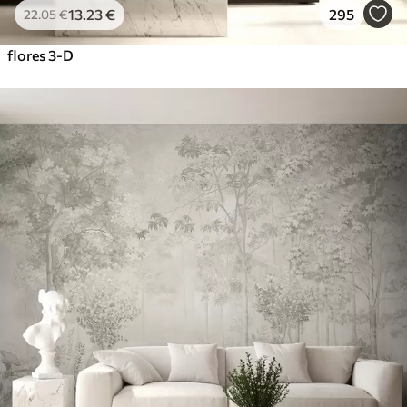
13
.23
€
295
22
.05
€
flores 3-D