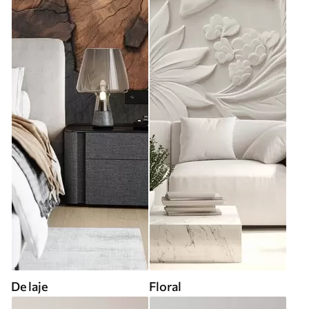
De laje
Floral