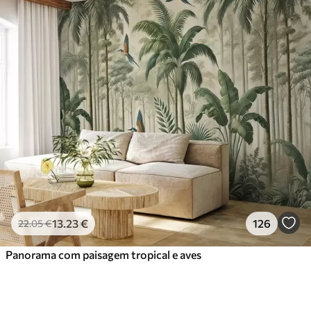
13
.23
€
126
22
.05
€
Panorama com paisagem tropical e aves