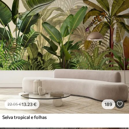
13
.23
€
189
22
.05
€
Selva tropical e folhas