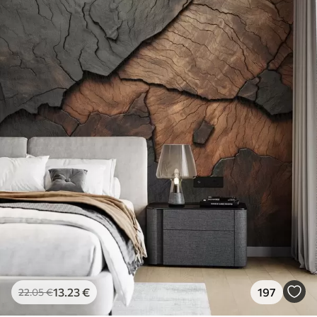
13
.23
€
197
22
.05
€