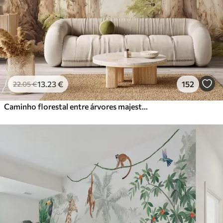
13
.23
€
152
22
.05
€
Caminho florestal entre árvores majestosas em estilo aquarela