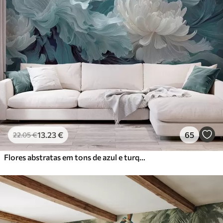
13
.23
€
65
22
.05
€
Flores abstratas em tons de azul e turquesa