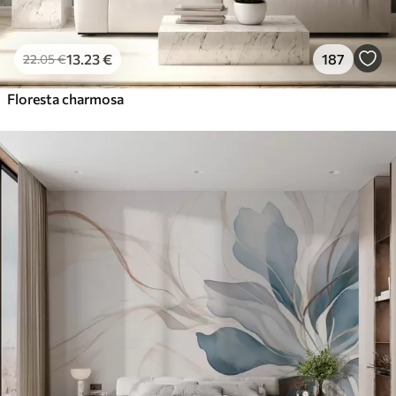
13
.23
€
187
22
.05
€
Floresta charmosa