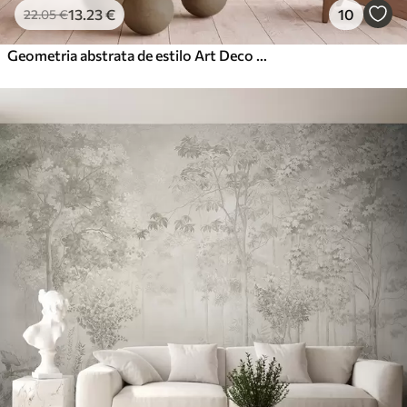
13
.23
€
10
22
.05
€
Geometria abstrata de estilo Art Deco com um efeito retro