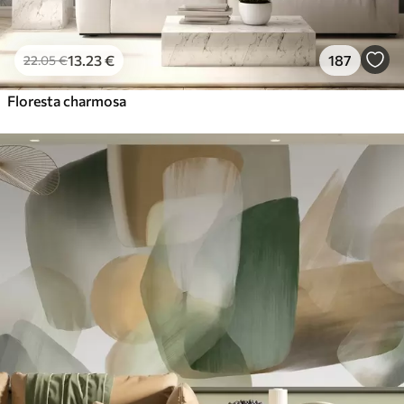
13
.23
€
187
22
.05
€
Floresta charmosa