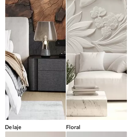
De laje
Floral