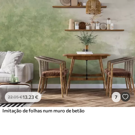
13
.23
€
7
22
.05
€
Imitação de folhas num muro de betão