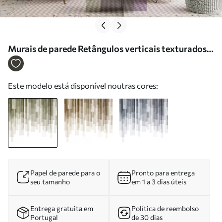
Murais de parede Retângulos verticais texturados
com transparências variáveis e tons de verde; arte
abstrata Nr. w09889
Este modelo está disponível noutras cores:
Papel de parede para o
Pronto para entrega
seu tamanho
em 1 a 3 dias úteis
Entrega gratuita em
Política de reembolso
Portugal
de 30 dias