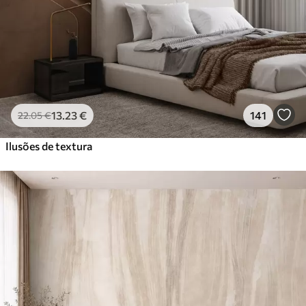
13
.23
€
141
22
.05
€
Ilusões de textura