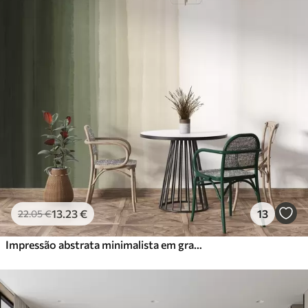
Standard
45
.00
27
.00
€
/m²
Premium
56
.67
34
.00
€
/m²
Vinil Premium
65
.00
39
.00
€
/m²
Peel and Stick
81
.67
49
.00
€
/m²
13
.23
€
13
22
.05
€
Impressão abstrata minimalista em gradiente com riscas verticais de verde escuro, bege e branco