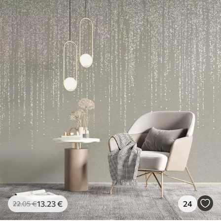
13
.23
€
24
22
.05
€