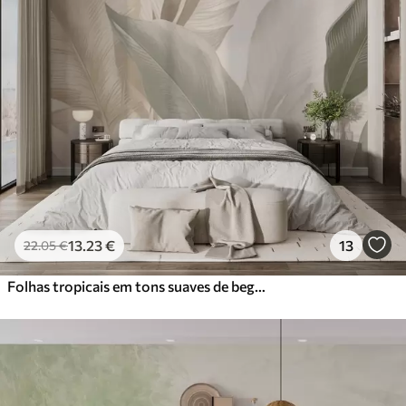
13
.23
€
13
22
.05
€
Folhas tropicais em tons suaves de bege e verde, com um efeito de aguarela e transições de cor suaves