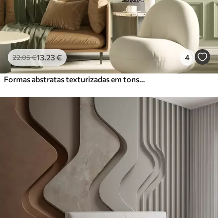
13
.23
€
4
22
.05
€
Formas abstratas texturizadas em tons suaves de verde e bege, com bordas suaves e camadas sobrepostas