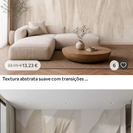
13
.23
€
6
22
.05
€
Textura abstrata suave com transições verticais delicadas em tons cremosos