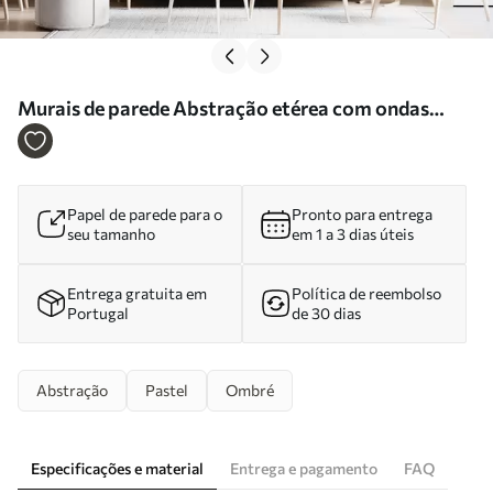
Murais de parede Abstração etérea com ondas
translúcidas numa paleta de tons rosa e lilás Nr.
w09851
Papel de parede para o
Pronto para entrega
seu tamanho
em 1 a 3 dias úteis
Entrega gratuita em
Política de reembolso
Portugal
de 30 dias
Abstração
Pastel
Ombré
Especificações e material
Entrega e pagamento
FAQ