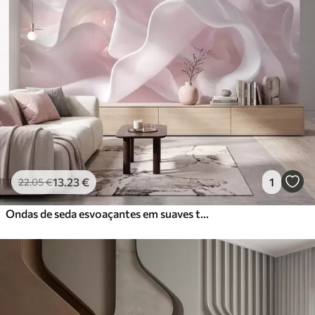
13
.23
€
1
22
.05
€
Ondas de seda esvoaçantes em suaves tons de rosa pálido