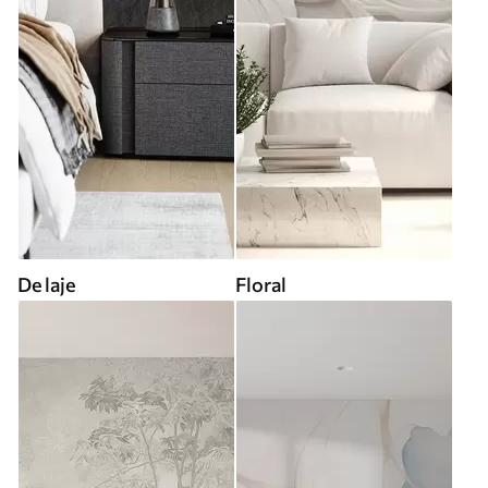
De laje
Floral