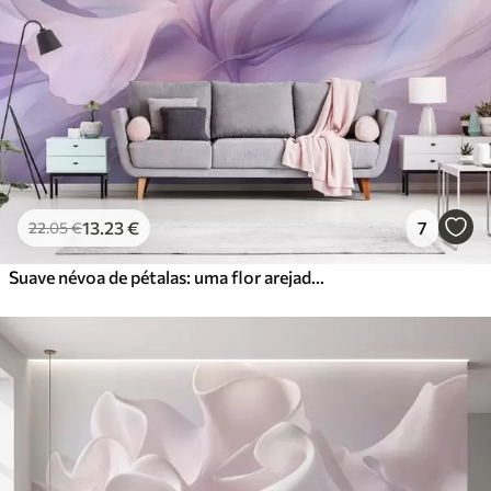
13
.23
€
7
22
.05
€
Suave névoa de pétalas: uma flor arejada numa névoa lilás pastel