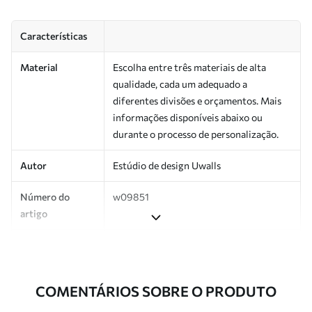
Características
Material
Escolha entre três materiais de alta
qualidade, cada um adequado a
diferentes divisões e orçamentos. Mais
informações disponíveis abaixo ou
durante o processo de personalização.
Autor
Estúdio de design Uwalls
Número do
w09851
artigo
Produção
Impresso sob encomenda e entregue em
rolos de até 50 cm de largura.
COMENTÁRIOS SOBRE O PRODUTO
Adicionalmente
Disponível com revestimento de verniz
e/ou adesivo para papel de parede.