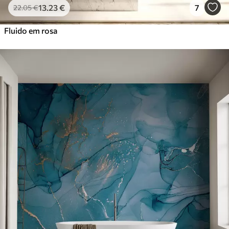
13
.23
€
7
22
.05
€
Fluido em rosa