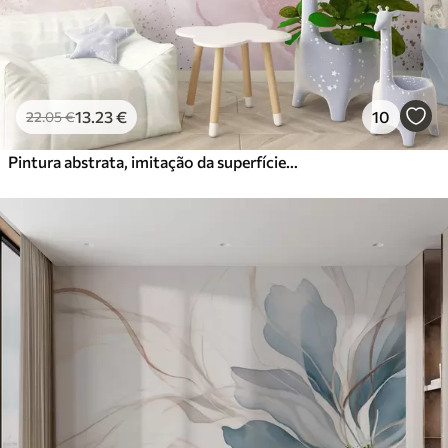
13
.23
€
10
22
.05
€
Pintura abstrata, imitação da superfície de mármore da pedra