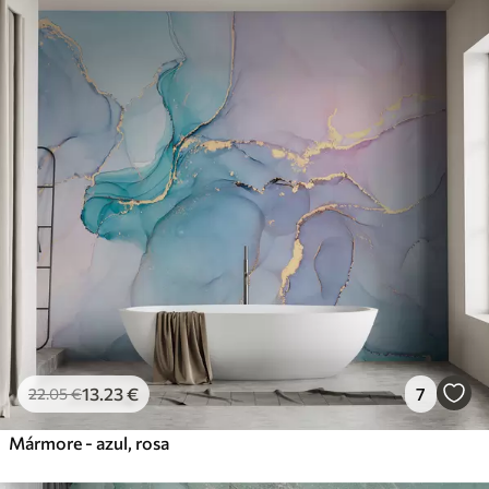
13
.23
€
7
22
.05
€
Mármore - azul, rosa