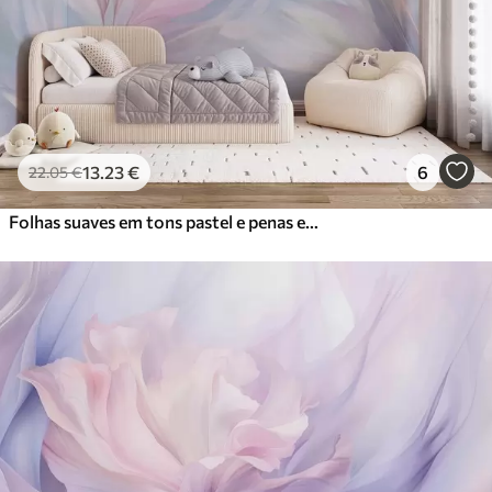
Vinil Premium
65
.00
39
.00
€
/m²
Peel and Stick
81
.67
49
.00
€
/m²
13
.23
€
6
22
.05
€
Folhas suaves em tons pastel e penas em tons de rosa, azul e amarelo, estampado abstrato e texturado