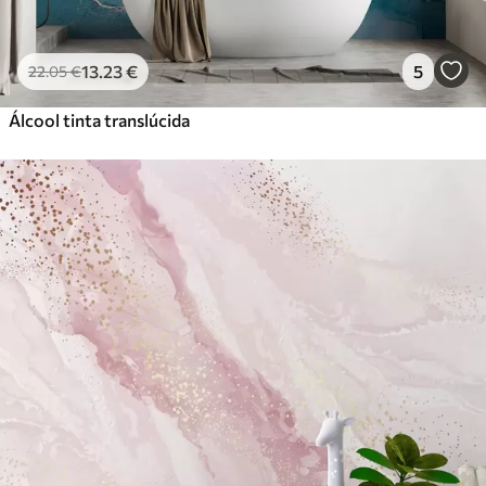
13
.23
€
5
22
.05
€
Álcool tinta translúcida