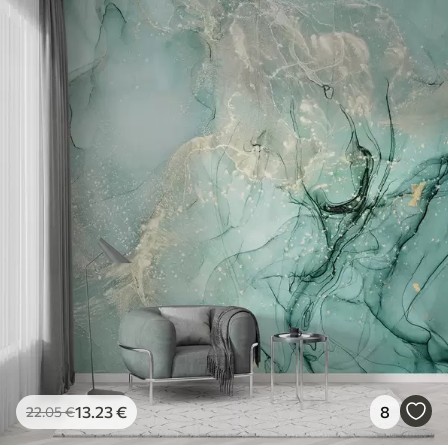
13
.23
€
8
22
.05
€