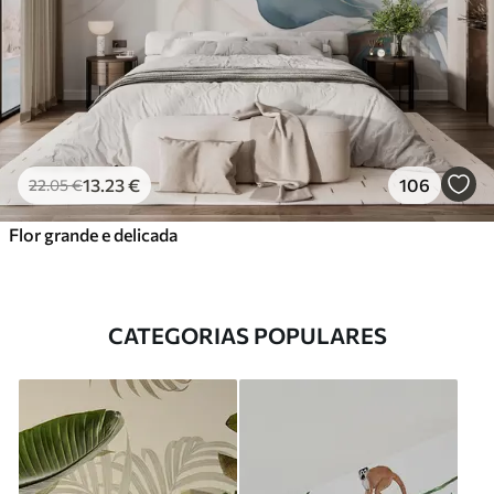
13
.23
€
106
22
.05
€
Flor grande e delicada
CATEGORIAS POPULARES