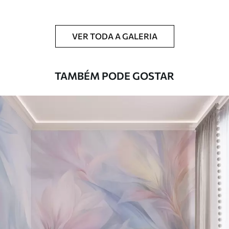
Limpeza
Pode ser limpo suavemente com uma
esponja macia. Murais de parede com
VER TODA A GALERIA
revestimento de verniz podem ser limpos
com água.
TAMBÉM PODE GOSTAR
Método de
Aplicação perfeita
aplicação
Materiais disponíveis
Standard
45
.00
27
.00
€
/m²
Premium
56
.67
34
.00
€
/m²