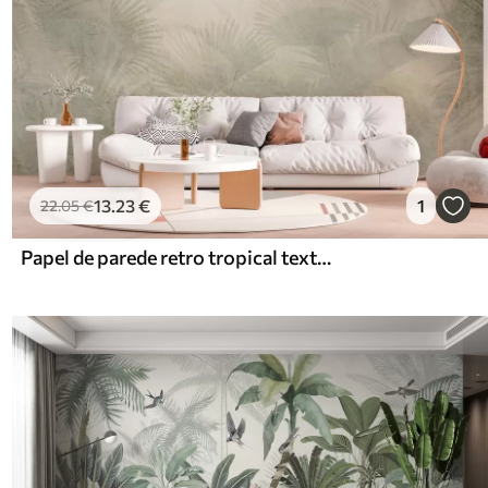
13
.23
€
1
22
.05
€
Papel de parede retro tropical texturado em tons de bege