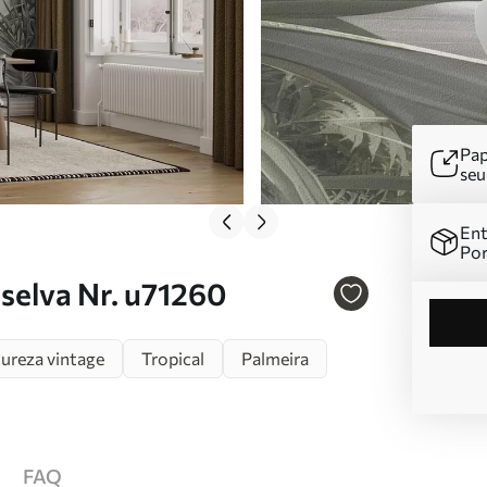
Pap
se
Ent
Por
selva Nr. u71260
ureza vintage
Tropical
Palmeira
FAQ