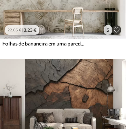
13
.23
€
5
22
.05
€
Folhas de bananeira em uma parede de concreto