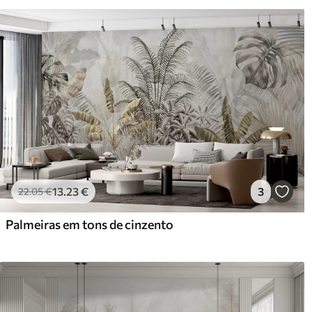
Limpeza
Pode ser limpo suavemente 
com revestimento de verniz
Método de aplicação
Aplicação perfeita
Materiais disponíveis
Standard
Pr
45
.00
56
.
27
.00
€
/m²
13
.23
€
3
22
.05
€
Vinil Premium
Pee
Palmeiras em tons de cinzento
65
.00
81
.
39
.00
€
/m²