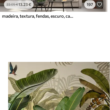
13
.23
€
197
22
.05
€
madeira, textura, fendas, escuro, casca, superfície