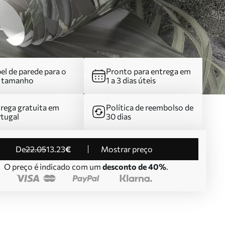
el de parede para o
Pronto para entrega em
u tamanho
1 a 3 dias úteis
rega gratuita em
Política de reembolso de
tugal
30 dias
de
22
.05
13
.23
€
Mostrar preço
O preço é indicado com um
desconto de 40%
.