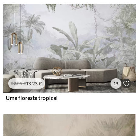
13
.23
€
13
22
.05
€
Uma floresta tropical