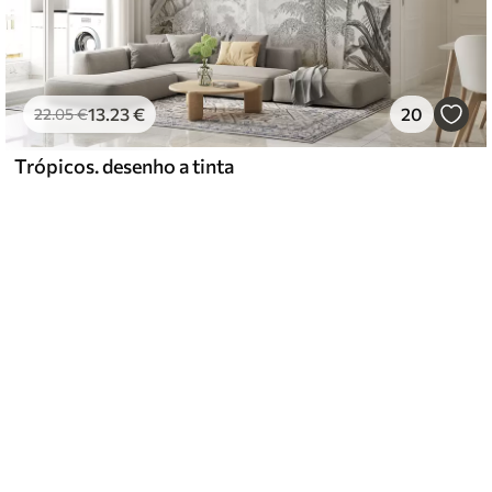
13
.23
€
20
22
.05
€
Trópicos. desenho a tinta