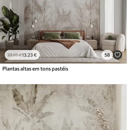
13
.23
€
58
22
.05
€
Plantas altas em tons pastéis