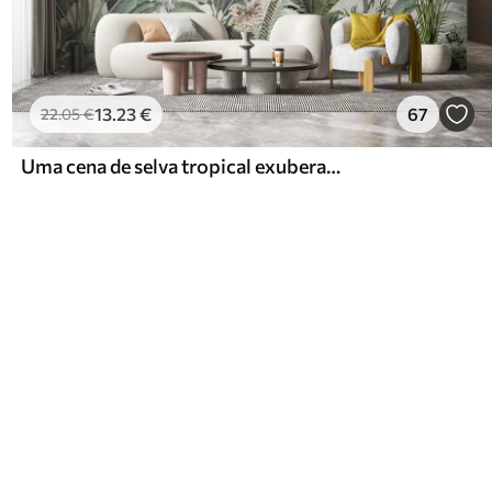
13
.23
€
67
22
.05
€
Uma cena de selva tropical exuberante com várias palmeiras, folhas grandes e flores coloridas em primeiro plano