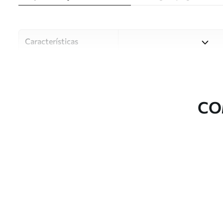
Características
Material
Escolha entre três materiai
diferentes divisões e orçam
durante o processo de perso
CO
Autor
Estúdio de design Uwalls
Número do artigo
u71260
Superfície
Semibrilhante.
Produção
Impresso sob encomenda e e
Adicionalmente
Disponível com revestimento