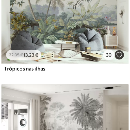
13
.23
€
30
22
.05
€
Trópicos nas ilhas