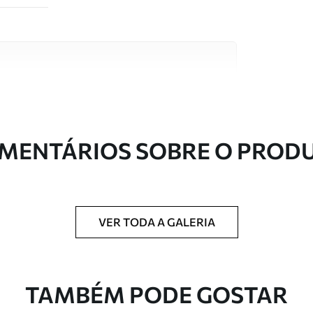
s de alta qualidade, cada um adequado a
entos. Mais informações disponíveis abaixo ou
nalização.
MENTÁRIOS SOBRE O PROD
VER TODA A GALERIA
ntregue em rolos de até 50 cm de largura.
TAMBÉM PODE GOSTAR
 de verniz e/ou adesivo para papel de parede.