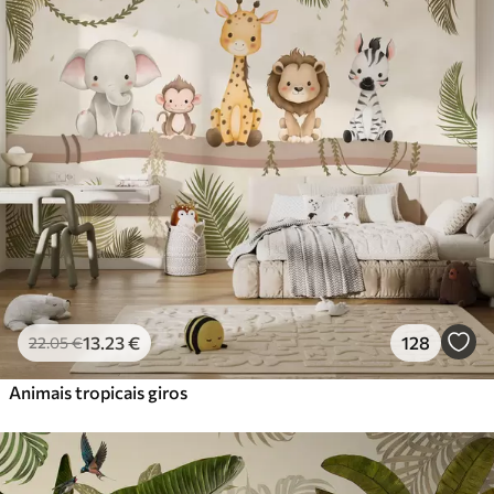
Standard
45
.00
27
.00
€
/m²
Premium
56
.67
34
.00
€
/m²
Vinil Premium
65
.00
39
.00
€
/m²
Peel and Stick
81
.67
49
.00
€
/m²
13
.23
€
128
22
.05
€
Animais tropicais giros