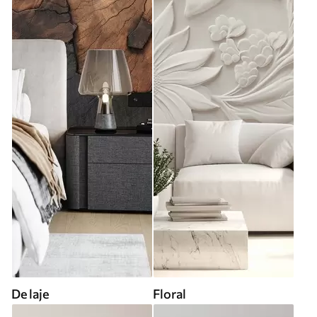
De laje
Floral