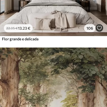
13
.23
€
106
22
.05
€
Flor grande e delicada