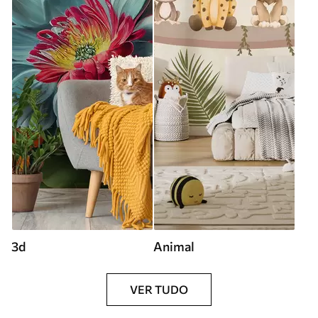
3d
Animal
VER TUDO