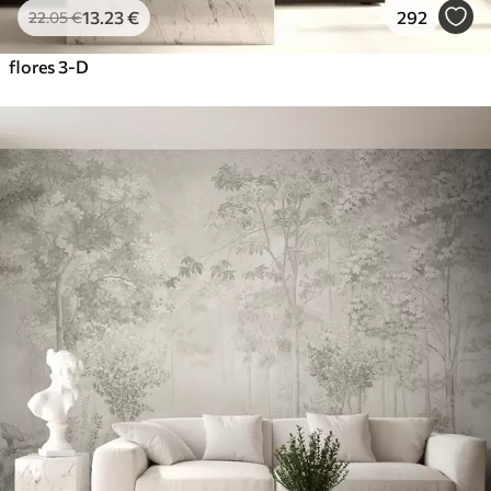
13
.23
€
292
22
.05
€
flores 3-D