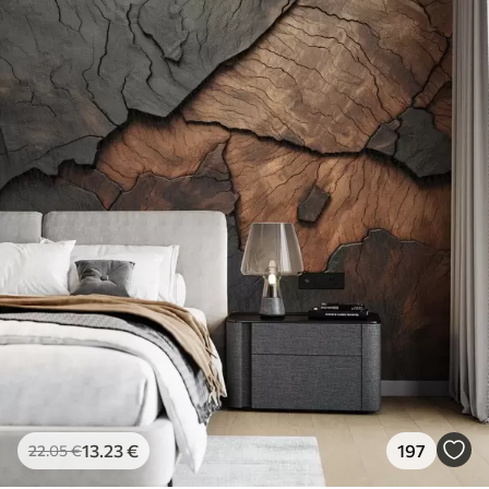
13
.23
€
197
22
.05
€