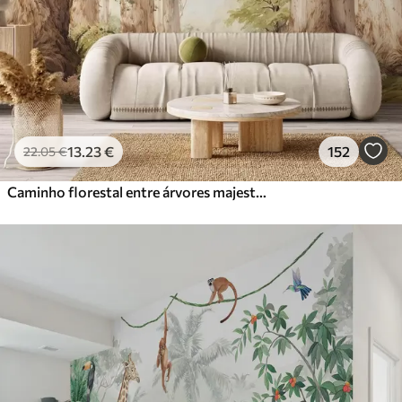
13
.23
€
152
22
.05
€
Caminho florestal entre árvores majestosas em estilo aquarela