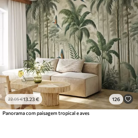
13
.23
€
126
22
.05
€
Panorama com paisagem tropical e aves