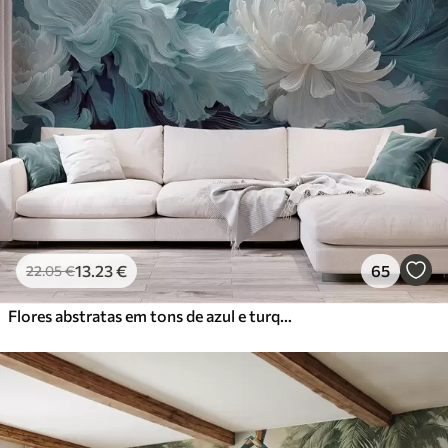
13
.23
€
65
22
.05
€
Flores abstratas em tons de azul e turquesa