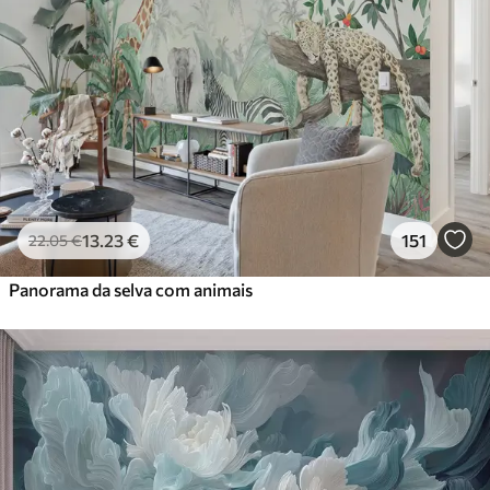
13
.23
€
151
22
.05
€
Panorama da selva com animais