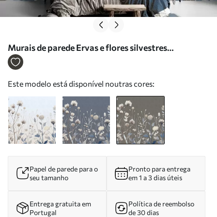
Murais de parede Ervas e flores silvestres
retratadas num estilo pictórico sobre um fundo
cinzento-acastanhado Nr. w05563v2
Este modelo está disponível noutras cores:
Papel de parede para o
Pronto para entrega
seu tamanho
em 1 a 3 dias úteis
Entrega gratuita em
Política de reembolso
Portugal
de 30 dias