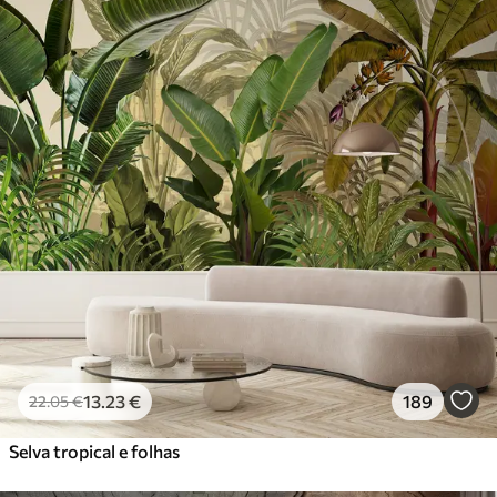
13
.23
€
189
22
.05
€
Selva tropical e folhas