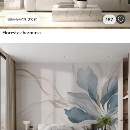
13
.23
€
187
22
.05
€
Floresta charmosa