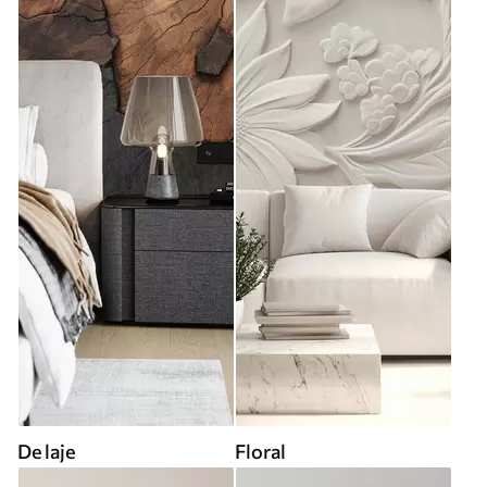
De laje
Floral