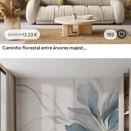
13
.23
€
152
22
.05
€
Caminho florestal entre árvores majestosas em estilo aquarela