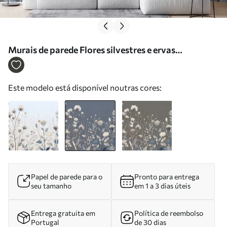
Murais de parede Flores silvestres e ervas
retratadas num estilo pictórico sobre um fundo
azul escuro Nr. w05563v1
Este modelo está disponível noutras cores:
Papel de parede para o
Pronto para entrega
seu tamanho
em 1 a 3 dias úteis
Entrega gratuita em
Política de reembolso
Portugal
de 30 dias