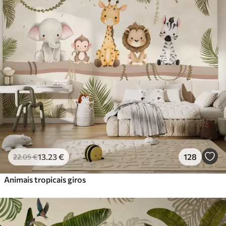
Standard
45
.00
27
.00
€
/m²
Premium
56
.67
34
.00
€
/m²
Vinil Premium
65
.00
39
.00
€
/m²
Peel and Stick
81
.67
49
.00
€
/m²
13
.23
€
128
22
.05
€
Animais tropicais giros