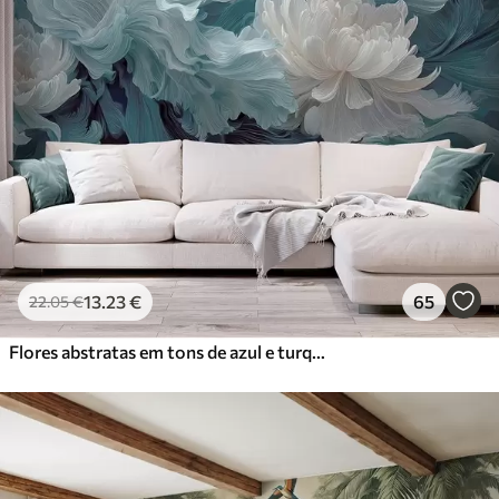
13
.23
€
65
22
.05
€
Flores abstratas em tons de azul e turquesa