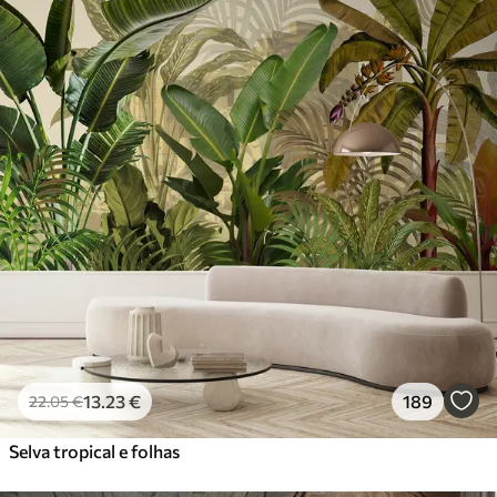
13
.23
€
189
22
.05
€
Selva tropical e folhas