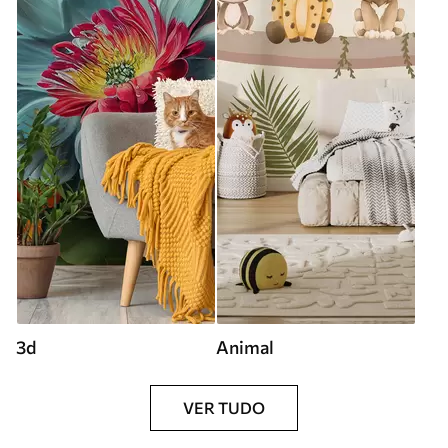
3d
Animal
VER TUDO