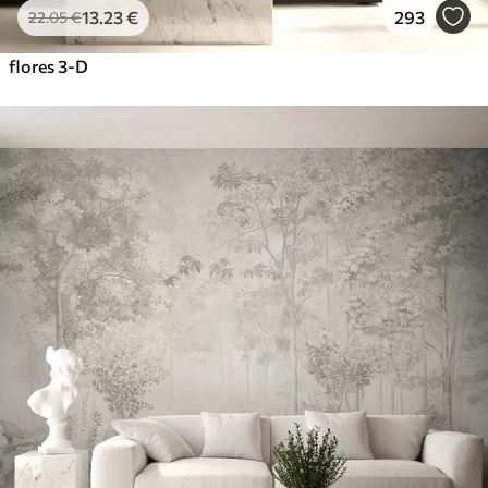
13
.23
€
293
22
.05
€
flores 3-D