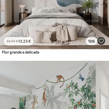
13
.23
€
106
22
.05
€
Flor grande e delicada