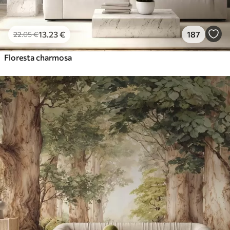
13
.23
€
187
22
.05
€
Floresta charmosa