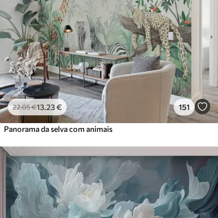
13
.23
€
151
22
.05
€
Panorama da selva com animais