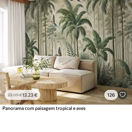
13
.23
€
126
22
.05
€
Panorama com paisagem tropical e aves