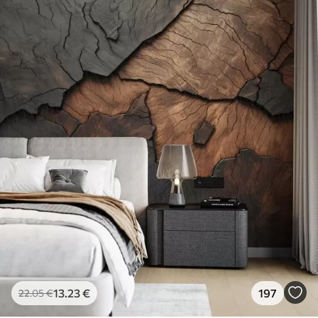
13
.23
€
197
22
.05
€