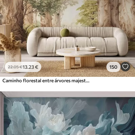
13
.23
€
150
22
.05
€
Caminho florestal entre árvores majestosas em estilo aquarela