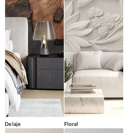
De laje
Floral