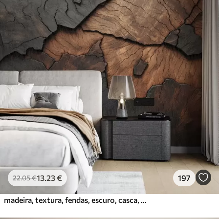
13
.23
€
197
22
.05
€
madeira, textura, fendas, escuro, casca, superfície