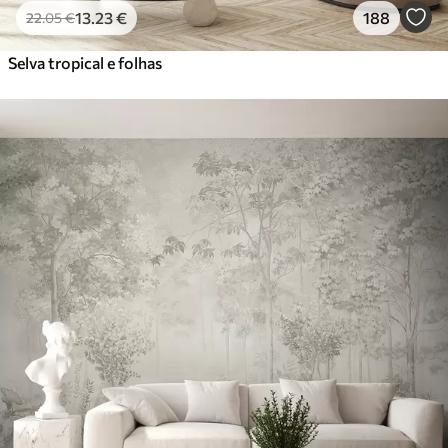
13
.23
€
188
22
.05
€
Selva tropical e folhas