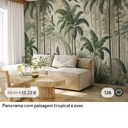
13
.23
€
126
22
.05
€
Panorama com paisagem tropical e aves