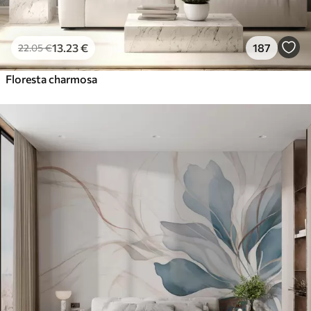
13
.23
€
187
22
.05
€
Floresta charmosa