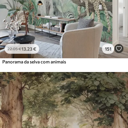
13
.23
€
151
22
.05
€
Panorama da selva com animais