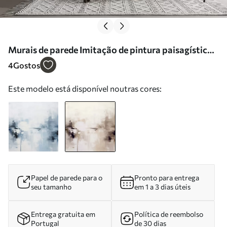
Murais de parede Imitação de pintura paisagística
abstrata texturizada com pinceladas castanhas e
4
Gostos
brancas, estilo moderno Nr. w09422v1
Este modelo está disponível noutras cores:
Papel de parede para o
Pronto para entrega
seu tamanho
em 1 a 3 dias úteis
Entrega gratuita em
Política de reembolso
Portugal
de 30 dias