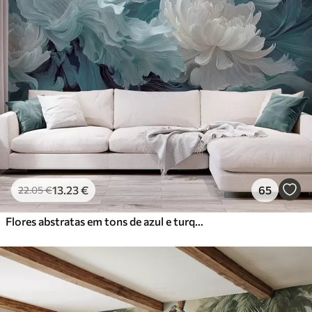
13
.23
€
65
22
.05
€
Flores abstratas em tons de azul e turquesa