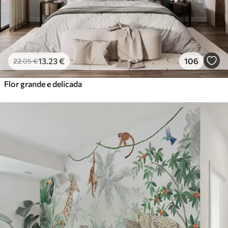
13
.23
€
106
22
.05
€
Flor grande e delicada