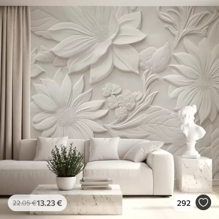
13
.23
€
292
22
.05
€