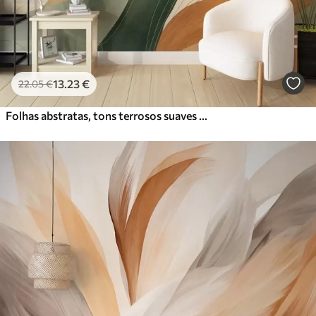
13
.23
€
22
.05
€
Folhas abstratas, tons terrosos suaves de verde e laranja com detalhes delicados em linhas, textura suave de aguarela