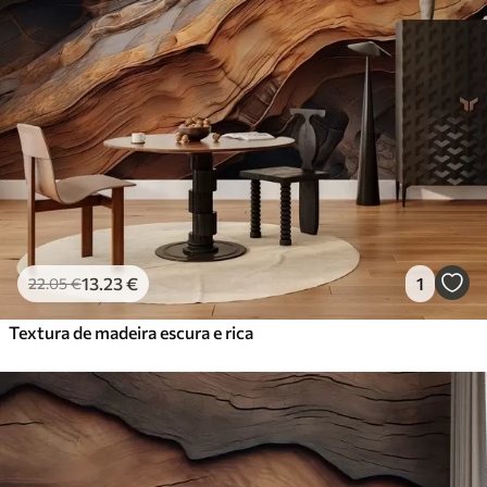
13
.23
€
1
22
.05
€
Textura de madeira escura e rica