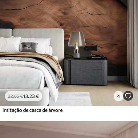
13
.23
€
4
22
.05
€
Imitação de casca de árvore