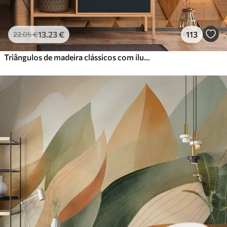
13
.23
€
113
22
.05
€
Triângulos de madeira clássicos com iluminação 3D