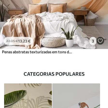
13
.23
€
3
22
.05
€
Penas abstratas texturizadas em tons de castanho, branco e cinzento e vários matizes, sobrepostas num fundo branco
CATEGORIAS POPULARES