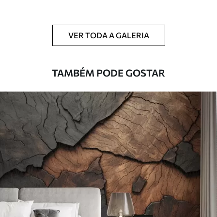
Limpeza
Pode ser limpo suavemente com uma
esponja macia. Murais de parede com
VER TODA A GALERIA
revestimento de verniz podem ser limpos
com água.
TAMBÉM PODE GOSTAR
Método de
Aplicação perfeita
aplicação
Materiais disponíveis
Standard
45
.00
27
.00
€
/m²
Premium
56
.67
34
.00
€
/m²