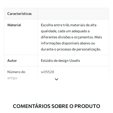
Características
Material
Escolha entre três materiais de alta
qualidade, cada um adequado a
diferentes divisões e orçamentos. Mais
informações disponíveis abaixo ou
durante o processo de personalização.
Autor
Estúdio de design Uwalls
Número do
w05528
artigo
Produção
Impresso sob encomenda e entregue em
rolos de até 50 cm de largura.
COMENTÁRIOS SOBRE O PRODUTO
Adicionalmente
Disponível com revestimento de verniz
e/ou adesivo para papel de parede.