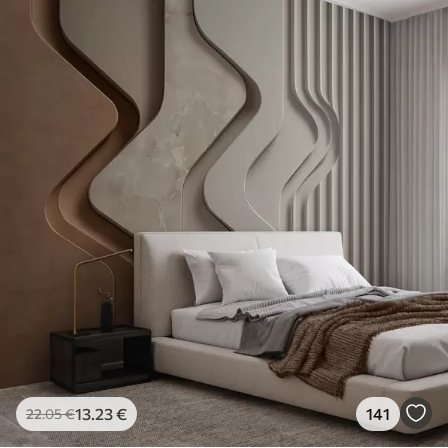
13
.23
€
141
22
.05
€