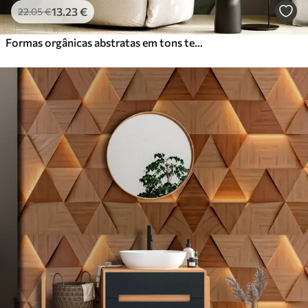
13
.23
€
22
.05
€
Formas orgânicas abstratas em tons terrosos de verde, castanho e bege, com texturas fluidas