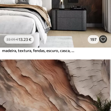
Vinil Premium
65
.00
39
.00
€
/m²
Peel and Stick
81
.67
49
.00
€
/m²
13
.23
€
197
22
.05
€
madeira, textura, fendas, escuro, casca, superfície