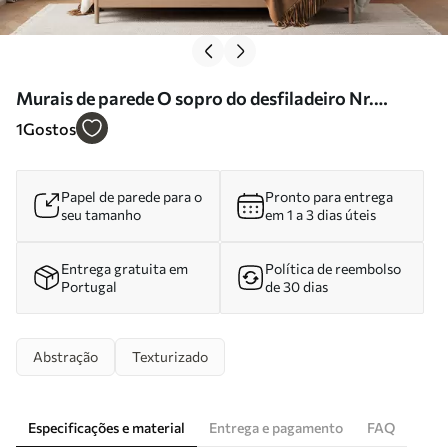
Murais de parede O sopro do desfiladeiro Nr.
w05528
1
Gostos
Papel de parede para o
Pronto para entrega
seu tamanho
em 1 a 3 dias úteis
Entrega gratuita em
Política de reembolso
Portugal
de 30 dias
Abstração
Texturizado
Especificações e material
Entrega e pagamento
FAQ