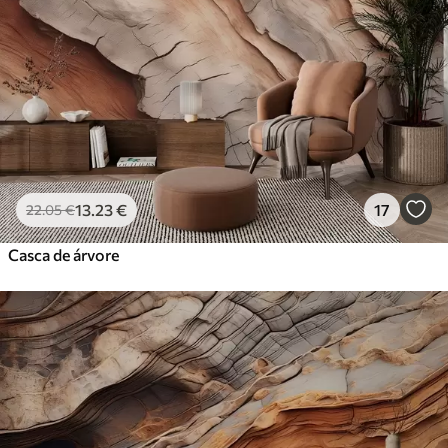
13
.23
€
17
22
.05
€
Casca de árvore