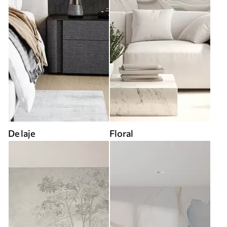
De laje
Floral