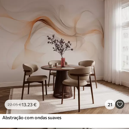
13
.23
€
21
22
.05
€
Abstração com ondas suaves