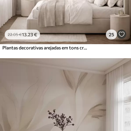
13
.23
€
25
22
.05
€
Plantas decorativas arejadas em tons cremosos quentes