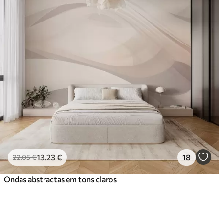
13
.23
€
18
22
.05
€
Ondas abstractas em tons claros