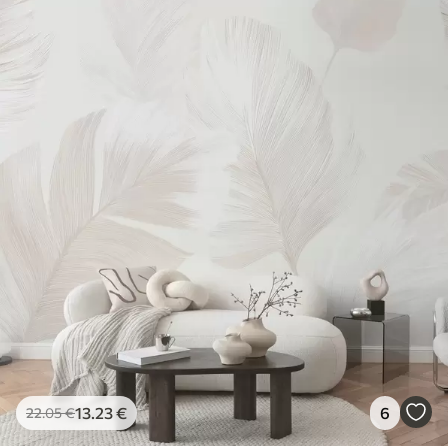
13
.23
€
6
22
.05
€