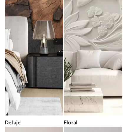
De laje
Floral