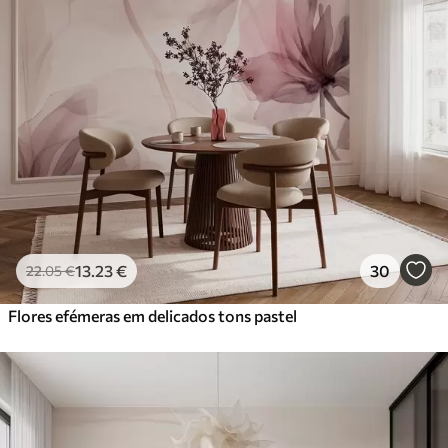
13
.23
€
30
22
.05
€
Flores efémeras em delicados tons pastel