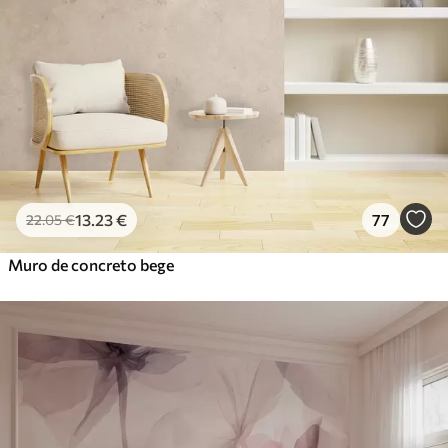
13
.23
€
77
22
.05
€
Muro de concreto bege