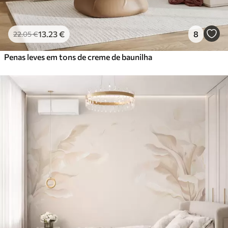
13
.23
€
8
22
.05
€
Penas leves em tons de creme de baunilha