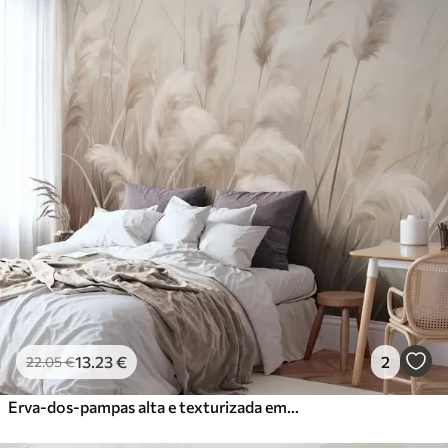
13
.23
€
2
22
.05
€
Erva-dos-pampas alta e texturizada em tons suaves, quentes e neutros, com um fundo claro e desfocado