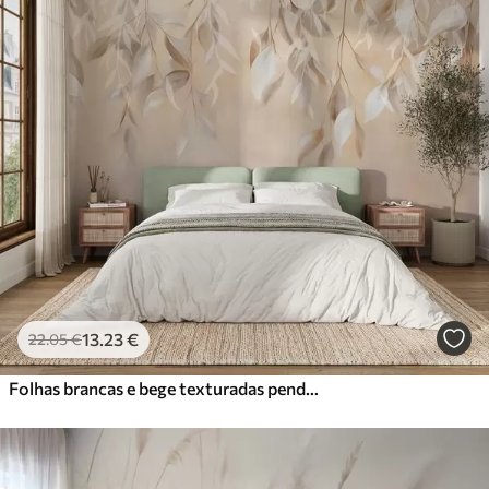
Standard
45
.00
27
.00
€
/m²
Premium
56
.67
34
.00
€
/m²
Vinil Premium
65
.00
39
.00
€
/m²
Peel and Stick
81
.67
49
.00
€
/m²
13
.23
€
22
.05
€
Folhas brancas e bege texturadas penduradas com uma paleta de cores suaves, pêssego, cinzento e fundo branco delicado