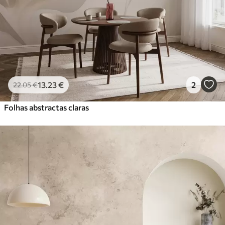
13
.23
€
2
22
.05
€
Folhas abstractas claras