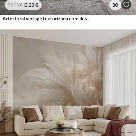
13
.23
€
30
22
.05
€
Arte floral vintage texturizada com ilustrações delicadas de flores e folhas de jardim em estilo desenho, tons suaves de bege pastel e sépia