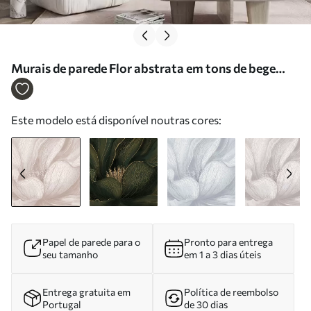
Murais de parede Flor abstrata em tons de bege
claro Nr. w05119
Este modelo está disponível noutras cores:
Papel de parede para o
Pronto para entrega
seu tamanho
em 1 a 3 dias úteis
Entrega gratuita em
Política de reembolso
Portugal
de 30 dias