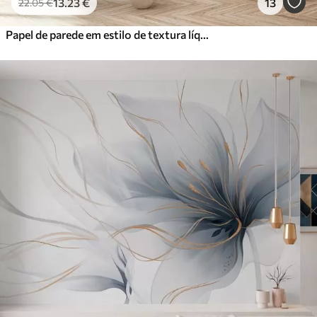
13
.23
€
13
22
.05
€
Papel de parede em estilo de textura líquida