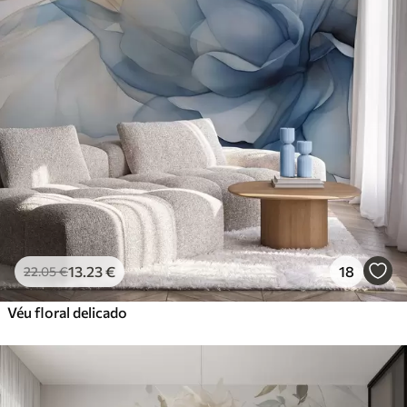
13
.23
€
18
22
.05
€
Véu floral delicado