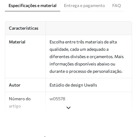
Especificações e material
Entrega e pagamento
FAQ
Características
Material
Escolha entre três materiais de alta
qualidade, cada um adequado a
diferentes divisões e orçamentos. Mais
informações disponíveis abaixo ou
durante o processo de personalização.
Autor
Estúdio de design Uwalls
Número do
w05578
artigo
Produção
Impresso sob encomenda e entregue em
rolos de até 50 cm de largura.