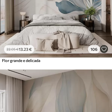
56
.67
34
.00
€
/m²
Vinil Premium
65
.00
39
.00
€
/m²
Peel and Stick
81
.67
49
.00
€
/m²
13
.23
€
106
22
.05
€
Flor grande e delicada