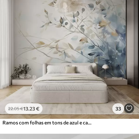
13
.23
€
33
22
.05
€
Ramos com folhas em tons de azul e castanho, fundo claro, suave e delicado, estilo aguarela