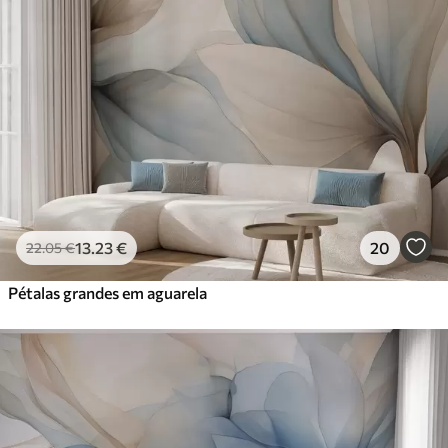
13
.23
€
20
22
.05
€
Pétalas grandes em aguarela