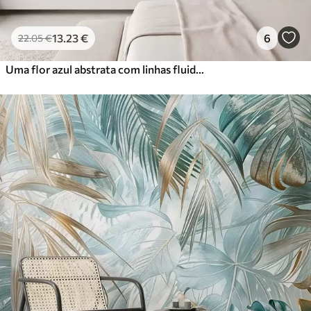
13
.23
€
6
22
.05
€
Uma flor azul abstrata com linhas fluidas no estilo Fluid Art