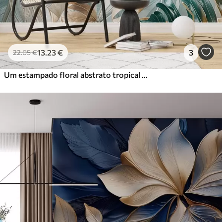
13
.23
€
3
22
.05
€
Um estampado floral abstrato tropical com grandes folhas de palmeira em tons de azul e bege cria uma atmosfera exuberante