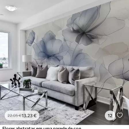
13
.23
€
12
22
.05
€
Flores abstratas em uma parede de concreto