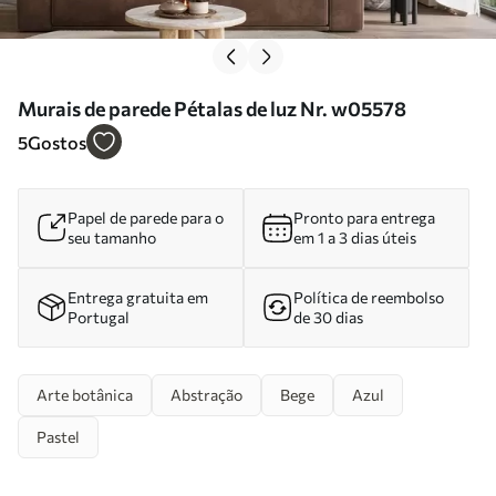
Murais de parede Pétalas de luz Nr. w05578
5
Gostos
Papel de parede para o
Pronto para entrega
seu tamanho
em 1 a 3 dias úteis
Entrega gratuita em
Política de reembolso
Portugal
de 30 dias
Arte botânica
Abstração
Bege
Azul
Pastel