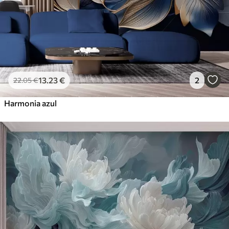
13
.23
€
2
22
.05
€
Harmonia azul