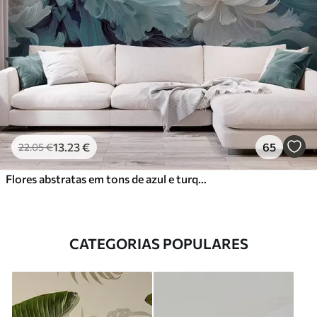
13
.23
€
65
22
.05
€
Flores abstratas em tons de azul e turquesa
CATEGORIAS POPULARES