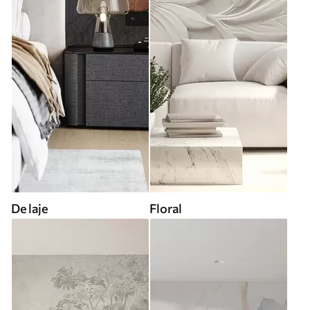
De laje
Floral