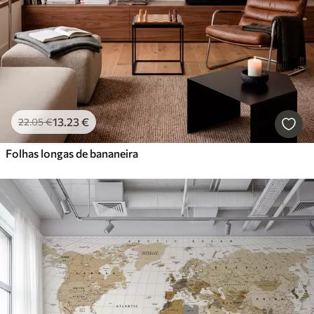
13
.23
€
22
.05
€
Folhas longas de bananeira