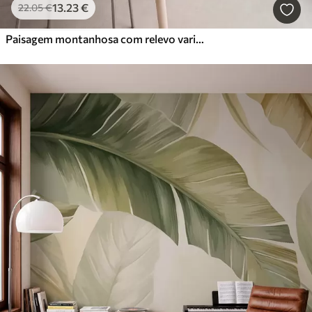
13
.23
€
22
.05
€
Paisagem montanhosa com relevo variado