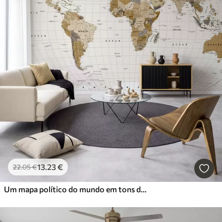
13
.23
€
22
.05
€
Um mapa político do mundo em tons de castanho, com bandeiras e legendas em inglês