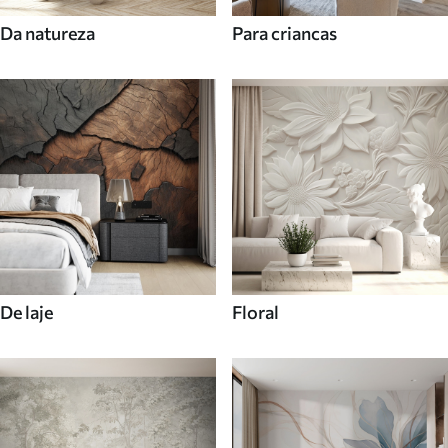
Da natureza
Para criancas
De laje
Floral