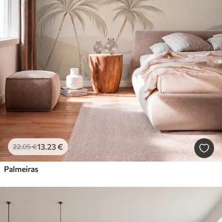
13
.23
€
22
.05
€
Palmeiras