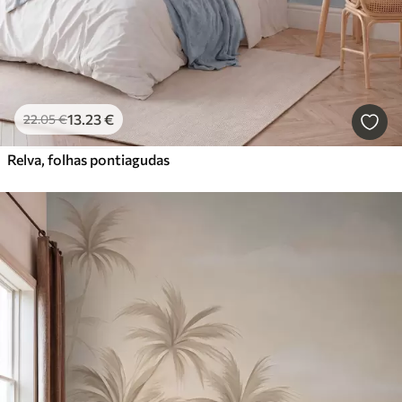
13
.23
€
22
.05
€
Relva, folhas pontiagudas