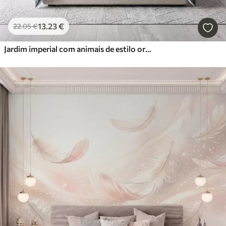
13
.23
€
22
.05
€
Jardim imperial com animais de estilo oriental — macaco, leopardo, tigre, pavão e garça