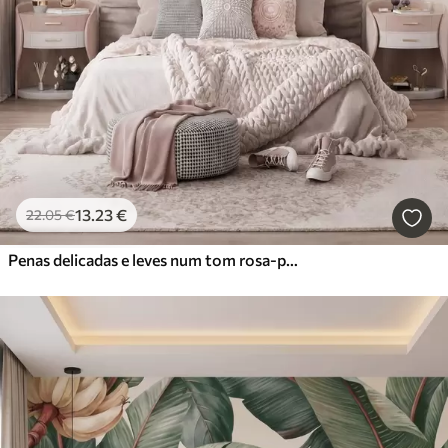
13
.23
€
22
.05
€
Penas delicadas e leves num tom rosa-pêssego esbatido com brilho