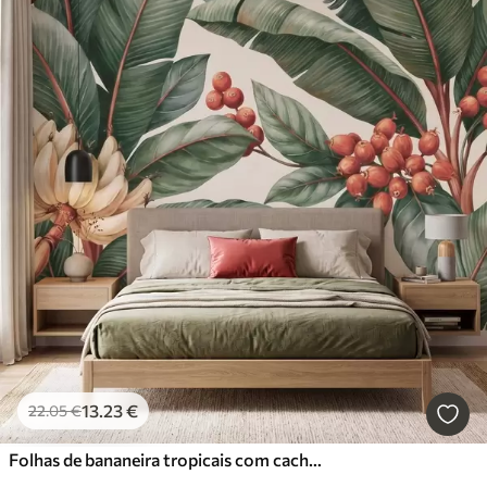
13
.23
€
22
.05
€
Folhas de bananeira tropicais com cachos de bagas de café vermelhas, em estilo aquarela