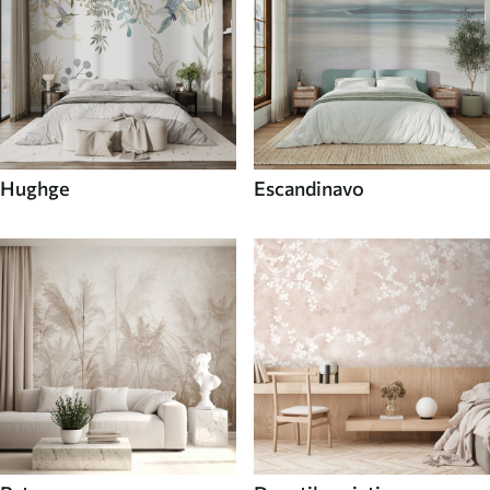
Hughge
Escandinavo