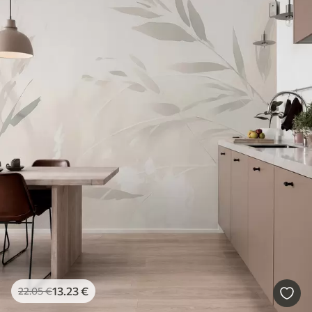
13
.23
€
22
.05
€