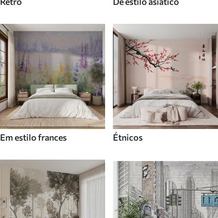
Retro
De estilo asiatico
Em estilo frances
Étnicos