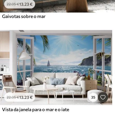
13
.23
€
22
.05
€
Gaivotas sobre o mar
13
.23
€
22
.05
€
35
Vista da janela para o mar e o iate