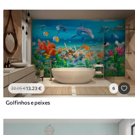
13
.23
€
22
.05
€
6
Golfinhos e peixes