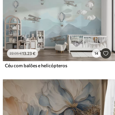
13
.23
€
22
.05
€
14
Céu com balões e helicópteros