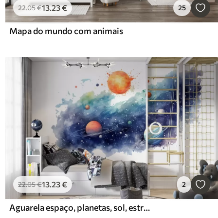
13
.23
€
22
.05
€
25
Mapa do mundo com animais
13
.23
€
22
.05
€
2
Aguarela espaço, planetas, sol, estrelas