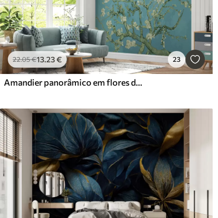
13
.23
€
22
.05
€
23
Amandier panorâmico em flores de Van Gogh