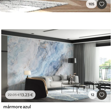
105
13
.23
€
22
.05
€
12
mármore azul