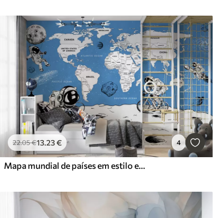
13
.23
€
22
.05
€
4
Mapa mundial de países em estilo espacial