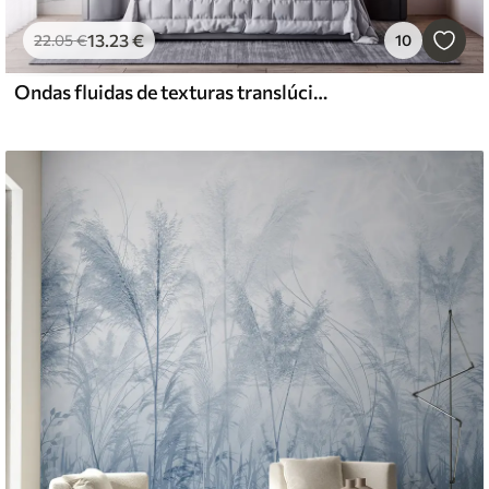
13
.23
€
22
.05
€
10
Ondas fluidas de texturas translúcidas em tons de azul escuro, azul claro e branco sobre um fundo claro