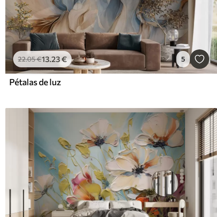
13
.23
€
22
.05
€
5
Pétalas de luz