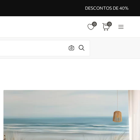
DESCONTOS DE 40%
0
0