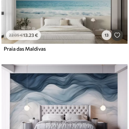
13
.23
€
22
.05
€
13
Praia das Maldivas