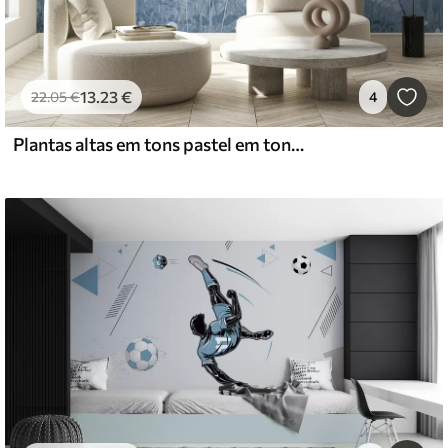
13
.23
€
22
.05
€
4
Plantas altas em tons pastel em tons de azul