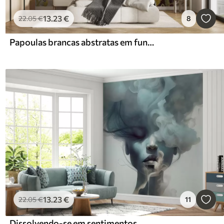
13
.23
€
22
.05
€
8
Papoulas brancas abstratas em fundo azul, imitação de pinceladas
13
.23
€
22
.05
€
11
Dissolvendo-se em sentimentos