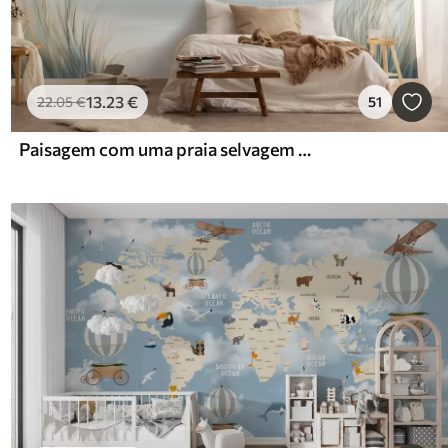
13
.23
€
22
.05
€
51
Paisagem com uma praia selvagem ao estilo de uma pintura a óleo