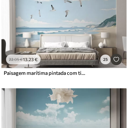
13
.23
€
22
.05
€
25
Paisagem marítima pintada com tinta a óleo