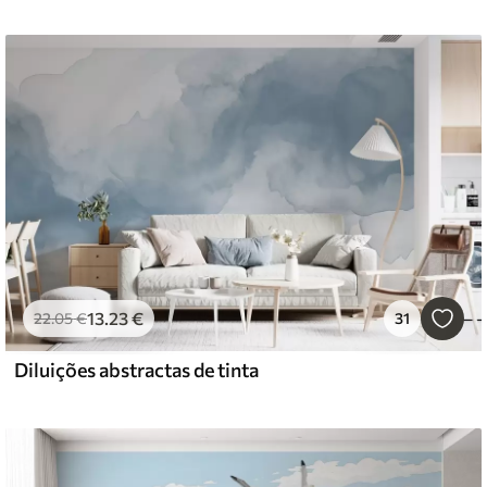
13
.23
€
22
.05
€
31
Diluições abstractas de tinta