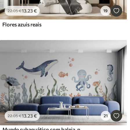
13
.23
€
22
.05
€
19
Flores azuis reais
13
.23
€
22
.05
€
21
Mundo subaquático com baleia, polvo, tartaruga