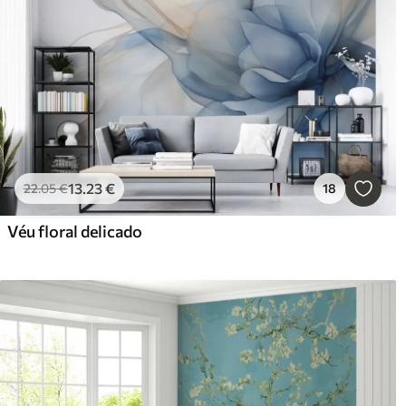
13
.23
€
22
.05
€
18
Véu floral delicado