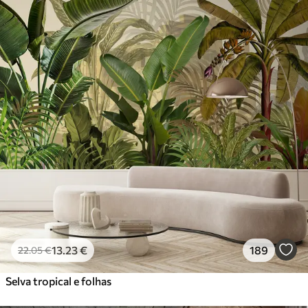
13
.23
€
189
22
.05
€
Selva tropical e folhas