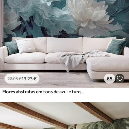
13
.23
€
65
22
.05
€
Flores abstratas em tons de azul e turquesa