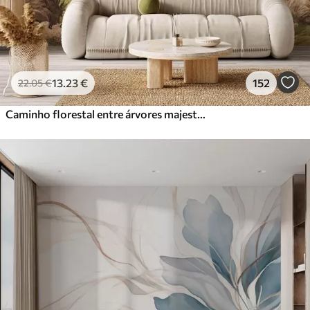
13
.23
€
152
22
.05
€
Caminho florestal entre árvores majestosas em estilo aquarela