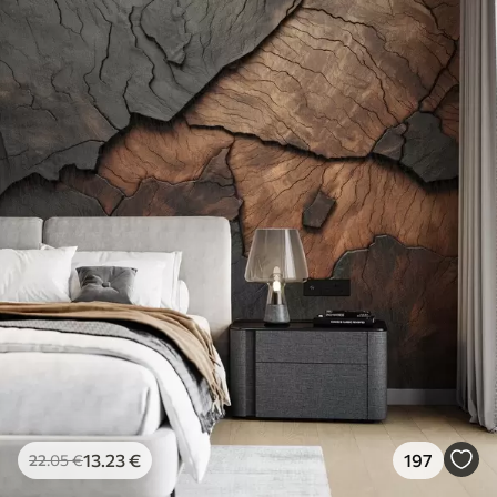
13
.23
€
197
22
.05
€