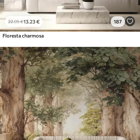
13
.23
€
187
22
.05
€
Floresta charmosa