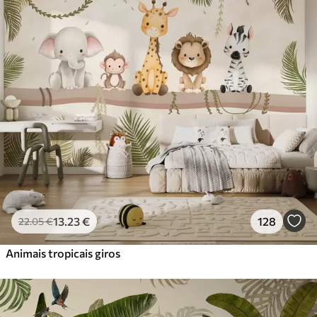
Standard
45
.00
27
.00
€
/m²
Premium
56
.67
34
.00
€
/m²
Vinil Premium
65
.00
39
.00
€
/m²
Peel and Stick
81
.67
49
.00
€
/m²
13
.23
€
128
22
.05
€
Animais tropicais giros