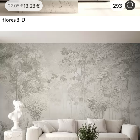
13
.23
€
293
22
.05
€
flores 3-D