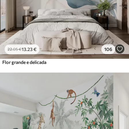
13
.23
€
106
22
.05
€
Flor grande e delicada