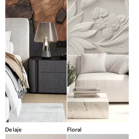
De laje
Floral