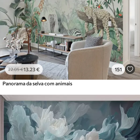
13
.23
€
151
22
.05
€
Panorama da selva com animais