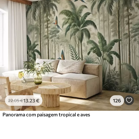
13
.23
€
126
22
.05
€
Panorama com paisagem tropical e aves