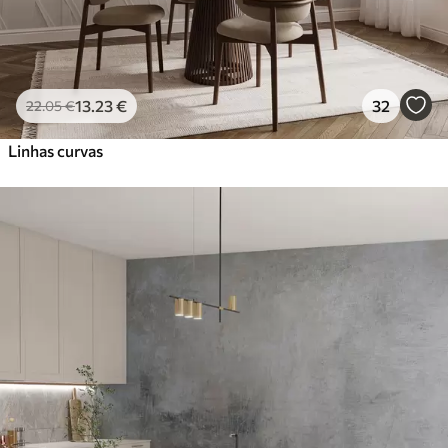
13
.23
€
32
22
.05
€
Linhas curvas