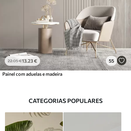
13
.23
€
55
22
.05
€
Painel com aduelas e madeira
CATEGORIAS POPULARES