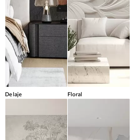
De laje
Floral