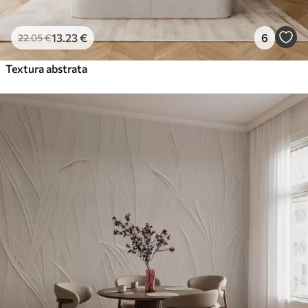
13
.23
€
6
22
.05
€
Textura abstrata