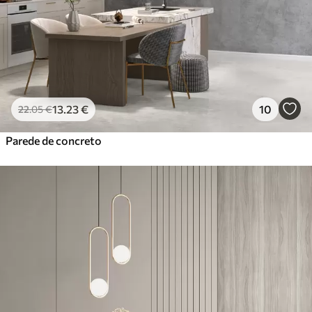
13
.23
€
10
22
.05
€
Parede de concreto