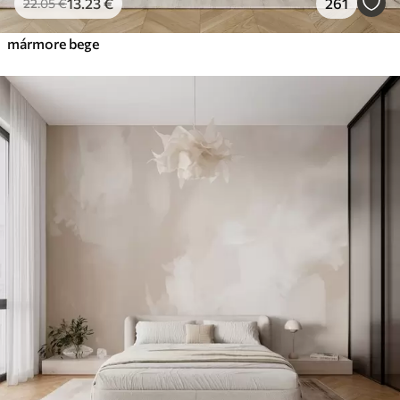
13
.23
€
261
22
.05
€
mármore bege