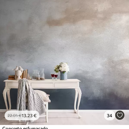
13
.23
€
34
22
.05
€
Concreto esfumaçado