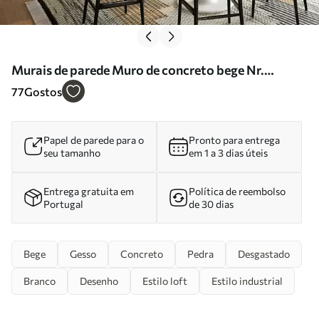
Murais de parede Muro de concreto bege Nr.
u97236
77
Gostos
Papel de parede para o
Pronto para entrega
seu tamanho
em 1 a 3 dias úteis
Entrega gratuita em
Política de reembolso
Portugal
de 30 dias
Bege
Gesso
Concreto
Pedra
Desgastado
Branco
Desenho
Estilo loft
Estilo industrial