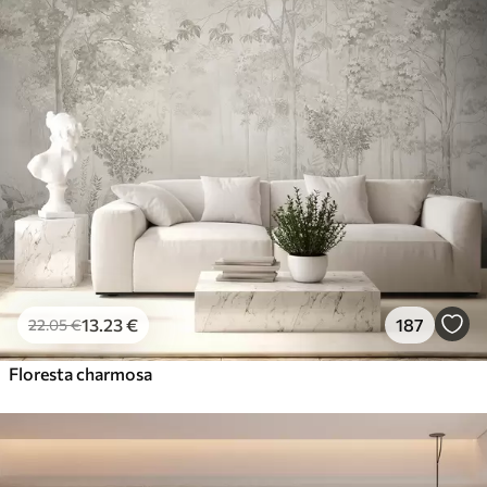
13
.23
€
187
22
.05
€
Floresta charmosa