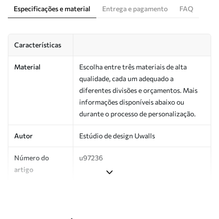
Especificações e material
Entrega e pagamento
FAQ
Características
Material
Escolha entre três materiais de alta
qualidade, cada um adequado a
diferentes divisões e orçamentos. Mais
informações disponíveis abaixo ou
durante o processo de personalização.
Autor
Estúdio de design Uwalls
Número do
u97236
artigo
Produção
Impresso sob encomenda e entregue em
rolos de até 50 cm de largura.