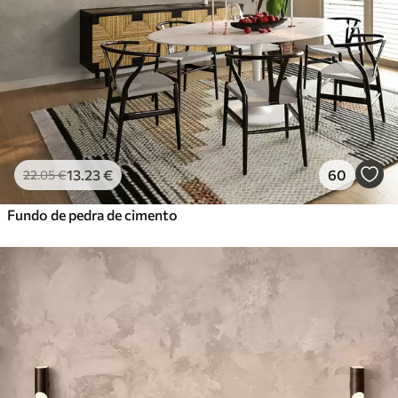
56
.67
34
.00
€
/m²
Vinil Premium
65
.00
39
.00
€
/m²
Peel and Stick
81
.67
49
.00
€
/m²
13
.23
€
60
22
.05
€
Fundo de pedra de cimento