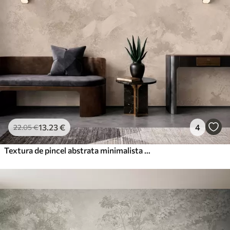
13
.23
€
4
22
.05
€
Textura de pincel abstrata minimalista em tons de bege