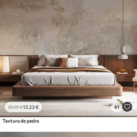
13
.23
€
41
22
.05
€
Textura de pedra