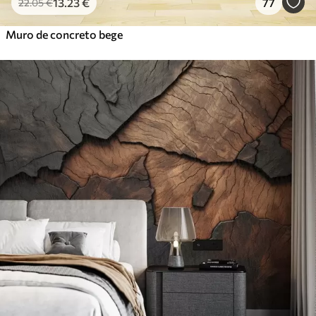
13
.23
€
77
22
.05
€
Muro de concreto bege