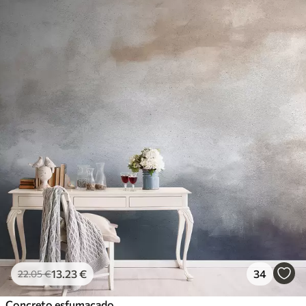
13
.23
€
34
22
.05
€
Concreto esfumaçado