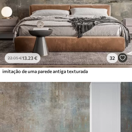
56
.67
34
.00
€
/m²
Vinil Premium
65
.00
39
.00
€
/m²
Peel and Stick
81
.67
49
.00
€
/m²
13
.23
€
32
22
.05
€
imitação de uma parede antiga texturada