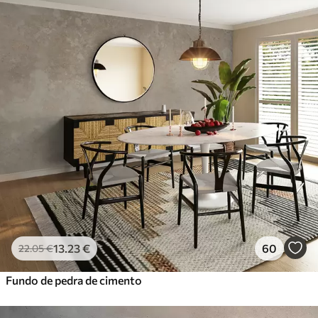
13
.23
€
60
22
.05
€
Fundo de pedra de cimento