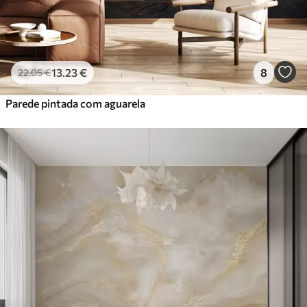
13
.23
€
8
22
.05
€
Parede pintada com aguarela