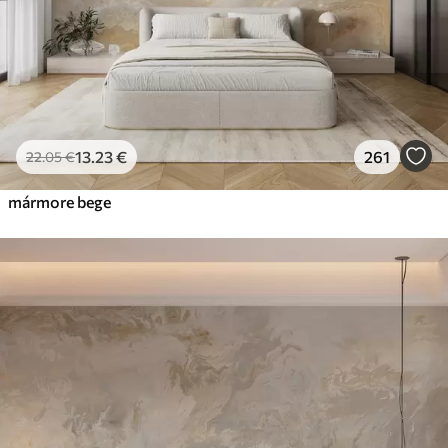
13
.23
€
261
22
.05
€
mármore bege