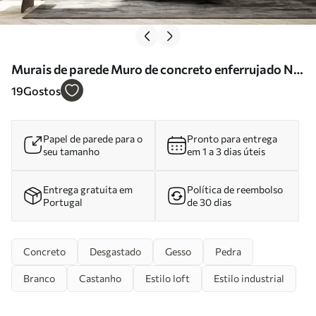
Murais de parede Muro de concreto enferrujado Nr.
u97226
19
Gostos
Papel de parede para o
Pronto para entrega
seu tamanho
em 1 a 3 dias úteis
Entrega gratuita em
Política de reembolso
Portugal
de 30 dias
Concreto
Desgastado
Gesso
Pedra
Branco
Castanho
Estilo loft
Estilo industrial