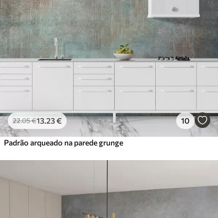
13
.23
€
10
22
.05
€
Padrão arqueado na parede grunge