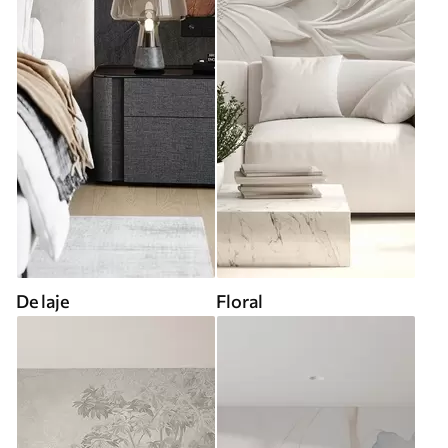
De laje
Floral