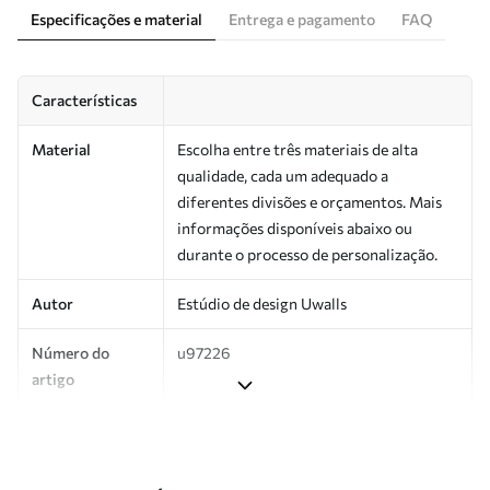
Especificações e material
Entrega e pagamento
FAQ
Características
Material
Escolha entre três materiais de alta
qualidade, cada um adequado a
diferentes divisões e orçamentos. Mais
informações disponíveis abaixo ou
durante o processo de personalização.
Autor
Estúdio de design Uwalls
Número do
u97226
artigo
Produção
Impresso sob encomenda e entregue em
rolos de até 50 cm de largura.