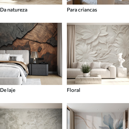
Da natureza
Para criancas
De laje
Floral