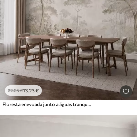
13
.23
€
22
.05
€
Floresta enevoada junto a águas tranquilas, em suaves tons pastel naturais