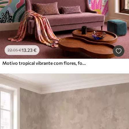
13
.23
€
22
.05
€
Motivo tropical vibrante com flores, folhas e frutos coloridos