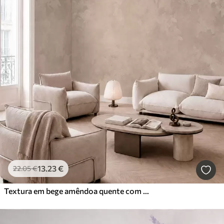
13
.23
€
22
.05
€
Textura em bege amêndoa quente com transições tonais suaves e naturais