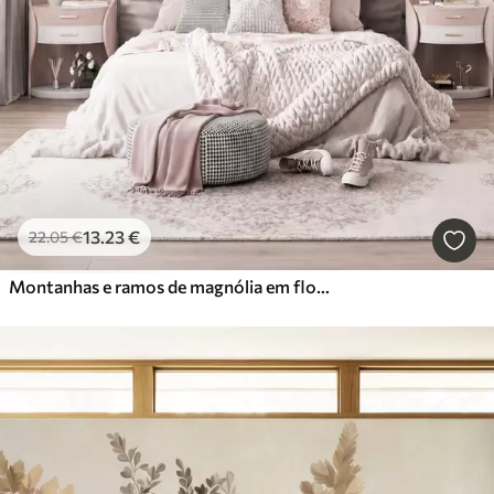
13
.23
€
22
.05
€
Montanhas e ramos de magnólia em flor, de cor rosa, numa paisagem rica em texturas