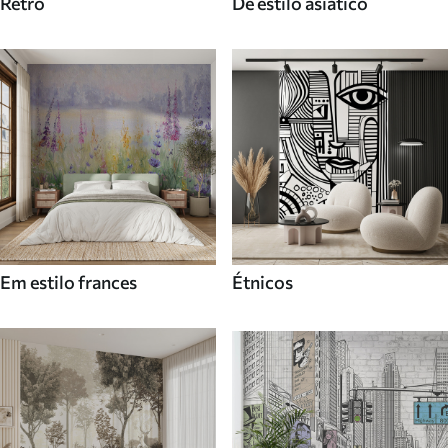
Retro
De estilo asiatico
Em estilo frances
Étnicos