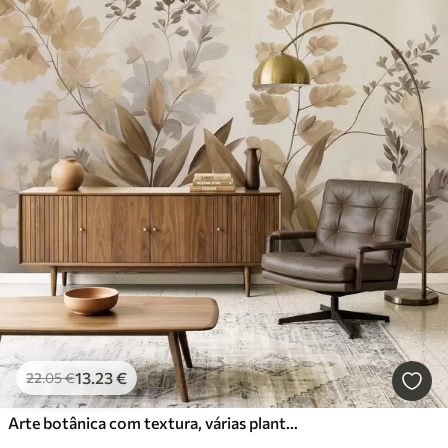
13
.23
€
22
.05
€
Arte botânica com textura, várias plantas e folhas em tons de castanho e bege