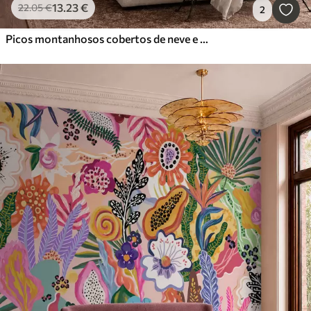
13
.23
€
22
.05
€
2
Picos montanhosos cobertos de neve e um lago tranquilo com um reflexo semelhante a um espelho