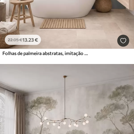
13
.23
€
22
.05
€
Folhas de palmeira abstratas, imitação de pintura