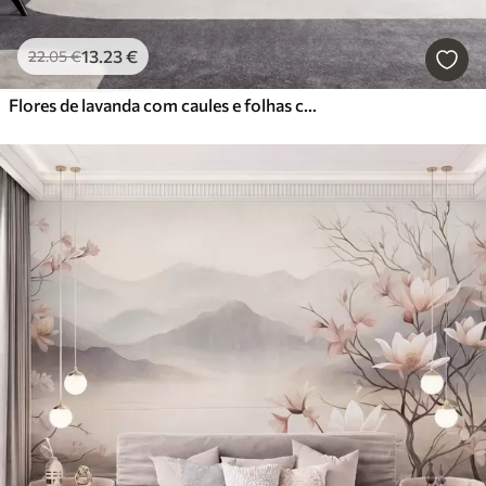
13
.23
€
22
.05
€
Flores de lavanda com caules e folhas compridos, obra de arte com textura suave em tons pastel