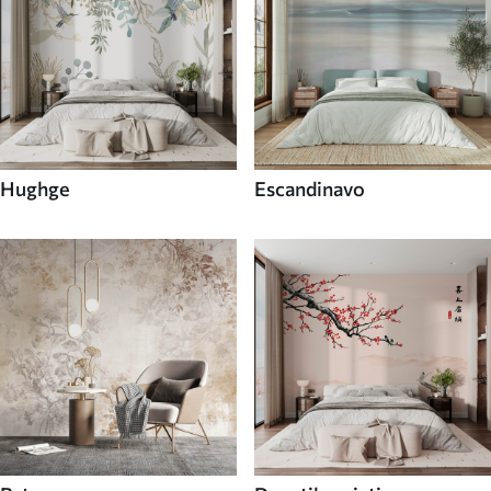
Hughge
Escandinavo