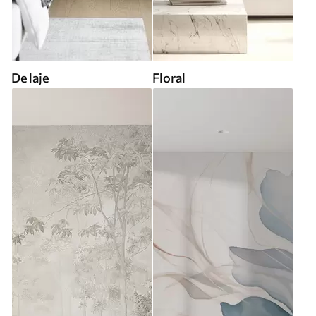
De laje
Floral