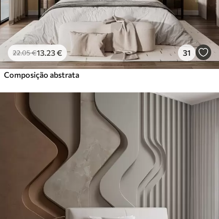
13
.23
€
31
22
.05
€
Composição abstrata