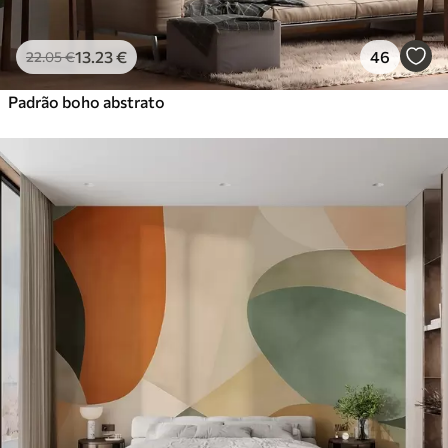
13
.23
€
46
22
.05
€
Padrão boho abstrato