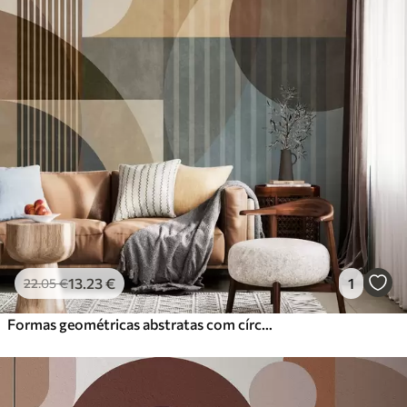
13
.23
€
1
22
.05
€
Formas geométricas abstratas com círculos e linhas, tons terrosos suaves, composição texturada e em camadas