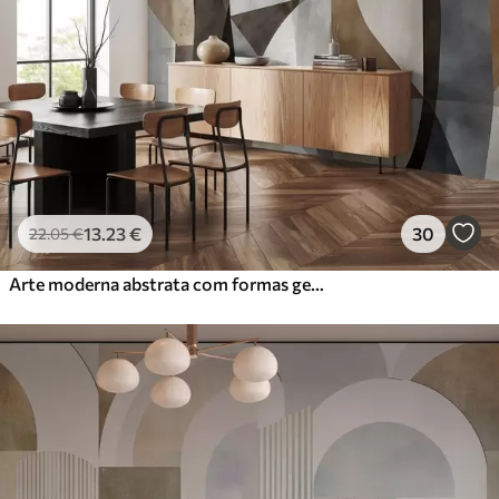
13
.23
€
30
22
.05
€
Arte moderna abstrata com formas geométricas texturais em tons de castanho, cinzento e bege