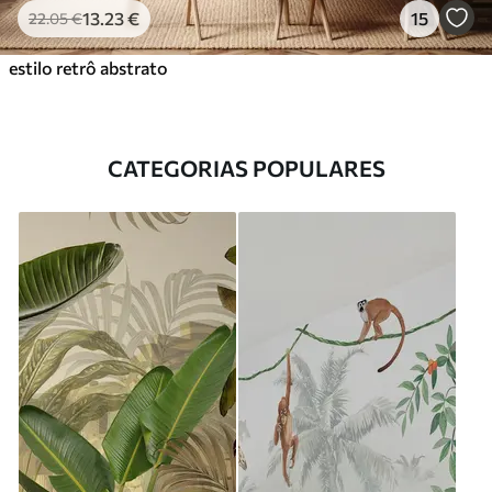
13
.23
€
15
22
.05
€
estilo retrô abstrato
CATEGORIAS POPULARES