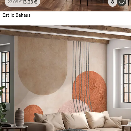
13
.23
€
8
22
.05
€
Estilo Bahaus