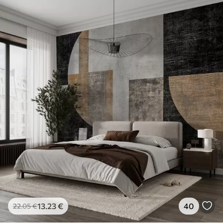
13
.23
€
40
22
.05
€