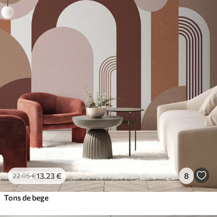
13
.23
€
8
22
.05
€
Tons de bege