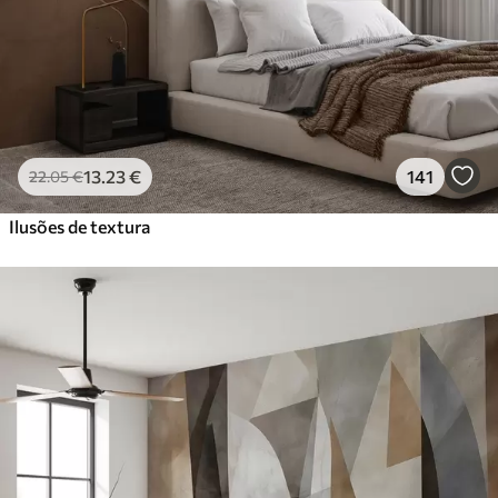
13
.23
€
141
22
.05
€
Ilusões de textura