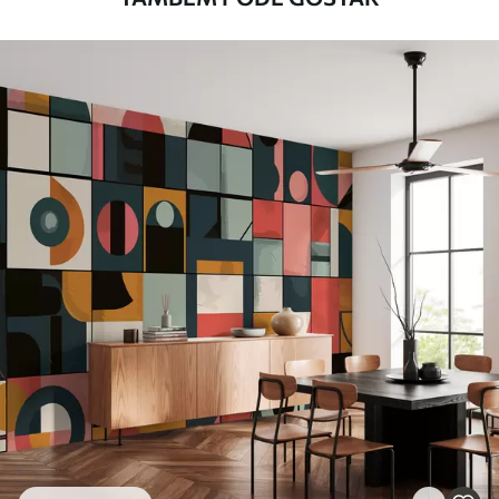
Método de
Aplicação perfeita
aplicação
Materiais disponíveis
Standard
45
.00
27
.00
€
/m²
Premium
56
.67
34
.00
€
/m²
Vinil Premium
65
.00
39
.00
€
/m²
Peel and Stick
81
.67
49
.00
€
/m²