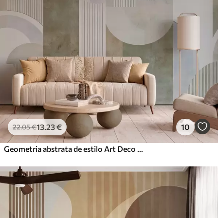
13
.23
€
10
22
.05
€
Geometria abstrata de estilo Art Deco com um efeito retro