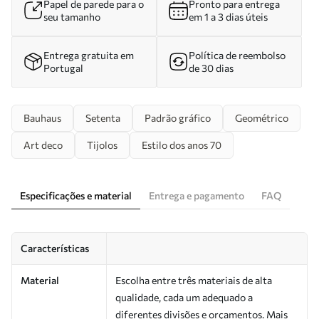
Papel de parede para o
Pronto para entrega
seu tamanho
em 1 a 3 dias úteis
Entrega gratuita em
Política de reembolso
Portugal
de 30 dias
Bauhaus
Setenta
Padrão gráfico
Geométrico
Art deco
Tijolos
Estilo dos anos 70
Especificações e material
Entrega e pagamento
FAQ
Características
Material
Escolha entre três materiais de alta
qualidade, cada um adequado a
diferentes divisões e orçamentos. Mais