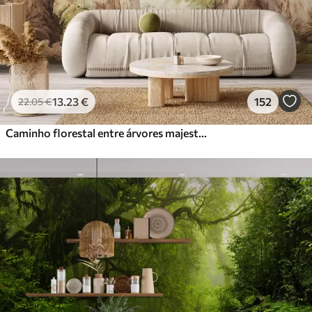
13
.23
€
152
22
.05
€
Caminho florestal entre árvores majestosas em estilo aquarela