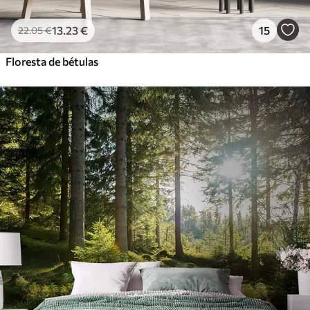
81
.67
49
.00
€
/m²
13
.23
€
15
22
.05
€
Floresta de bétulas