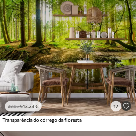
13
.23
€
17
22
.05
€
Transparência do córrego da floresta