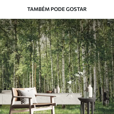
com água.
TAMBÉM PODE GOSTAR
Método de
Aplicação perfeita
aplicação
Materiais disponíveis
Standard
45
.00
27
.00
€
/m²
Premium
56
.67
34
.00
€
/m²
Vinil Premium
65
.00
39
.00
€
/m²
Peel and Stick