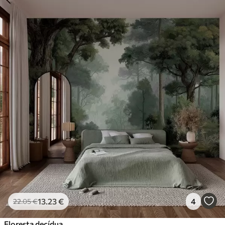
13
.23
€
4
22
.05
€
Floresta decídua