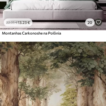
13
.23
€
20
22
.05
€
Montanhas Carkonoshe na Polônia