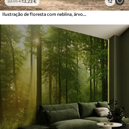
13
.23
€
12
22
.05
€
Ilustração de floresta com neblina, árvores altas e um caminho