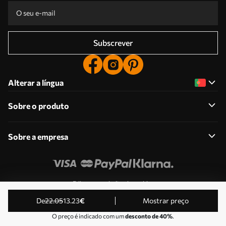
Subscrever
Alterar a língua
Sobre o produto
Sobre a empresa
Edite as permissões de cookies
© 2011-2026 Uwalls . Todos os direitos reservados.
de
22
.05
13
.23
€
Mostrar preço
Operado por KLW Sp. z o.o. VAT ID: PL9223057591.
O preço é indicado com um
desconto de 40%
.