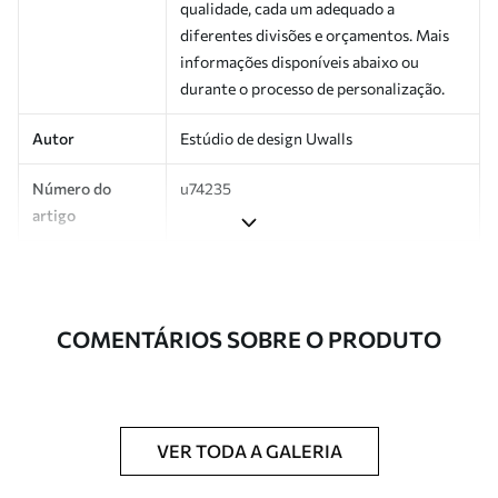
qualidade, cada um adequado a
diferentes divisões e orçamentos. Mais
informações disponíveis abaixo ou
durante o processo de personalização.
Autor
Estúdio de design Uwalls
Número do
u74235
artigo
Produção
Impresso sob encomenda e entregue em
rolos de até 50 cm de largura.
COMENTÁRIOS SOBRE O PRODUTO
Adicionalmente
Disponível com revestimento de verniz
e/ou adesivo para papel de parede.
Limpeza
Pode ser limpo suavemente com uma
esponja macia. Murais de parede com
VER TODA A GALERIA
revestimento de verniz podem ser limpos