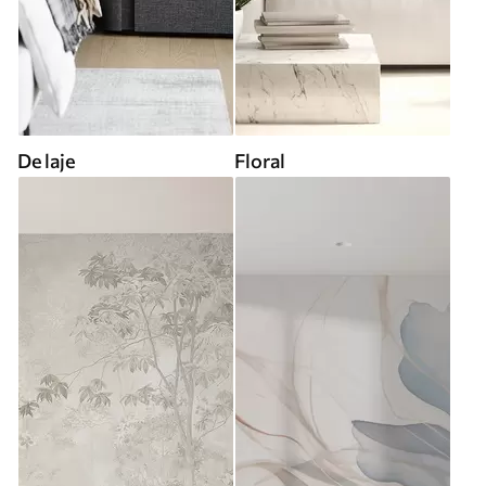
De laje
Floral