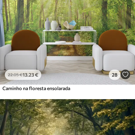
13
.23
€
28
22
.05
€
Caminho na floresta ensolarada