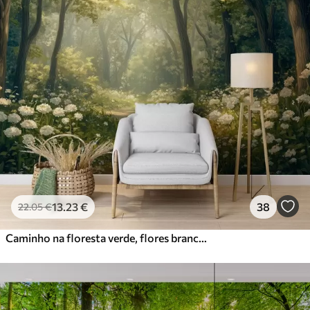
13
.23
€
38
22
.05
€
Caminho na floresta verde, flores brancas, luz do sol, desenho em acrílico