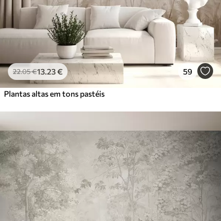
13
.23
€
59
22
.05
€
Plantas altas em tons pastéis