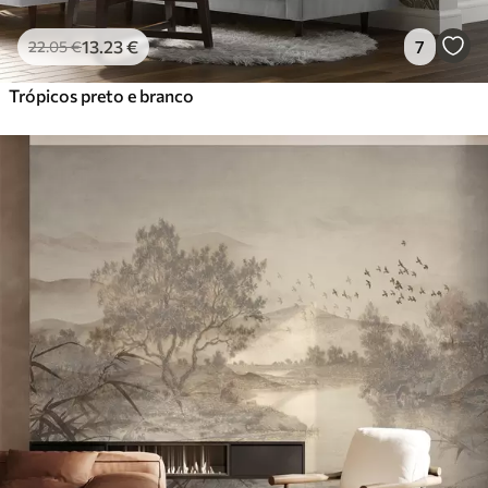
13
.23
€
7
22
.05
€
Trópicos preto e branco