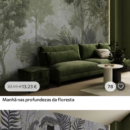
13
.23
€
78
22
.05
€
Manhã nas profundezas da floresta