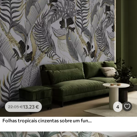
13
.23
€
4
22
.05
€
Folhas tropicais cinzentas sobre um fundo branco