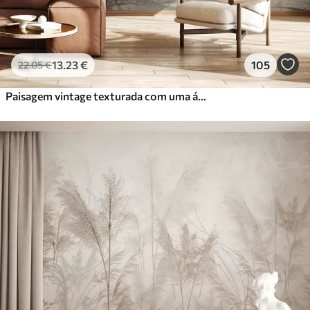
13
.23
€
105
22
.05
€
Paisagem vintage texturada com uma árvore perto de um rio e um céu nublado, arte da natureza em tons sépia