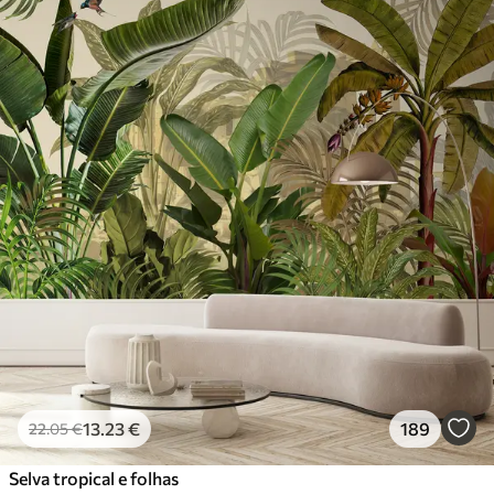
Materiais disponíveis
Standard
45
.00
27
.00
€
/m²
Premium
56
.67
34
.00
€
/m²
Vinil Premium
65
.00
39
.00
€
/m²
Peel and Stick
81
.67
49
.00
€
/m²
13
.23
€
189
22
.05
€
Selva tropical e folhas