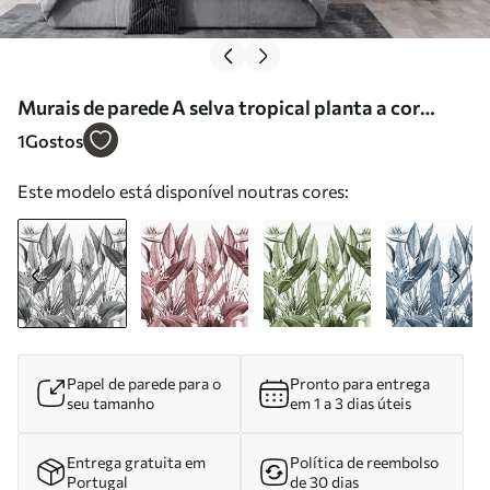
Murais de parede A selva tropical planta a cor
preto e branco Nr. u96833
1
Gostos
Este modelo está disponível noutras cores:
Papel de parede para o
Pronto para entrega
seu tamanho
em 1 a 3 dias úteis
Entrega gratuita em
Política de reembolso
Portugal
de 30 dias