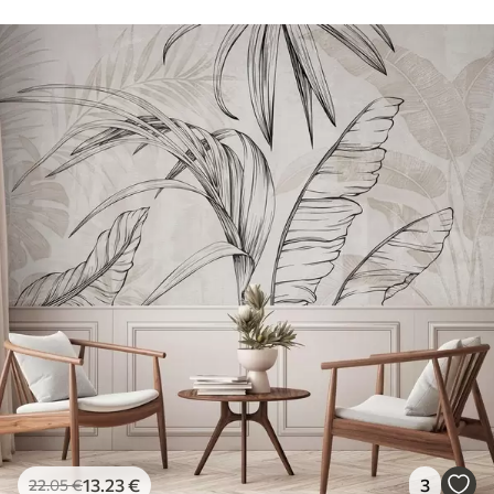
13
.23
€
3
22
.05
€