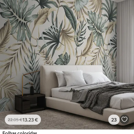
13
.23
€
23
22
.05
€
Folhas coloridas