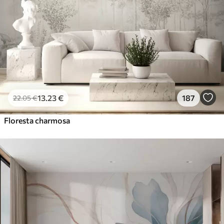
13
.23
€
187
22
.05
€
Floresta charmosa