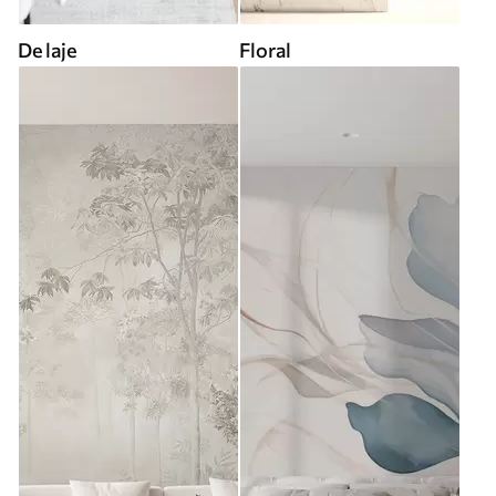
De laje
Floral