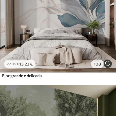
13
.23
€
108
22
.05
€
Flor grande e delicada