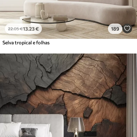
13
.23
€
189
22
.05
€
Selva tropical e folhas