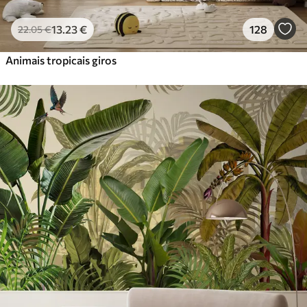
13
.23
€
128
22
.05
€
Animais tropicais giros