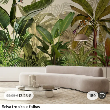
13
.23
€
189
22
.05
€
Selva tropical e folhas