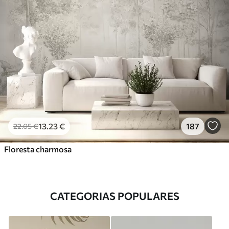
13
.23
€
187
22
.05
€
Floresta charmosa
CATEGORIAS POPULARES