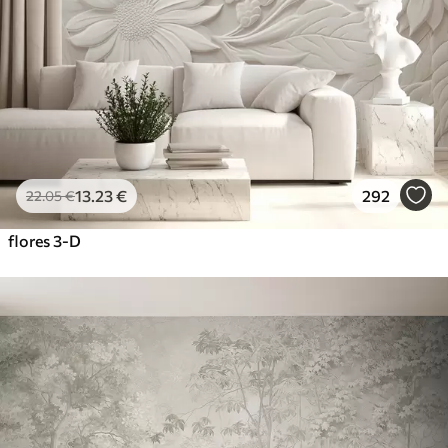
13
.23
€
292
22
.05
€
flores 3-D