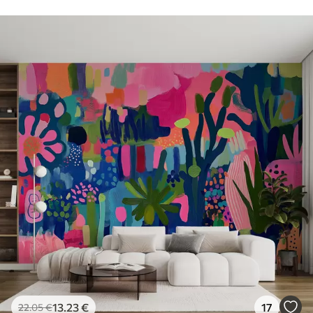
13
.23
€
17
22
.05
€