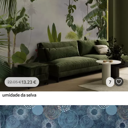
13
.23
€
7
22
.05
€
umidade da selva