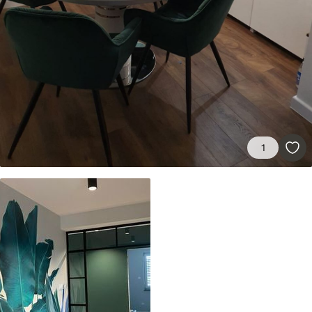
Premium
56
.67
34
.00
€
/m²
Vinil Premium
65
.00
39
.00
€
/m²
Peel and Stick
1
81
.67
49
.00
€
/m²