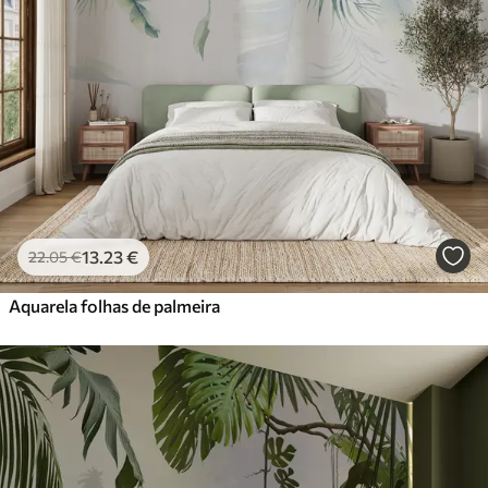
13
.23
€
22
.05
€
Aquarela folhas de palmeira