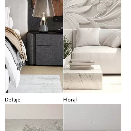
De laje
Floral