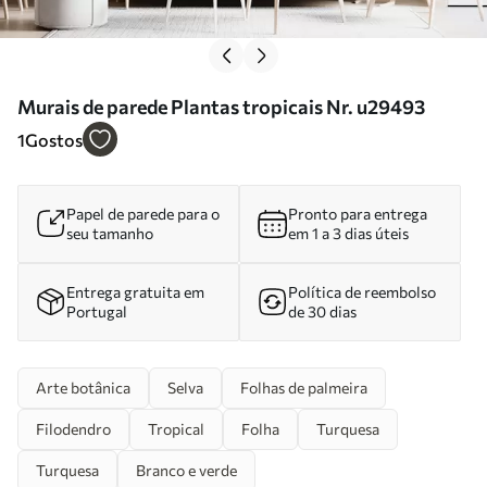
Murais de parede Plantas tropicais Nr. u29493
1
Gostos
Papel de parede para o
Pronto para entrega
seu tamanho
em 1 a 3 dias úteis
Entrega gratuita em
Política de reembolso
Portugal
de 30 dias
Arte botânica
Selva
Folhas de palmeira
Filodendro
Tropical
Folha
Turquesa
Turquesa
Branco e verde