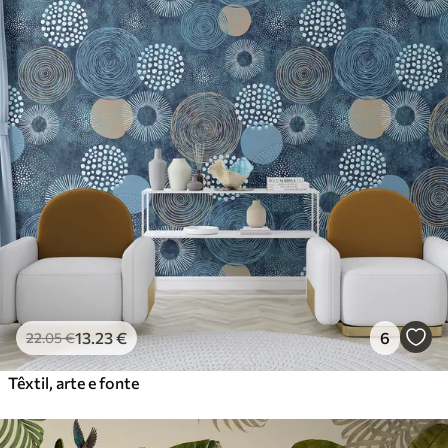
13
.23
€
6
22
.05
€
Têxtil, arte e fonte