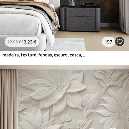
13
.23
€
197
22
.05
€
madeira, textura, fendas, escuro, casca, superfície