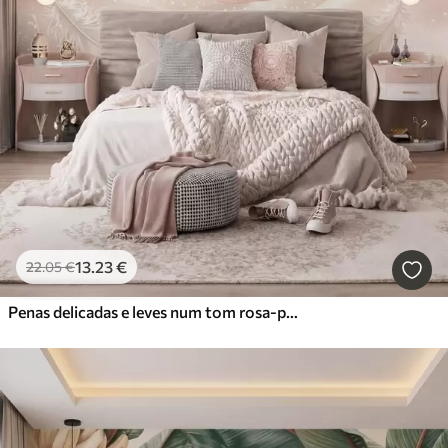
13
.23
€
22
.05
€
Penas delicadas e leves num tom rosa-pêssego esbatido com brilho