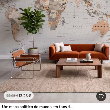
13
.23
€
22
.05
€
Um mapa político do mundo em tons de bege com bandeiras em inglês