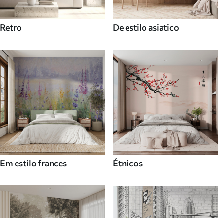
Retro
De estilo asiatico
Em estilo frances
Étnicos