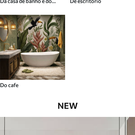
Da casa de banho e do
De escritorio
duche
Do cafe
NEW