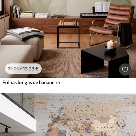
13
.23
€
22
.05
€
Folhas longas de bananeira