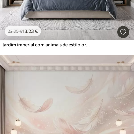
13
.23
€
22
.05
€
Jardim imperial com animais de estilo oriental — macaco, leopardo, tigre, pavão e garça