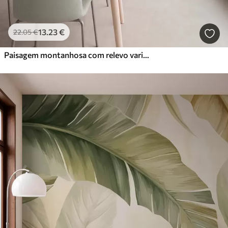
13
.23
€
22
.05
€
Paisagem montanhosa com relevo variado