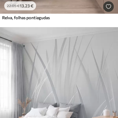
13
.23
€
22
.05
€
Relva, folhas pontiagudas