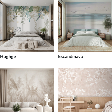
Hughge
Escandinavo