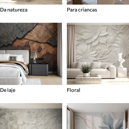
Da natureza
Para criancas
De laje
Floral