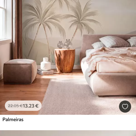
13
.23
€
22
.05
€
Palmeiras