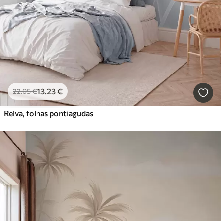
13
.23
€
22
.05
€
Relva, folhas pontiagudas