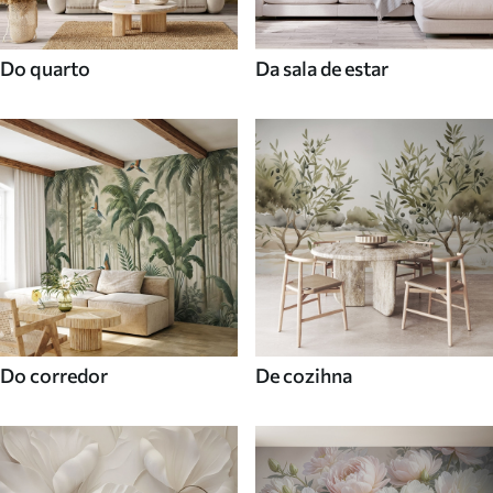
Do quarto
Da sala de estar
Do corredor
De cozihna