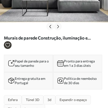
Murais de parede Construção, iluminação e
madeira Nr. u24296
Papel de parede para o
Pronto para entrega
seu tamanho
em 1 a 3 dias úteis
Entrega gratuita em
Política de reembolso
Portugal
de 30 dias
Esfera
Túnel 3D
3d
Expandir o espaço