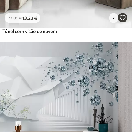
13
.23
€
7
22
.05
€
Túnel com visão de nuvem