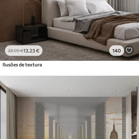
13
.23
€
140
22
.05
€
Ilusões de textura