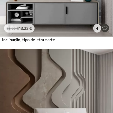
13
.23
€
4
22
.05
€
Inclinação, tipo de letra e arte