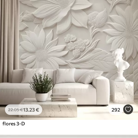
13
.23
€
292
22
.05
€
flores 3-D