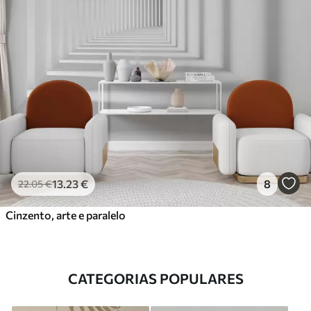
13
.23
€
8
22
.05
€
Cinzento, arte e paralelo
CATEGORIAS POPULARES