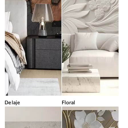
De laje
Floral