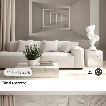
13
.23
€
25
22
.05
€
Túnel abstrato