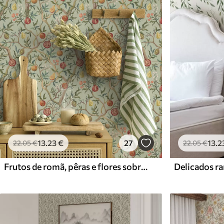
Materiais disponíveis
Standard
Premium
45
.00
56
.67
27
.00
€
/m²
34
.00
€
/m²
13
.23
€
27
13
.2
22
.05
€
22
.05
€
Frutos de romã, pêras e flores sobre um fundo verde claro
Delicados ra