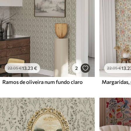
13
.23
€
2
13
.2
22
.05
€
22
.05
€
Ramos de oliveira num fundo claro