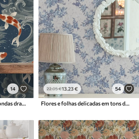
14
13
.23
€
54
22
.05
€
Peixes koi nadando entre ondas dramáticas do oceano
Flores e folhas delicadas em tons de azul e azul sobre um fundo claro