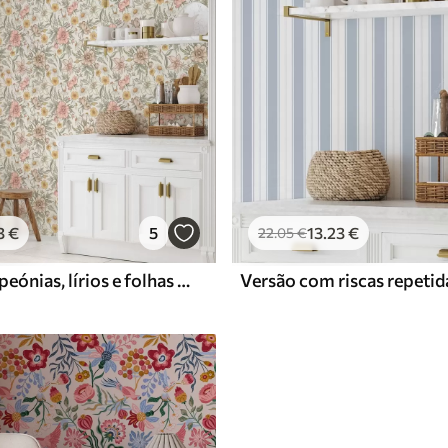
3
€
5
13
.23
€
22
.05
€
Margaridas, peónias, lírios e folhas em cores delicadas