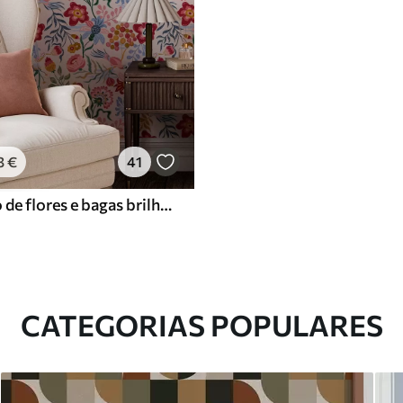
3
€
41
Composição de flores e bagas brilhantes com papagaios
CATEGORIAS POPULARES