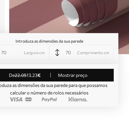
Introduza as dimensões da sua parede
Largura cm
Comprimento cm
de
22
.05
13
.23
€
Mostrar preço
oduza as dimensões da sua parede para que possamos
calcular o número de rolos necessários