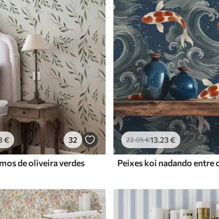
Vinil Premium
65
.00
39
.00
€
/m²
3
€
32
13
.23
€
22
.05
€
mos de oliveira verdes