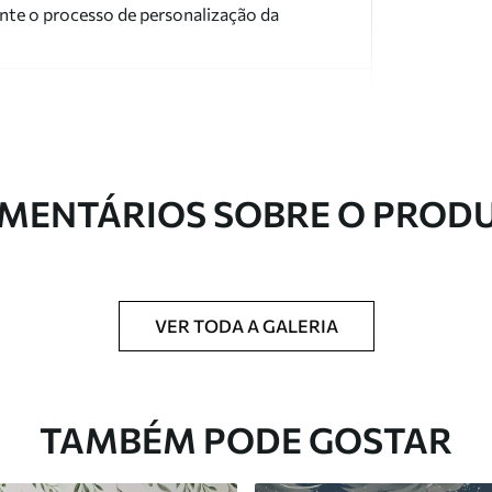
nte o processo de personalização da
MENTÁRIOS SOBRE O PROD
ntregue em rolos de até 50 cm de largura.
 de verniz e/ou adesivo para papel de parede.
VER TODA A GALERIA
com uma esponja macia. Murais de parede
 podem ser limpos com água.
TAMBÉM PODE GOSTAR