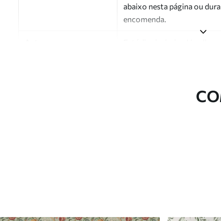
abaixo nesta página ou dura
encomenda.
Autor
Estúdio de design Uwalls
Número do artigo
a01179v3
Acabamento
Semibrilhante.
CO
Produção
Impresso sob encomenda e e
Opções adicionais
Disponível com revestimento
Limpeza
Pode ser limpo suavemente 
com revestimento de verniz
Método de aplicação
Aplicação perfeita