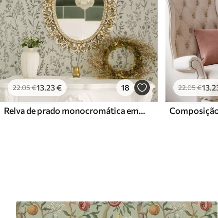
13
.23
€
18
13
.2
22
.05
€
22
.05
€
Relva de prado monocromática em estilo vintage