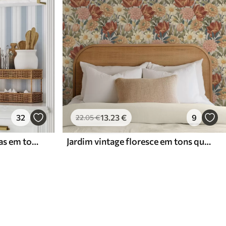
32
13
.23
€
9
22
.05
€
Versão com riscas repetidas em tons de cinzento-azul
Jardim vintage floresce em tons quentes de terracota e pêssego