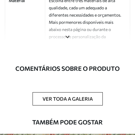
Material
Escolha entre três materiais de alta
qualidade, cada um adequado a
diferentes necessidades e orçamentos.
Mais pormenores disponíveis mais
abaixo nesta página ou durante o
processo de personalização da
encomenda.
Autor
Estúdio de design Uwalls
COMENTÁRIOS SOBRE O PRODUTO
Número do
a01179v4
artigo
Acabamento
Semibrilhante.
VER TODA A GALERIA
Produção
Impresso sob encomenda e entregue em
rolos de até 50 cm de largura.
TAMBÉM PODE GOSTAR
Opções
Disponível com revestimento de verniz
adicionais
e/ou adesivo para papel de parede.