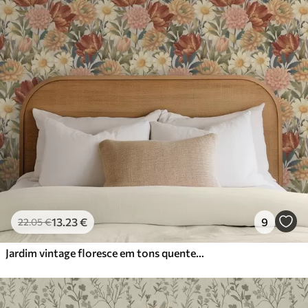
13
.23
€
9
22
.05
€
Jardim vintage floresce em tons quentes de terracota e pêssego