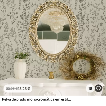
13
.23
€
18
22
.05
€
Relva de prado monocromática em estilo vintage