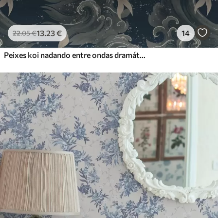
13
.23
€
14
22
.05
€
Peixes koi nadando entre ondas dramáticas do oceano