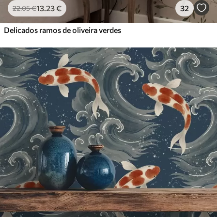
13
.23
€
32
22
.05
€
Delicados ramos de oliveira verdes