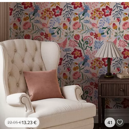
13
.23
€
41
22
.05
€