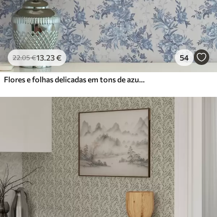
13
.23
€
54
22
.05
€
Flores e folhas delicadas em tons de azul e azul sobre um fundo claro