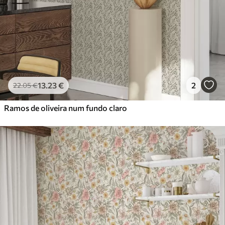
13
.23
€
2
22
.05
€
Ramos de oliveira num fundo claro