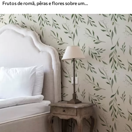
Frutos de romã, pêras e flores sobre um fundo verde claro
Vinil Premium
65
.00
39
.00
€
/m²