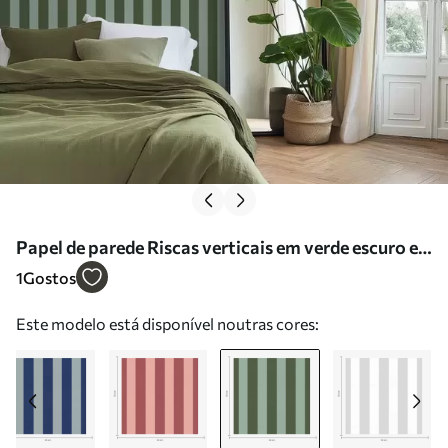
Papel de parede Riscas verticais em verde escuro e
claro Nr. a01179v4
1
Gostos
Este modelo está disponível noutras cores: