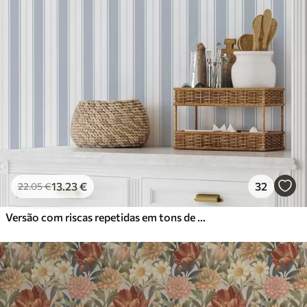
13
.23
€
32
22
.05
€
Versão com riscas repetidas em tons de cinzento-azul