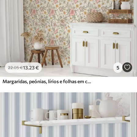
13
.23
€
5
22
.05
€
Margaridas, peónias, lírios e folhas em cores delicadas