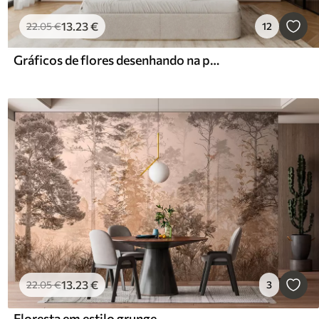
13
.23
€
22
.05
€
12
Gráficos de flores desenhando na parede do loft
13
.23
€
22
.05
€
3
Floresta em estilo grunge