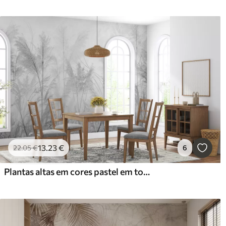
13
.23
€
22
.05
€
6
Plantas altas em cores pastel em tons de cinzento