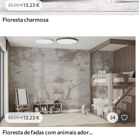
13
.23
€
22
.05
€
Floresta charmosa
13
.23
€
22
.05
€
24
Floresta de fadas com animais adoráveis