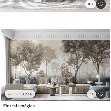
187
13
.23
€
22
.05
€
57
Floresta mágica