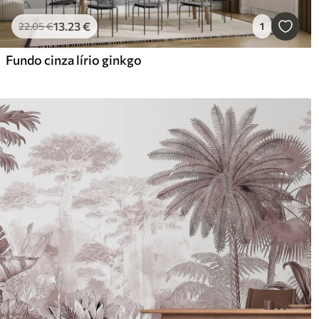
13
.23
€
22
.05
€
1
Fundo cinza lírio ginkgo