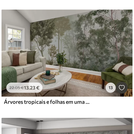
13
.23
€
22
.05
€
13
Árvores tropicais e folhas em uma floresta nevoenta