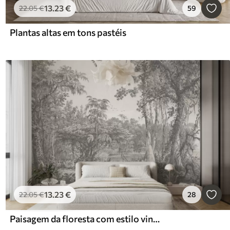
13
.23
€
22
.05
€
59
Plantas altas em tons pastéis
13
.23
€
22
.05
€
28
Paisagem da floresta com estilo vintage