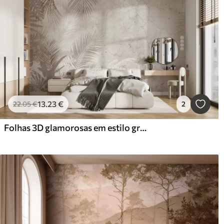
13
.23
€
22
.05
€
2
Folhas 3D glamorosas em estilo grunge