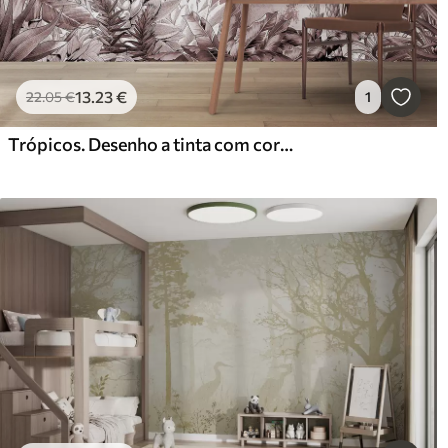
13
.23
€
22
.05
€
1
Trópicos. Desenho a tinta com cores púrpura