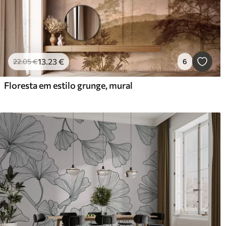
13
.23
€
22
.05
€
6
Floresta em estilo grunge, mural