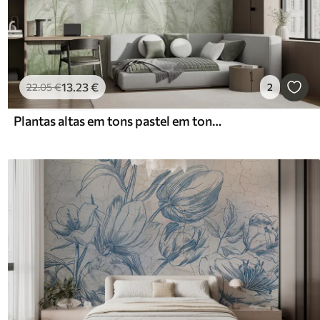
13
.23
€
22
.05
€
2
Plantas altas em tons pastel em tons de verde