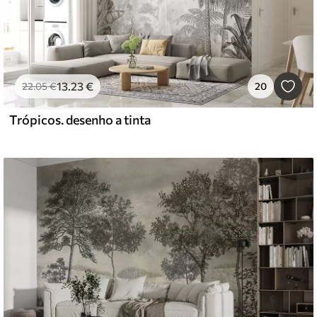
13
.23
€
22
.05
€
20
Trópicos. desenho a tinta