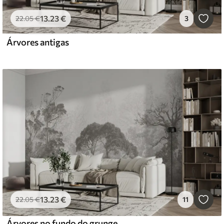
13
.23
€
22
.05
€
3
Árvores antigas
13
.23
€
22
.05
€
11
Árvores no fundo do grunge