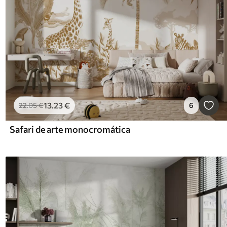
13
.23
€
22
.05
€
6
Safari de arte monocromática