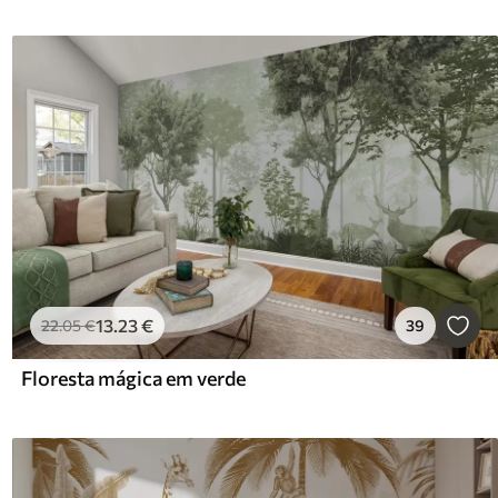
13
.23
€
22
.05
€
39
Floresta mágica em verde