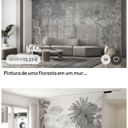
13
.23
€
22
.05
€
14
Pintura de uma floresta em um muro de pedra