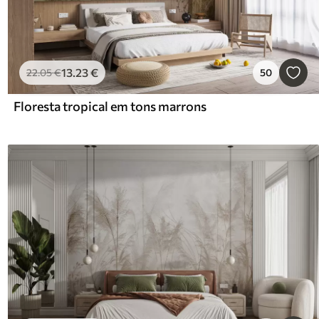
13
.23
€
22
.05
€
50
Floresta tropical em tons marrons