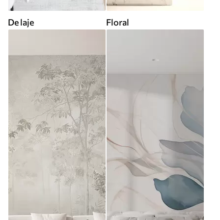
De laje
Floral