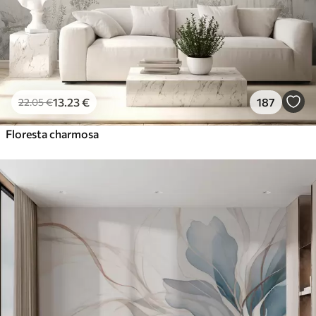
13
.23
€
187
22
.05
€
Floresta charmosa