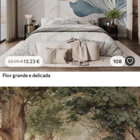
13
.23
€
108
22
.05
€
Flor grande e delicada