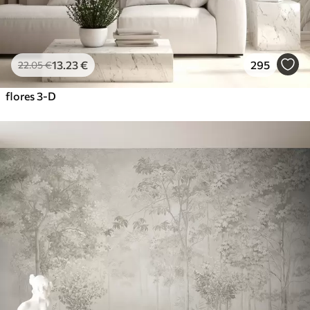
13
.23
€
295
22
.05
€
flores 3-D