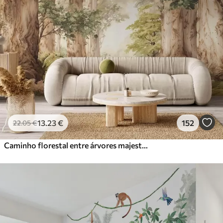
13
.23
€
152
22
.05
€
Caminho florestal entre árvores majestosas em estilo aquarela