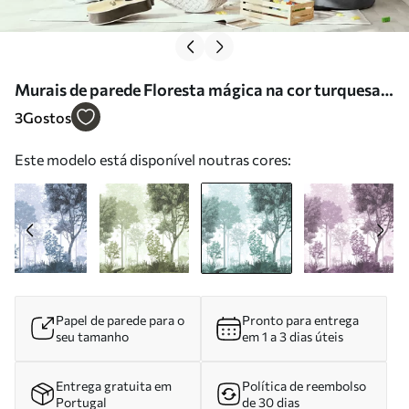
Murais de parede Floresta mágica na cor turquesa
Nr. u72134v3
3
Gostos
Este modelo está disponível noutras cores:
Papel de parede para o
Pronto para entrega
seu tamanho
em 1 a 3 dias úteis
Entrega gratuita em
Política de reembolso
Portugal
de 30 dias