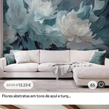
13
.23
€
65
22
.05
€
Flores abstratas em tons de azul e turquesa