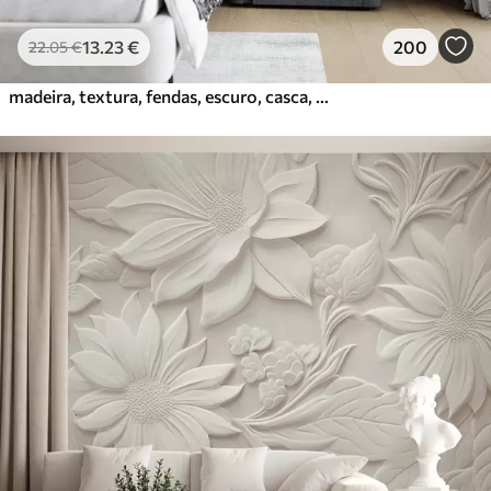
13
.23
€
200
22
.05
€
madeira, textura, fendas, escuro, casca, superfície