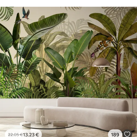
13
.23
€
189
22
.05
€