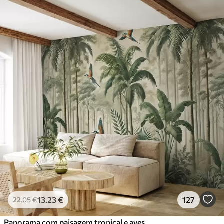
13
.23
€
127
22
.05
€
Panorama com paisagem tropical e aves