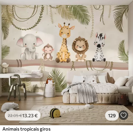
Materiais disponíveis
Standard
45
.00
27
.00
€
/m²
Premium
56
.67
34
.00
€
/m²
Vinil Premium
65
.00
39
.00
€
/m²
Peel and Stick
81
.67
49
.00
€
/m²
13
.23
€
129
22
.05
€
Animais tropicais giros