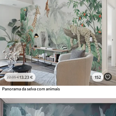
13
.23
€
152
22
.05
€
Panorama da selva com animais