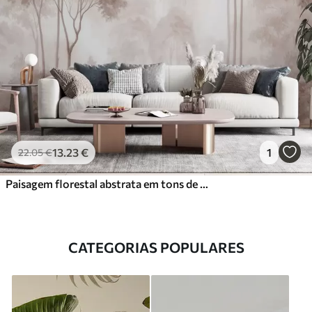
13
.23
€
1
22
.05
€
Paisagem florestal abstrata em tons de bege esfumado, com uma sensação de profundidade
CATEGORIAS POPULARES