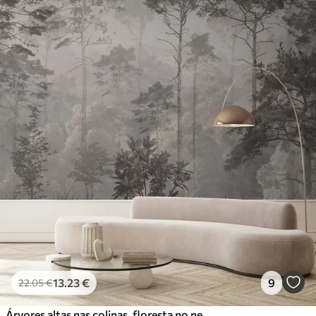
13
.23
€
9
22
.05
€
Árvores altas nas colinas, floresta no nevoeiro