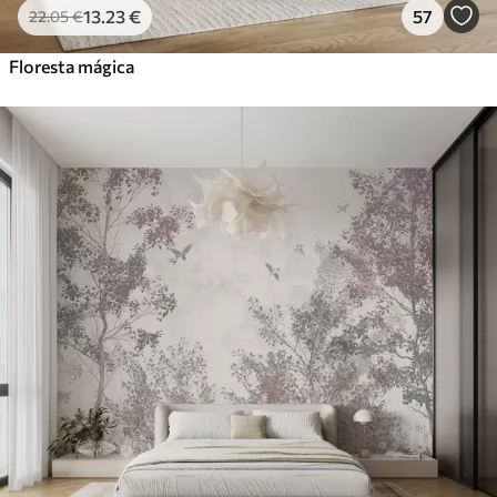
13
.23
€
57
22
.05
€
Floresta mágica