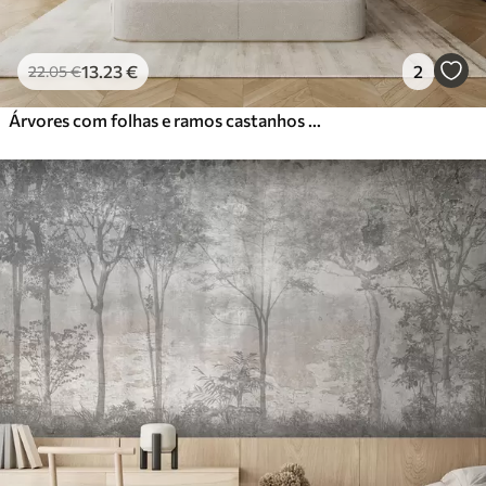
13
.23
€
2
22
.05
€
Árvores com folhas e ramos castanhos e cinzentos com pássaros a voar no céu, fundo branco