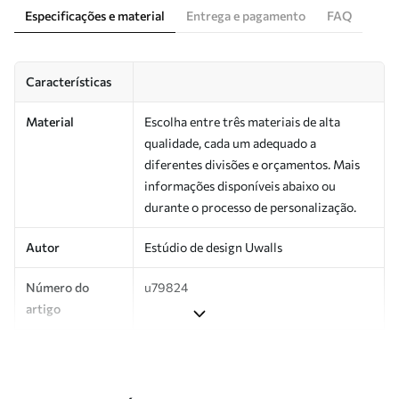
Especificações e material
Entrega e pagamento
FAQ
Características
Material
Escolha entre três materiais de alta
qualidade, cada um adequado a
diferentes divisões e orçamentos. Mais
informações disponíveis abaixo ou
durante o processo de personalização.
Autor
Estúdio de design Uwalls
Número do
u79824
artigo
Produção
Impresso sob encomenda e entregue em
rolos de até 50 cm de largura.