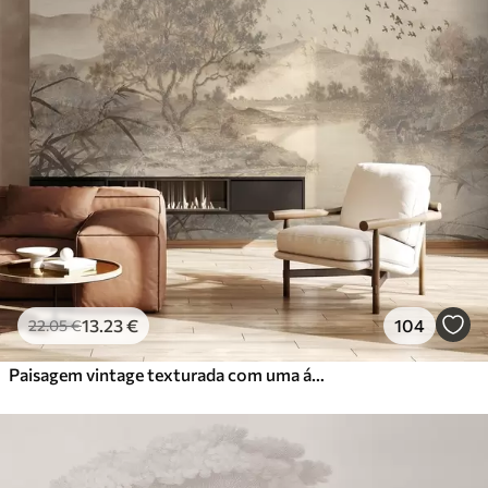
13
.23
€
104
22
.05
€
Paisagem vintage texturada com uma árvore perto de um rio e um céu nublado, arte da natureza em tons sépia