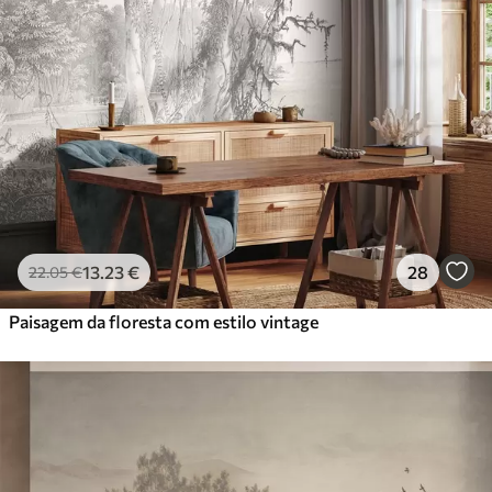
13
.23
€
28
22
.05
€
Paisagem da floresta com estilo vintage