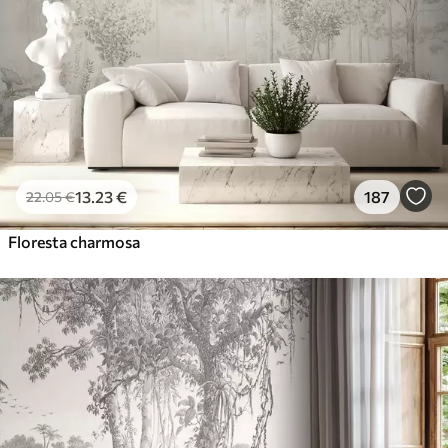
56
.67
34
.00
€
/m²
Vinil Premium
65
.00
39
.00
€
/m²
Peel and Stick
81
.67
49
.00
€
/m²
13
.23
€
187
22
.05
€
Floresta charmosa