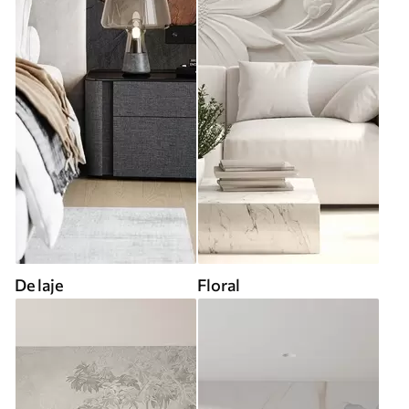
De laje
Floral