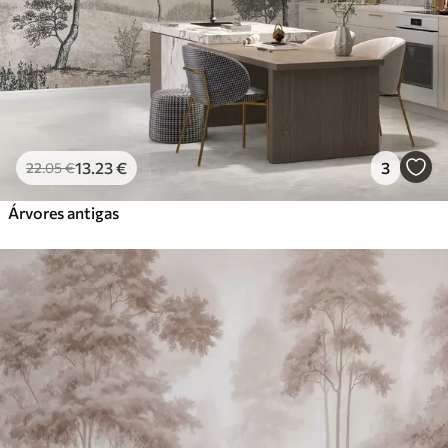
13
.23
€
3
22
.05
€
Árvores antigas