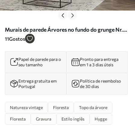
Murais de parede Árvores no fundo do grunge Nr.
u79824
11
Gostos
Papel de parede para o
Pronto para entrega
seu tamanho
em 1 a 3 dias úteis
Entrega gratuita em
Política de reembolso
Portugal
de 30 dias
Natureza vintage
Floresta
Topo da árvore
Floresta
Gravura
Estilo inglês
Hygge