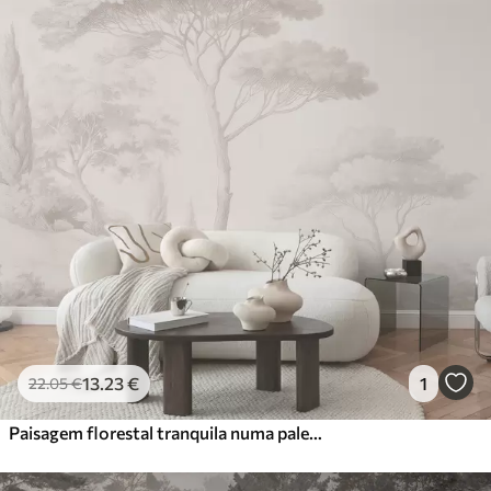
13
.23
€
1
22
.05
€
Paisagem florestal tranquila numa paleta de cores bege