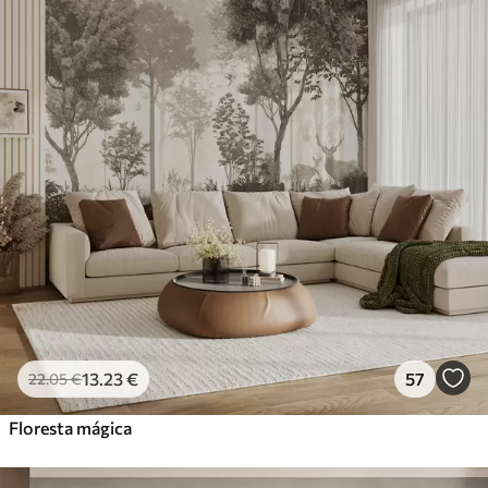
13
.23
€
57
22
.05
€
Floresta mágica