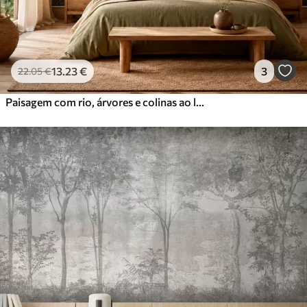
13
.23
€
3
22
.05
€
Paisagem com rio, árvores e colinas ao longe