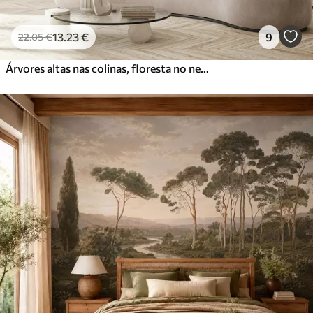
13
.23
€
9
22
.05
€
Árvores altas nas colinas, floresta no nevoeiro