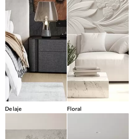
De laje
Floral