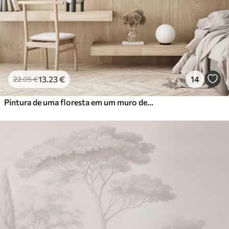
13
.23
€
14
22
.05
€
Pintura de uma floresta em um muro de pedra