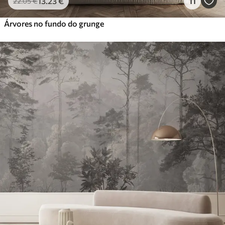
13
.23
€
11
22
.05
€
Árvores no fundo do grunge