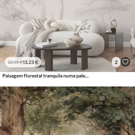
13
.23
€
2
22
.05
€
Paisagem florestal tranquila numa paleta de cores bege