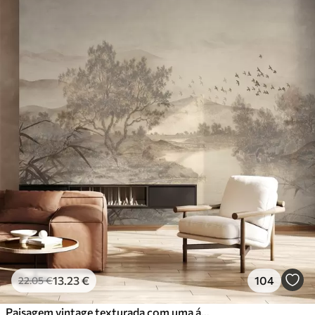
13
.23
€
104
22
.05
€
Paisagem vintage texturada com uma árvore perto de um rio e um céu nublado, arte da natureza em tons sépia