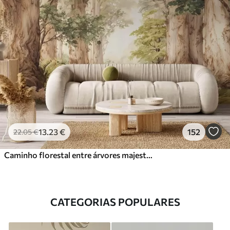
13
.23
€
152
22
.05
€
Caminho florestal entre árvores majestosas em estilo aquarela
CATEGORIAS POPULARES