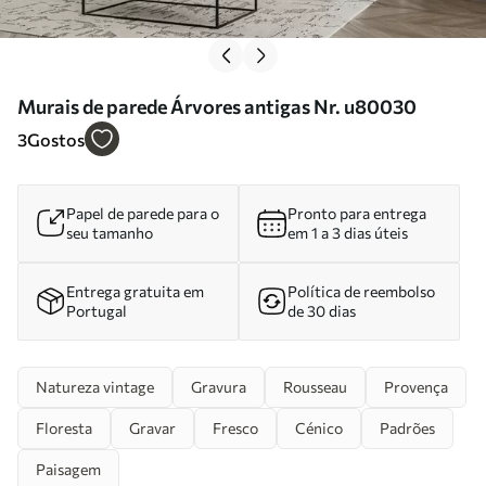
Murais de parede Árvores antigas Nr. u80030
3
Gostos
Papel de parede para o
Pronto para entrega
seu tamanho
em 1 a 3 dias úteis
Entrega gratuita em
Política de reembolso
Portugal
de 30 dias
Natureza vintage
Gravura
Rousseau
Provença
Floresta
Gravar
Fresco
Cénico
Padrões
Paisagem