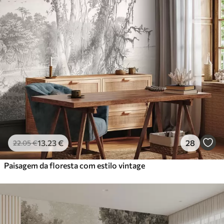
13
.23
€
28
22
.05
€
Paisagem da floresta com estilo vintage