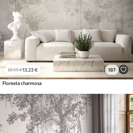
Premium
56
.67
34
.00
€
/m²
Vinil Premium
65
.00
39
.00
€
/m²
Peel and Stick
81
.67
49
.00
€
/m²
13
.23
€
187
22
.05
€
Floresta charmosa