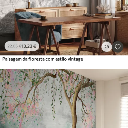
13
.23
€
22
.05
€
28
Paisagem da floresta com estilo vintage