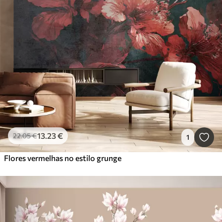
13
.23
€
22
.05
€
1
Flores vermelhas no estilo grunge