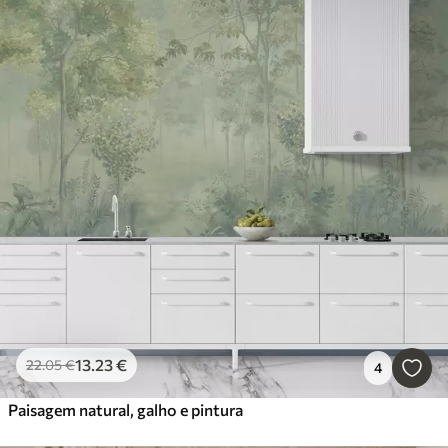
13
.23
€
22
.05
€
4
Paisagem natural, galho e pintura