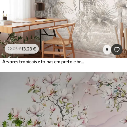
13
.23
€
22
.05
€
5
Árvores tropicais e folhas em preto e branco