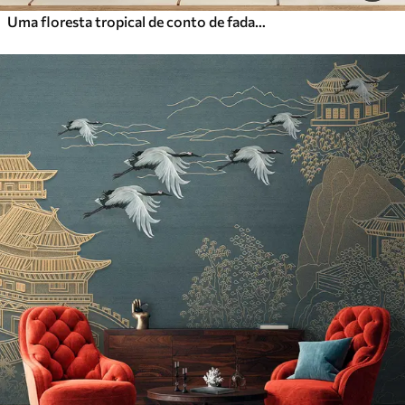
Uma floresta tropical de conto de fadas com papagaios, árvores floridas com flores cor-de-rosa e uma cascata