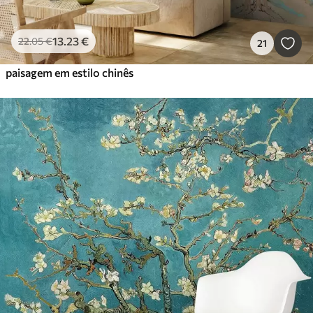
13
.23
€
22
.05
€
21
paisagem em estilo chinês