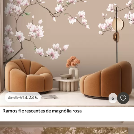
13
.23
€
22
.05
€
6
Ramos florescentes de magnólia rosa