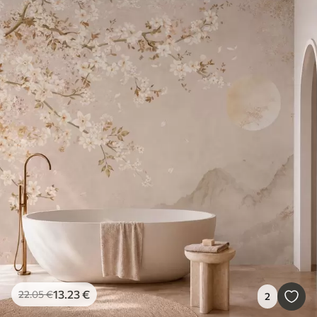
13
.23
€
22
.05
€
2