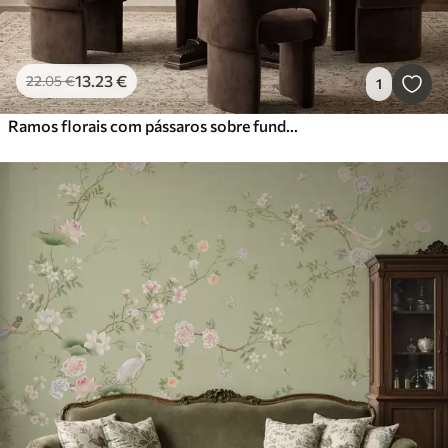
13
.23
€
22
.05
€
1
Ramos florais com pássaros sobre fundo bege quente