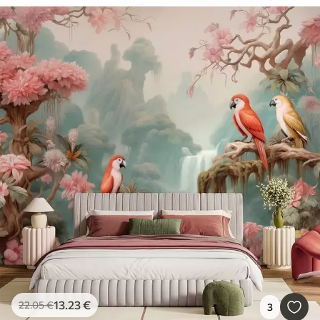
13
.23
€
22
.05
€
3