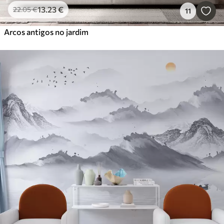
13
.23
€
22
.05
€
11
Arcos antigos no jardim