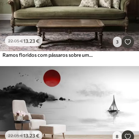
13
.23
€
22
.05
€
3
Ramos floridos com pássaros sobre um fundo verde claro
13
.23
€
22
.05
€
8