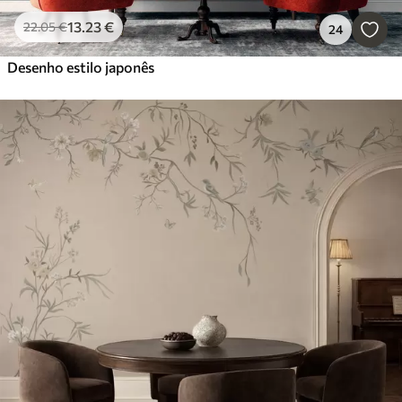
13
.23
€
22
.05
€
24
Desenho estilo japonês