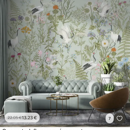
13
.23
€
22
.05
€
7