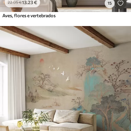
13
.23
€
22
.05
€
15
Aves, flores e vertebrados