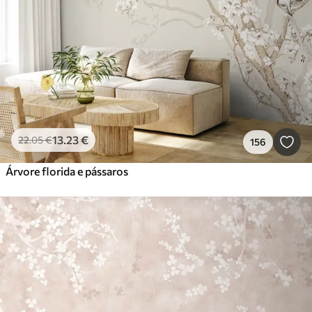
13
.23
€
22
.05
€
156
Árvore florida e pássaros