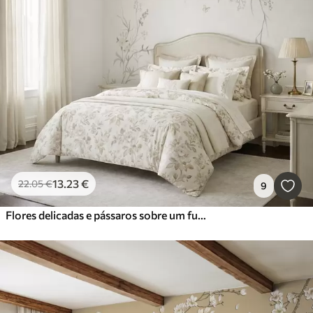
13
.23
€
22
.05
€
9
Flores delicadas e pássaros sobre um fundo de giz