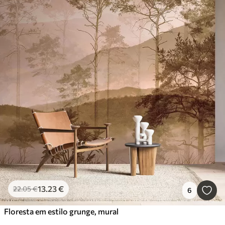
13
.23
€
22
.05
€
6
Floresta em estilo grunge, mural