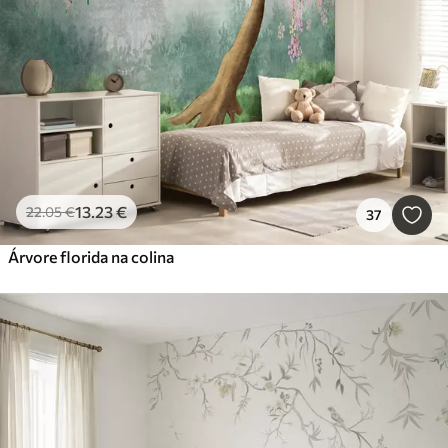
13
.23
€
22
.05
€
37
Árvore florida na colina