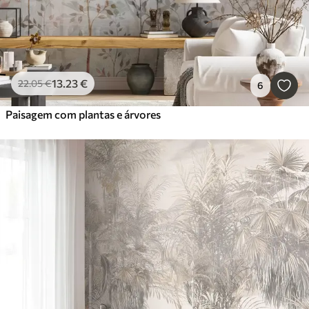
13
.23
€
22
.05
€
6
Paisagem com plantas e árvores