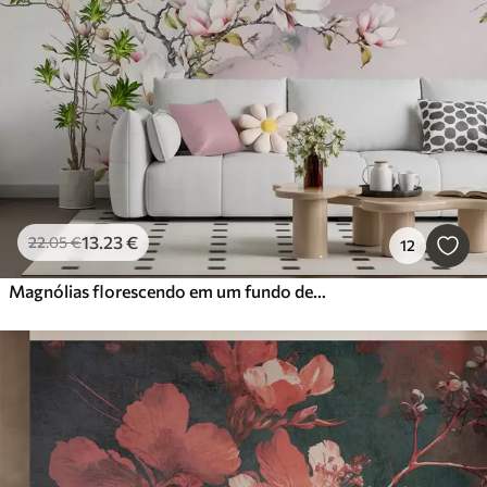
13
.23
€
22
.05
€
12
Magnólias florescendo em um fundo de mármore