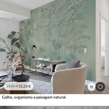
13
.23
€
22
.05
€
11
Galho, organismo e paisagem natural