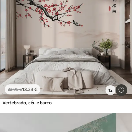
13
.23
€
22
.05
€
12
Vertebrado, céu e barco