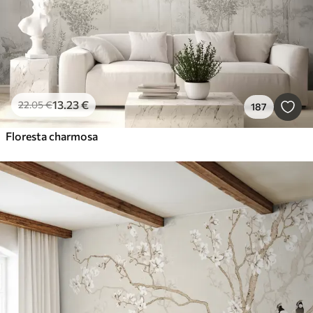
13
.23
€
22
.05
€
187
Floresta charmosa