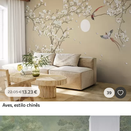
13
.23
€
22
.05
€
39
Aves, estilo chinês