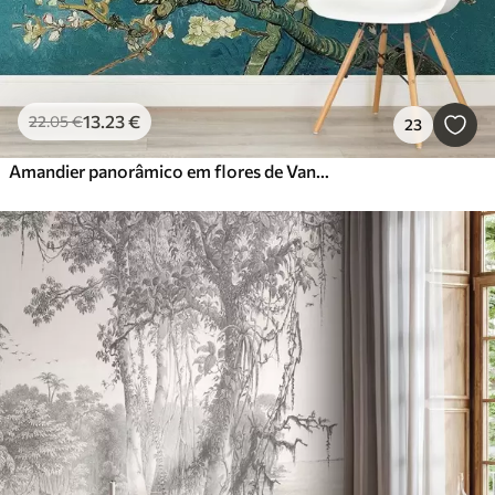
13
.23
€
22
.05
€
23
Amandier panorâmico em flores de Van Gogh