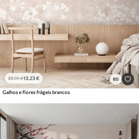
13
.23
€
22
.05
€
80
Galhos e flores frágeis brancos