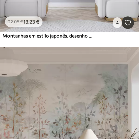
13
.23
€
22
.05
€
4
Montanhas em estilo japonês. desenho a tinta