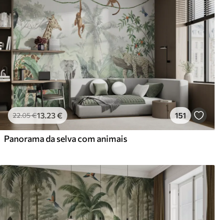
13
.23
€
151
22
.05
€
Panorama da selva com animais