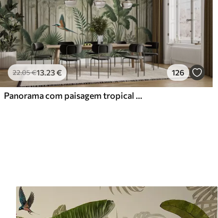
13
.23
€
126
22
.05
€
Panorama com paisagem tropical e aves