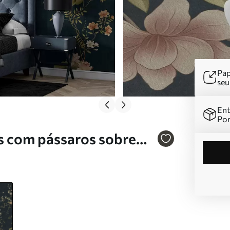
Pap
se
Ent
Por
s com pássaros sobre