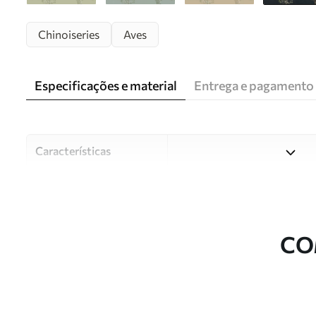
Chinoiseries
Aves
Especificações e material
Entrega e pagamento
Características
Material
Escolha entre três materiai
diferentes divisões e orçam
durante o processo de perso
CO
Autor
Estúdio de design Uwalls
Número do artigo
w05416v3