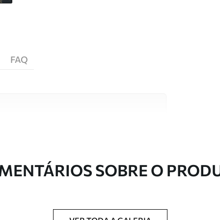
FAQ
s de alta qualidade, cada um adequado a
entos. Mais informações disponíveis abaixo ou
nalização.
MENTÁRIOS SOBRE O PROD