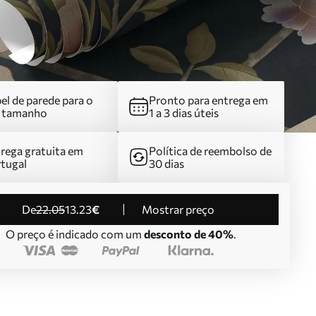
el de parede para o
Pronto para entrega em
u tamanho
1 a 3 dias úteis
rega gratuita em
Política de reembolso de
tugal
30 dias
de
22
.05
13
.23
€
Mostrar preço
O preço é indicado com um
desconto de 40%
.