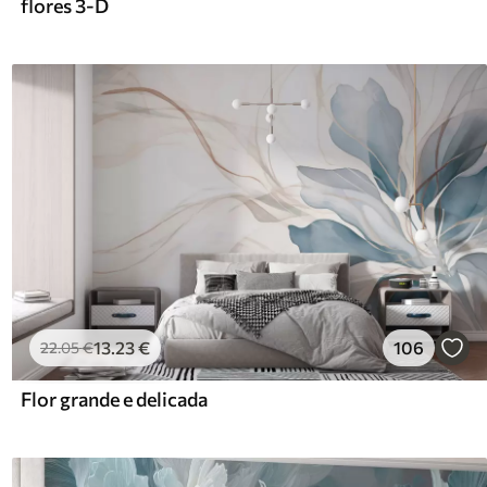
flores 3-D
13
.23
€
106
22
.05
€
Flor grande e delicada