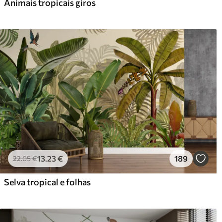
Animais tropicais giros
13
.23
€
189
22
.05
€
Selva tropical e folhas