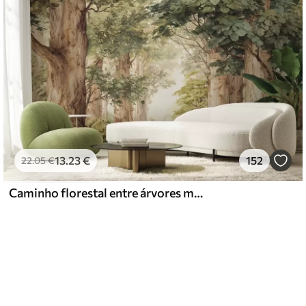
13
.23
€
152
22
.05
€
Caminho florestal entre árvores majestosas em estilo aquarela