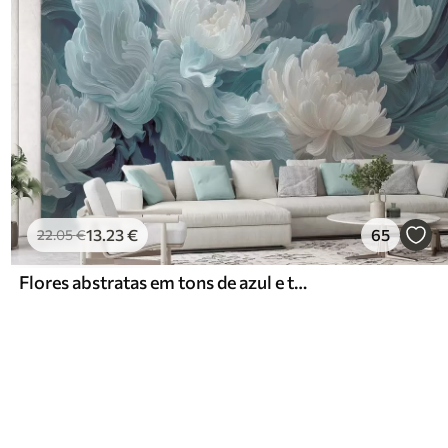
13
.23
€
65
22
.05
€
Flores abstratas em tons de azul e turquesa