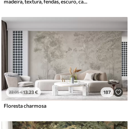
madeira, textura, fendas, escuro, casca, superfície
13
.23
€
187
22
.05
€
Floresta charmosa