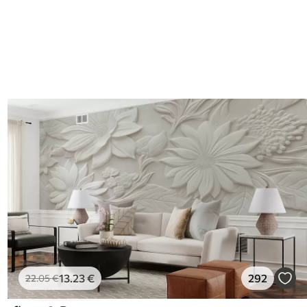
13
.23
€
292
22
.05
€