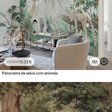
13
.23
€
151
22
.05
€
Panorama da selva com animais