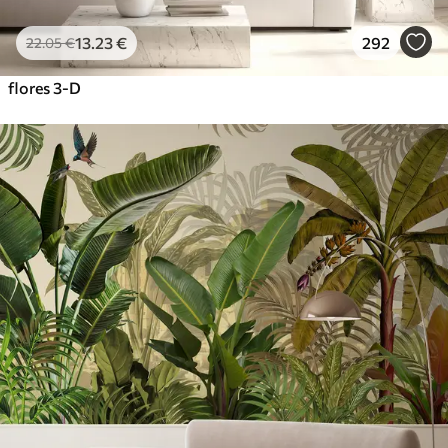
13
.23
€
292
22
.05
€
flores 3-D