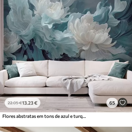
13
.23
€
65
22
.05
€
Flores abstratas em tons de azul e turquesa