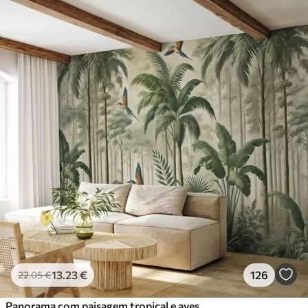
13
.23
€
126
22
.05
€
Panorama com paisagem tropical e aves