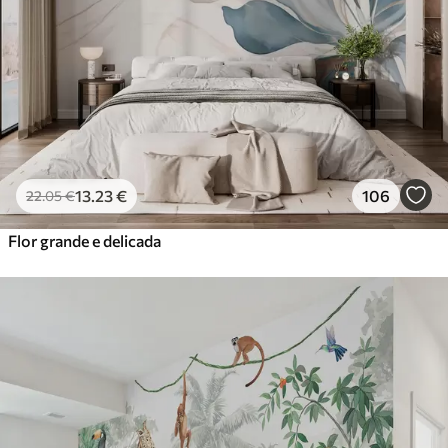
13
.23
€
106
22
.05
€
Flor grande e delicada