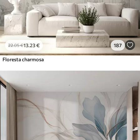
13
.23
€
187
22
.05
€
Floresta charmosa