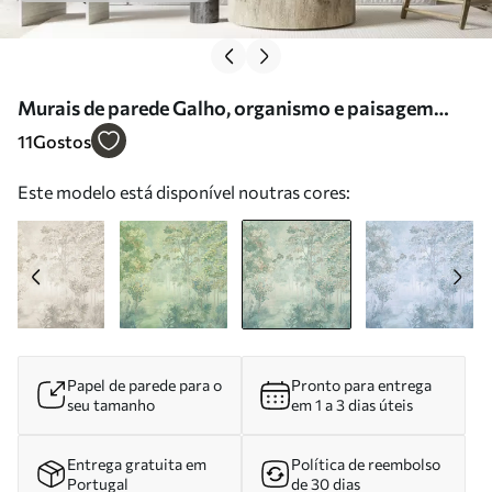
Murais de parede Galho, organismo e paisagem
natural Nr. u78448v2
11
Gostos
Este modelo está disponível noutras cores:
Papel de parede para o
Pronto para entrega
seu tamanho
em 1 a 3 dias úteis
Entrega gratuita em
Política de reembolso
Portugal
de 30 dias