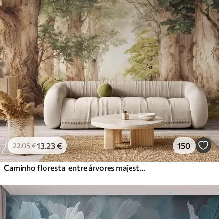
13
.23
€
150
22
.05
€
Caminho florestal entre árvores majestosas em estilo aquarela