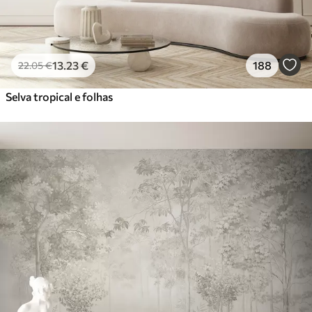
13
.23
€
188
22
.05
€
Selva tropical e folhas