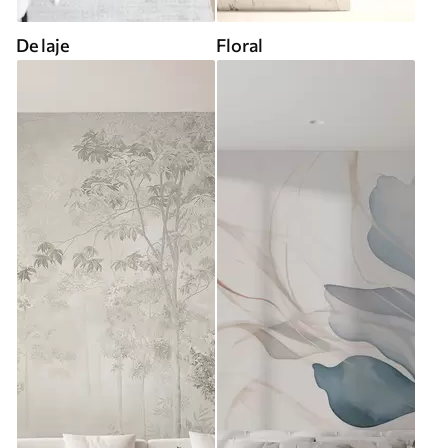
De laje
Floral