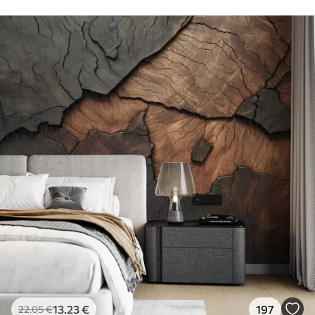
13
.23
€
197
22
.05
€