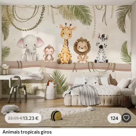
Materiais disponíveis
Standard
45
.00
27
.00
€
/m²
Premium
56
.67
34
.00
€
/m²
Vinil Premium
65
.00
39
.00
€
/m²
Peel and Stick
81
.67
49
.00
€
/m²
13
.23
€
124
22
.05
€
Animais tropicais giros