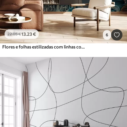
13
.23
€
22
.05
€
6
Flores e folhas estilizadas com linhas complexas em tons de azul-petróleo e amarelo sobre fundo escuro