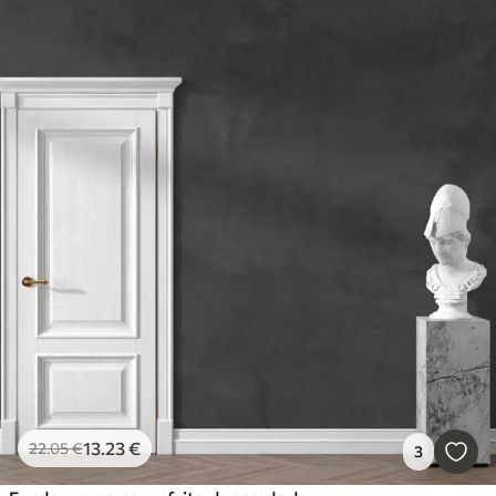
13
.23
€
22
.05
€
3