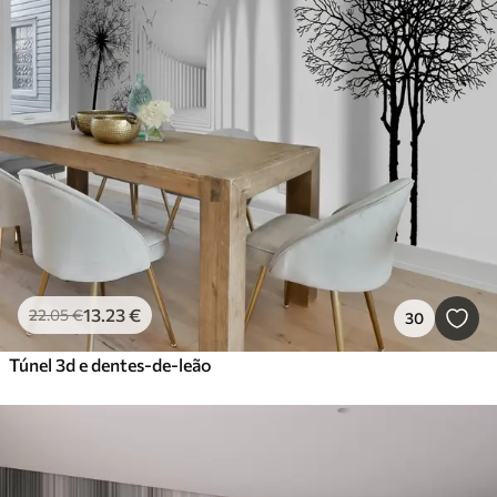
13
.23
€
22
.05
€
30
Túnel 3d e dentes-de-leão