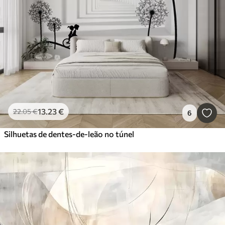
13
.23
€
22
.05
€
6
Silhuetas de dentes-de-leão no túnel