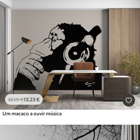
13
.23
€
22
.05
€
Um macaco a ouvir música