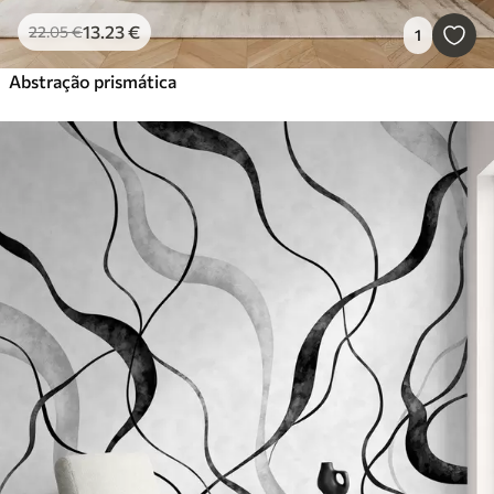
13
.23
€
22
.05
€
1
Abstração prismática