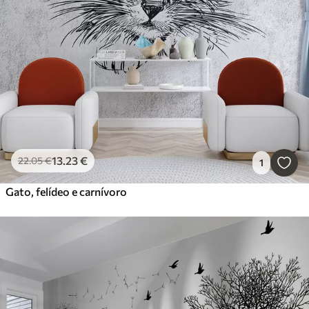
13
.23
€
22
.05
€
1
Gato, felídeo e carnívoro