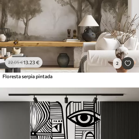
13
.23
€
22
.05
€
2
Floresta serpia pintada