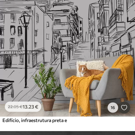
13
.23
€
22
.05
€
16
Edifício, infraestrutura preta e