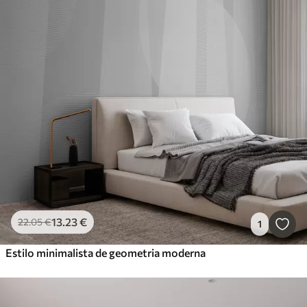
13
.23
€
22
.05
€
1
Estilo minimalista de geometria moderna