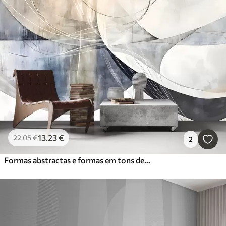
13
.23
€
22
.05
€
2
Formas abstractas e formas em tons de branco, cinzento, bege e azul sobre um fundo texturado esbatido