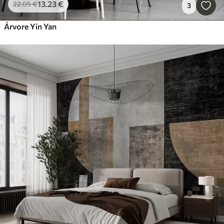
13
.23
€
22
.05
€
3
Árvore Yin Yan