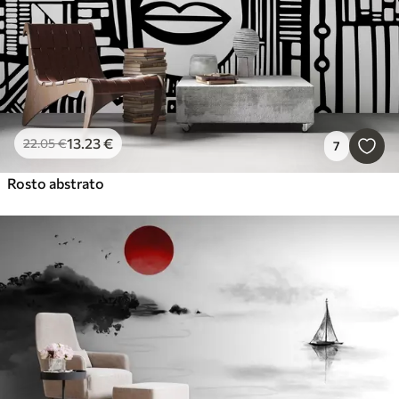
13
.23
€
22
.05
€
7
Rosto abstrato