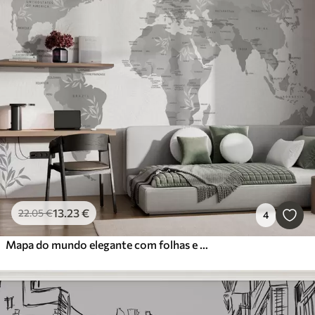
13
.23
€
22
.05
€
4
Mapa do mundo elegante com folhas e plantas cor cinza