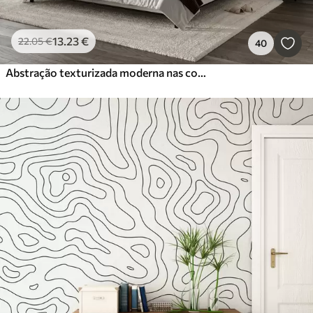
13
.23
€
22
.05
€
40
Abstração texturizada moderna nas cores preto e laranja