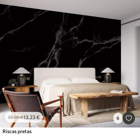
13
.23
€
22
.05
€
6
Riscas pretas