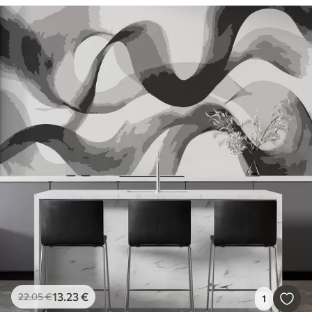
13
.23
€
22
.05
€
1