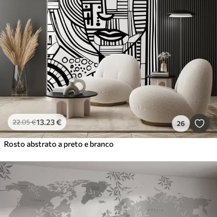
13
.23
€
22
.05
€
26
Rosto abstrato a preto e branco