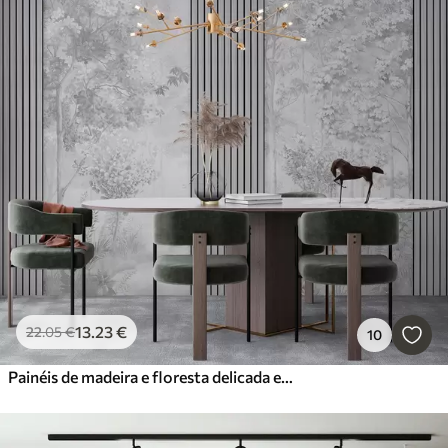
13
.23
€
22
.05
€
10
Painéis de madeira e floresta delicada em tons de cinza