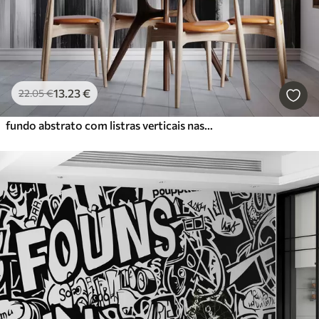
13
.23
€
22
.05
€
fundo abstrato com listras verticais nas cores preto e branco