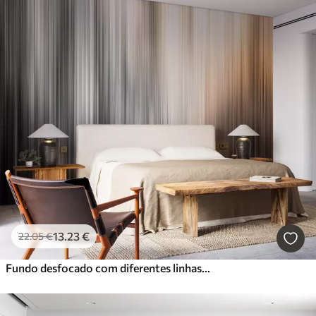
13
.23
€
22
.05
€
Fundo desfocado com diferentes linhas laranja verticais