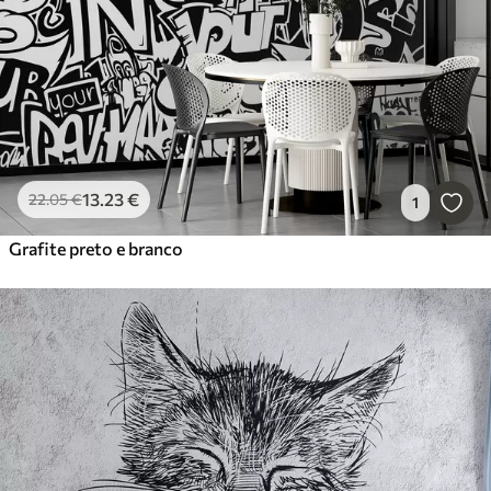
13
.23
€
22
.05
€
1
Grafite preto e branco