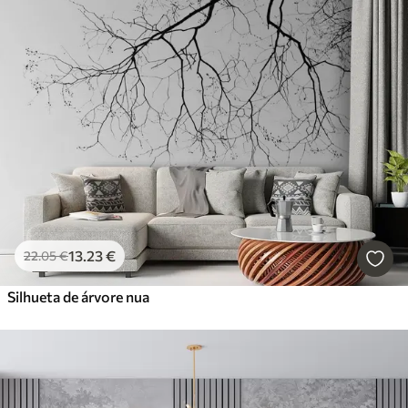
13
.23
€
22
.05
€
Silhueta de árvore nua