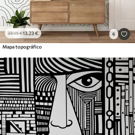
13
.23
€
22
.05
€
6
Mapa topográfico