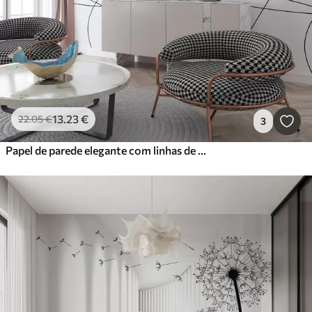
13
.23
€
22
.05
€
3
Papel de parede elegante com linhas de estilo boho