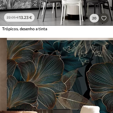
13
.23
€
22
.05
€
20
Trópicos. desenho a tinta