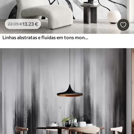
13
.23
€
22
.05
€
Linhas abstratas e fluidas em tons monocromáticos