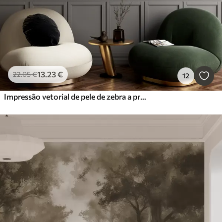
13
.23
€
22
.05
€
12
Impressão vetorial de pele de zebra a preto e branco