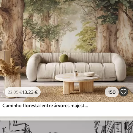
13
.23
€
150
22
.05
€
Caminho florestal entre árvores majestosas em estilo aquarela