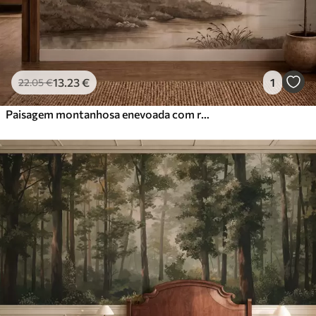
13
.23
€
1
22
.05
€
Paisagem montanhosa enevoada com rio e pássaros