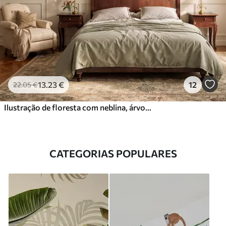
13
.23
€
12
22
.05
€
Ilustração de floresta com neblina, árvores altas e um caminho
CATEGORIAS POPULARES