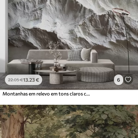
13
.23
€
6
22
.05
€
Montanhas em relevo em tons claros com textura