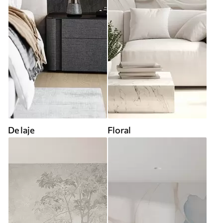
De laje
Floral