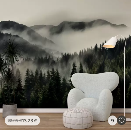
13
.23
€
9
22
.05
€