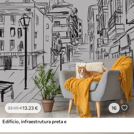
13
.23
€
16
22
.05
€
Edifício, infraestrutura preta e