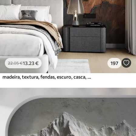
13
.23
€
197
22
.05
€
madeira, textura, fendas, escuro, casca, superfície