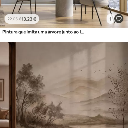
13
.23
€
1
22
.05
€
Pintura que imita uma árvore junto ao lago