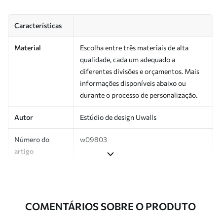
Características
Material
Escolha entre três materiais de alta
qualidade, cada um adequado a
diferentes divisões e orçamentos. Mais
informações disponíveis abaixo ou
durante o processo de personalização.
Autor
Estúdio de design Uwalls
Número do
w09803
artigo
Superfície
Semibrilhante.
Produção
Impresso sob encomenda e entregue em
COMENTÁRIOS SOBRE O PRODUTO
rolos de até 50 cm de largura.