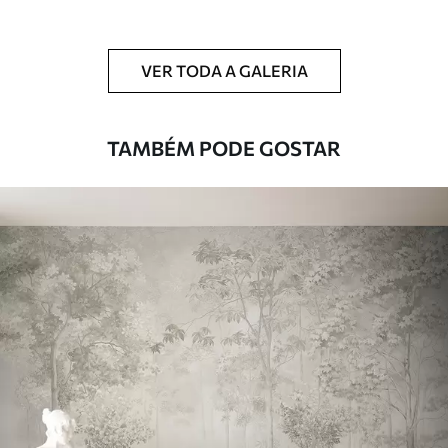
Adicionalmente
Disponível com revestimento de verniz
e/ou adesivo para papel de parede.
VER TODA A GALERIA
Limpeza
Pode ser limpo suavemente com uma
esponja macia. Murais de parede com
revestimento de verniz podem ser limpos
TAMBÉM PODE GOSTAR
com água.
Método de
Aplicação perfeita
aplicação
Materiais disponíveis
Standard
45
.00
27
.00
€
/m²
Premium