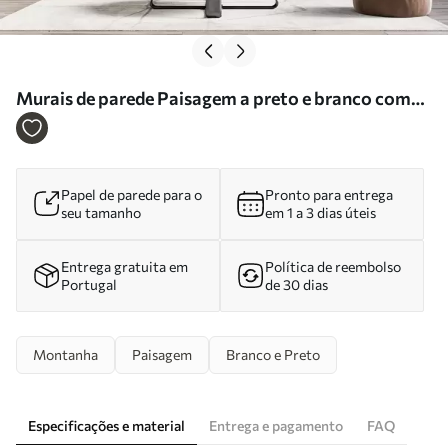
Murais de parede Paisagem a preto e branco com
montanhas e um lago envoltos numa névoa suave
Nr. w09803
Papel de parede para o
Pronto para entrega
seu tamanho
em 1 a 3 dias úteis
Entrega gratuita em
Política de reembolso
Portugal
de 30 dias
Montanha
Paisagem
Branco e Preto
Especificações e material
Entrega e pagamento
FAQ