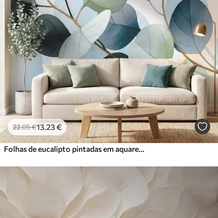
13
.23
€
22
.05
€
Folhas de eucalipto pintadas em aquarela delicada