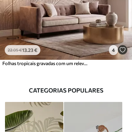
13
.23
€
4
22
.05
€
Folhas tropicais gravadas com um relevo delicado em tons quentes de bege
CATEGORIAS POPULARES