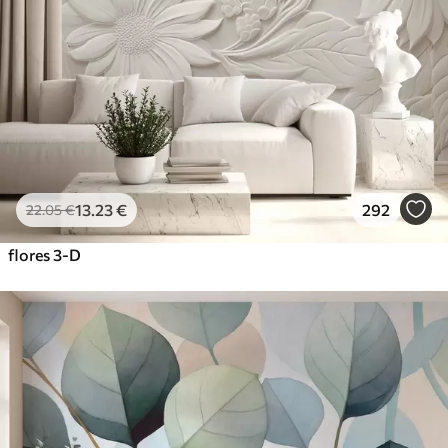
13
.23
€
292
22
.05
€
flores 3-D