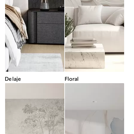
De laje
Floral