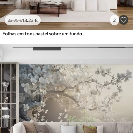
13
.23
€
2
22
.05
€
Folhas em tons pastel sobre um fundo de mármore