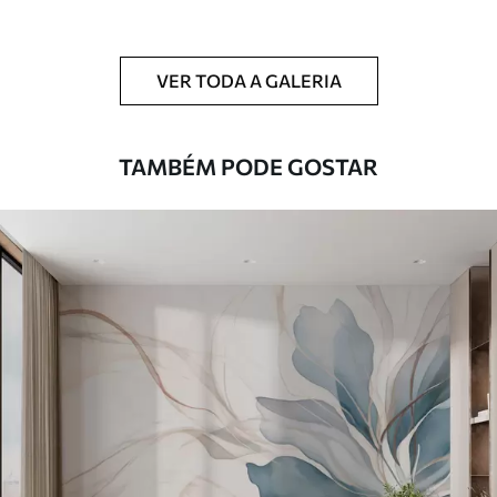
Adicionalmente
Disponível com revestimento de verniz
e/ou adesivo para papel de parede.
VER TODA A GALERIA
Limpeza
Pode ser limpo suavemente com uma
esponja macia. Murais de parede com
revestimento de verniz podem ser limpos
TAMBÉM PODE GOSTAR
com água.
Método de
Aplicação perfeita
aplicação
Materiais disponíveis
Standard
45
.00
27
.00
€
/m²
Premium