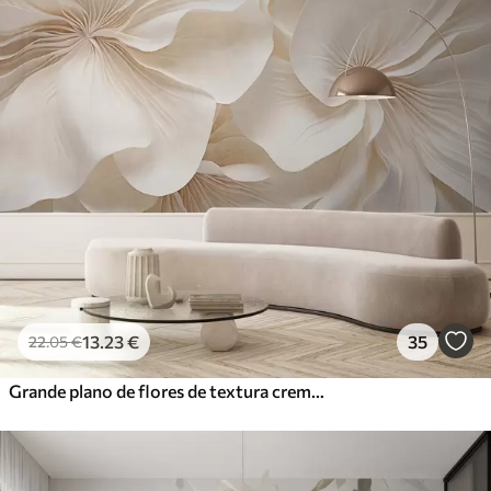
13
.23
€
35
22
.05
€
Grande plano de flores de textura cremosa com pétalas delicadas e fluidas, criando um arranjo floral suave, elegante e texturado