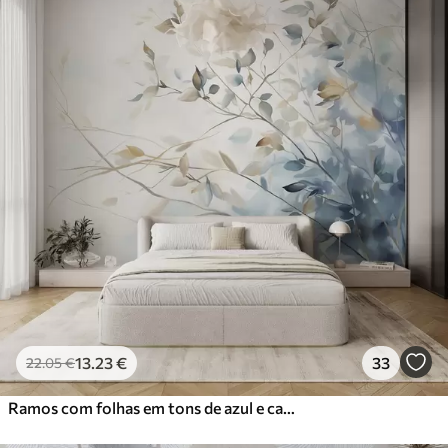
13
.23
€
33
22
.05
€
Ramos com folhas em tons de azul e castanho, fundo claro, suave e delicado, estilo aguarela