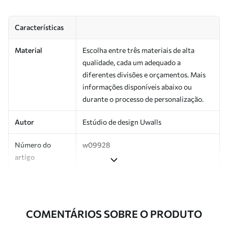
Características
Material
Escolha entre três materiais de alta
qualidade, cada um adequado a
diferentes divisões e orçamentos. Mais
informações disponíveis abaixo ou
durante o processo de personalização.
Autor
Estúdio de design Uwalls
Número do
w09928
artigo
Superfície
Semibrilhante.
Produção
Impresso sob encomenda e entregue em
COMENTÁRIOS SOBRE O PRODUTO
rolos de até 50 cm de largura.