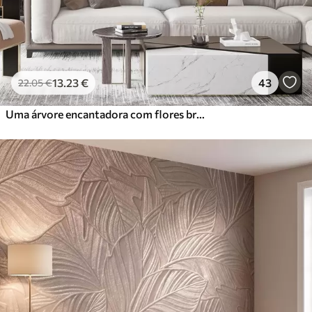
13
.23
€
43
22
.05
€
Uma árvore encantadora com flores brancas contra o fundo de nuvens num estilo interessante em delicadas cores quentes