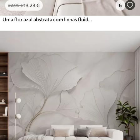
13
.23
€
6
22
.05
€
Uma flor azul abstrata com linhas fluidas no estilo Fluid Art