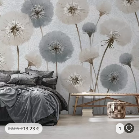
13
.23
€
1
22
.05
€