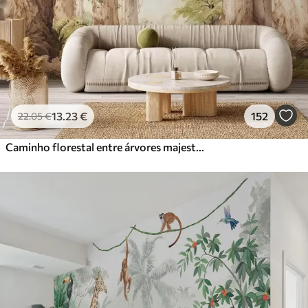
13
.23
€
152
22
.05
€
Caminho florestal entre árvores majestosas em estilo aquarela