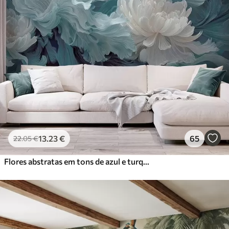
13
.23
€
65
22
.05
€
Flores abstratas em tons de azul e turquesa