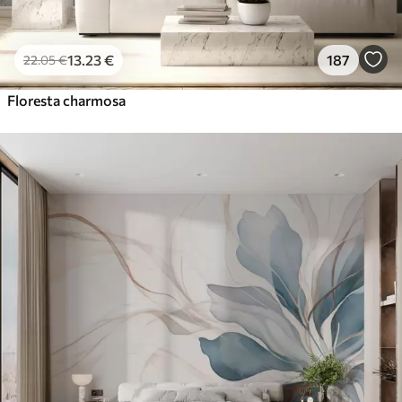
13
.23
€
187
22
.05
€
Floresta charmosa