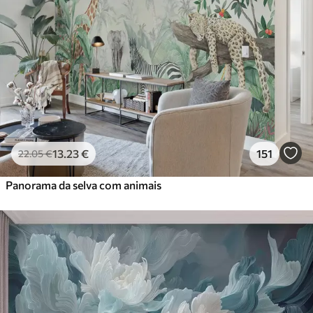
13
.23
€
151
22
.05
€
Panorama da selva com animais