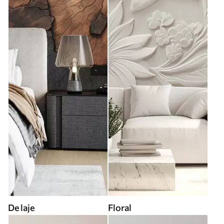
De laje
Floral