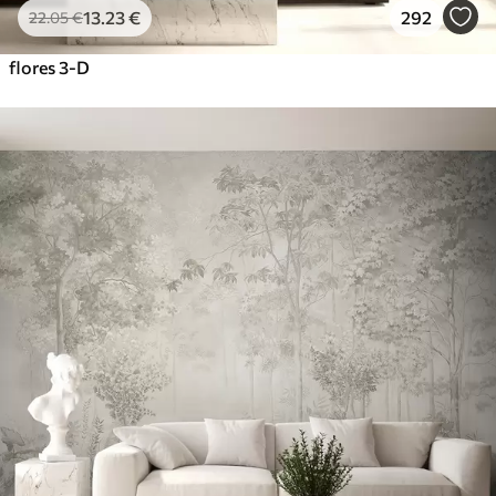
13
.23
€
292
22
.05
€
flores 3-D