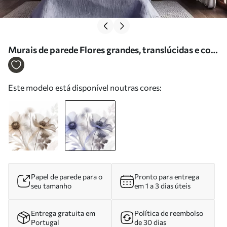
Murais de parede Flores grandes, translúcidas e com
tons de azul, pétalas delicadas, folhas plumosas e
flores mais pequenas Nr. w09900v1
Este modelo está disponível noutras cores:
Papel de parede para o
Pronto para entrega
seu tamanho
em 1 a 3 dias úteis
Entrega gratuita em
Política de reembolso
Portugal
de 30 dias