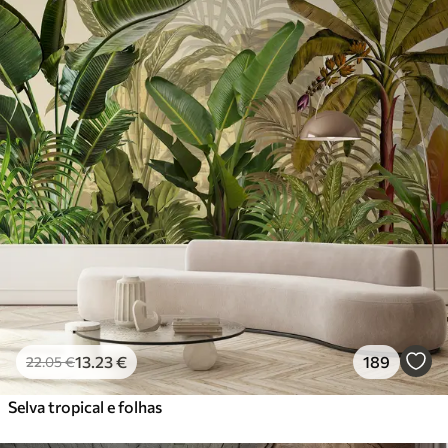
13
.23
€
189
22
.05
€
Selva tropical e folhas