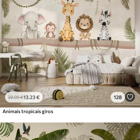
Standard
45
.00
27
.00
€
/m²
Premium
56
.67
34
.00
€
/m²
Vinil Premium
65
.00
39
.00
€
/m²
Peel and Stick
81
.67
49
.00
€
/m²
13
.23
€
128
22
.05
€
Animais tropicais giros