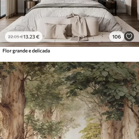
13
.23
€
106
22
.05
€
Flor grande e delicada