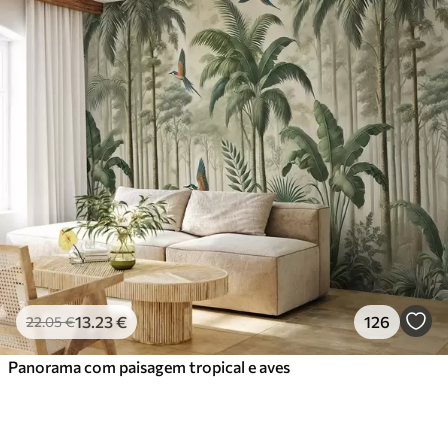
13
.23
€
126
22
.05
€
Panorama com paisagem tropical e aves