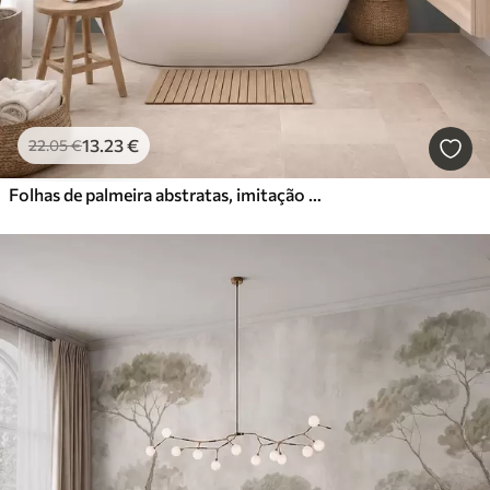
13
.23
€
22
.05
€
Folhas de palmeira abstratas, imitação de pintura