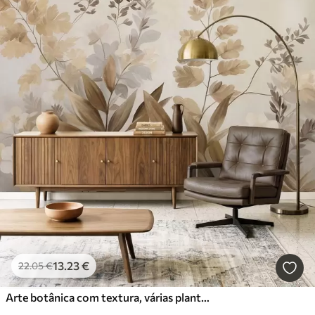
13
.23
€
22
.05
€
Arte botânica com textura, várias plantas e folhas em tons de castanho e bege