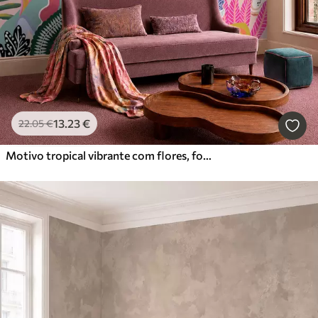
13
.23
€
22
.05
€
Motivo tropical vibrante com flores, folhas e frutos coloridos