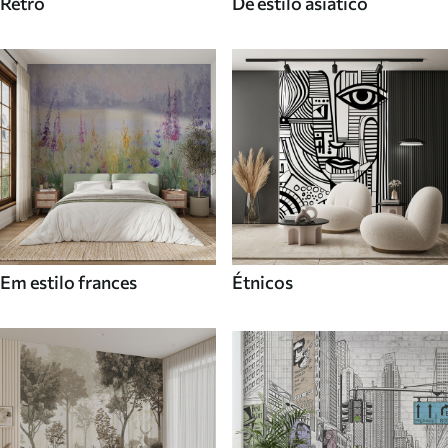
Retro
De estilo asiatico
Em estilo frances
Étnicos