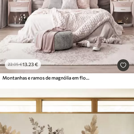
13
.23
€
22
.05
€
Montanhas e ramos de magnólia em flor, de cor rosa, numa paisagem rica em texturas