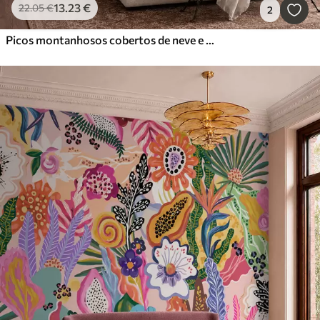
13
.23
€
22
.05
€
2
Picos montanhosos cobertos de neve e um lago tranquilo com um reflexo semelhante a um espelho