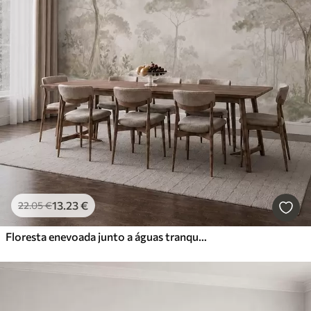
13
.23
€
22
.05
€
Floresta enevoada junto a águas tranquilas, em suaves tons pastel naturais