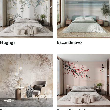
Hughge
Escandinavo