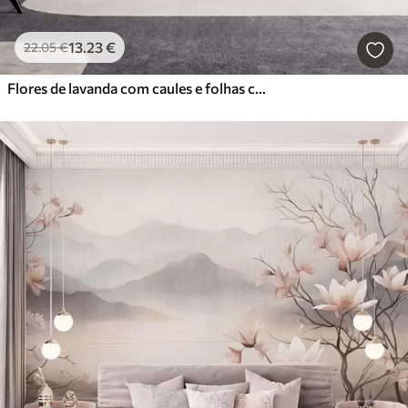
13
.23
€
22
.05
€
Flores de lavanda com caules e folhas compridos, obra de arte com textura suave em tons pastel