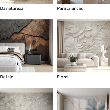
Da natureza
Para criancas
De laje
Floral