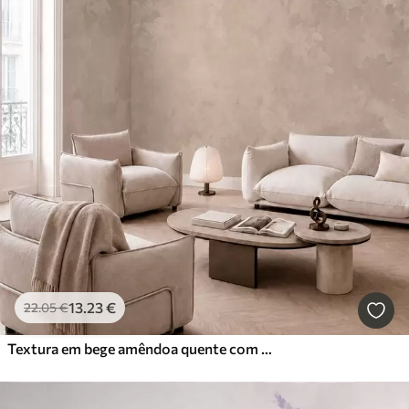
13
.23
€
22
.05
€
Textura em bege amêndoa quente com transições tonais suaves e naturais