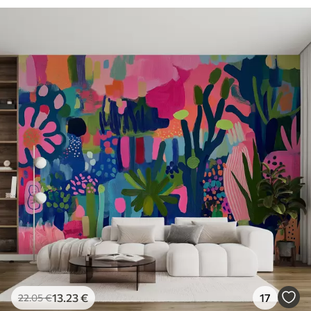
13
.23
€
17
22
.05
€