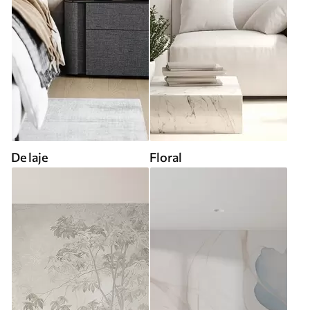
De laje
Floral