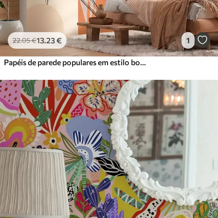
13
.23
€
1
22
.05
€
Papéis de parede populares em estilo boho com flores