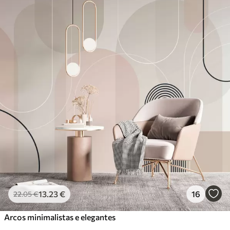
13
.23
€
16
22
.05
€
Arcos minimalistas e elegantes