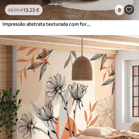
13
.23
€
8
22
.05
€
Impressão abstrata texturada com formas geométricas, círculos e arcos e plantas pretas e verdes sobre um fundo branco