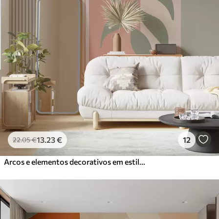
13
.23
€
12
22
.05
€
Arcos e elementos decorativos em estilo boho