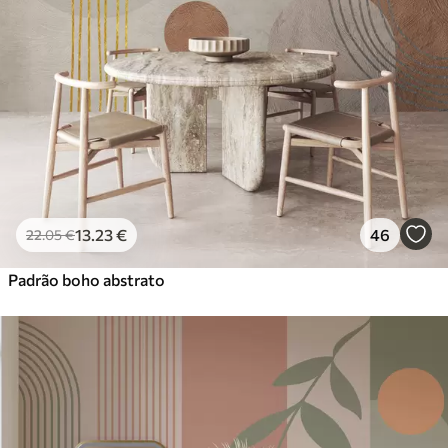
Premium
56
.67
34
.00
€
/m²
Vinil Premium
65
.00
39
.00
€
/m²
Peel and Stick
81
.67
49
.00
€
/m²
13
.23
€
46
22
.05
€
Padrão boho abstrato