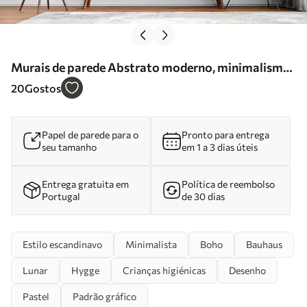
Murais de parede Abstrato moderno, minimalismo,
boho, geometria, manchas aquarela, lua cheia,
20
Gostos
silhueta em folha de palmeira, topografia,
complexidade, laranja, amarelo, cinza Nr. w00508
Papel de parede para o
Pronto para entrega
seu tamanho
em 1 a 3 dias úteis
Entrega gratuita em
Política de reembolso
Portugal
de 30 dias
Estilo escandinavo
Minimalista
Boho
Bauhaus
Lunar
Hygge
Crianças higiénicas
Desenho
Pastel
Padrão gráfico