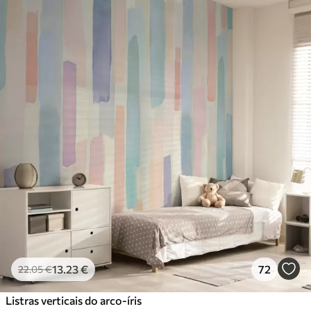
13
.23
€
72
22
.05
€
Listras verticais do arco-íris