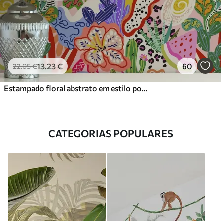
13
.23
€
60
22
.05
€
Estampado floral abstrato em estilo pop art
CATEGORIAS POPULARES