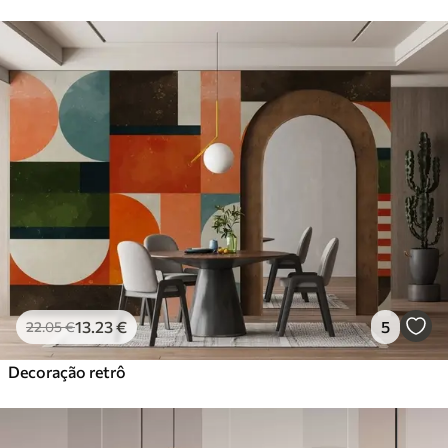
13
.23
€
5
22
.05
€
Decoração retrô