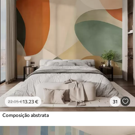
13
.23
€
31
22
.05
€
Composição abstrata